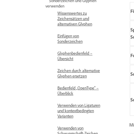
Sonderzeichen und Glyphen
verwenden
Fi
Wissenswertes zu
Zeichensätzen und
alternativen Glyphen
S
Einfügen von
S
Sonderzeichen
Glyphenbedienfeld –
F
Übersicht
Zeichen durch alternative
S
Glyphen ersetzen
Bedienfeld „OpenType“ –
Überblick
S
Verwenden von Ligaturen
und kontextbedingten
Varianten
Mi
Verwenden von
Schwungschrift-Zeichen,