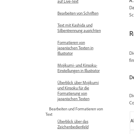
A.
auf Live-Text
Da
Bearbeiten von Schriften
Sc
Text mit Kashida und
Silbentrennung ausrichten
R
Formatieren von
japanischen Texten in
Di
Illustrator
fi
Mojikumi- und Kinsoku-
Einstellungen in Illustrator
De
Überblick über Mojikumi
und Kinsoku für die
Formatierung von
Di
japanischen Texten
Co
Bearbeiten und Formatieren von
Text
A
Überblick über das
Zeichenbedienfeld