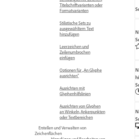
Titelschriftvarianten oder
S
Formatvarianten
Stilistische Sets zu
ausgewähltem Text
N
hinzufügen
S
Leerzeichen und
Zeilenumbrochen
einfügen
N
Optionen für „An Glyphe
ausrichten“
h
S
Ausrichten mit
Glyphenhilfslinien
Ausrichten von Glyphen
N
an Winkeln, Ankerpunkten
oder Textbereichen
S
Erstellen und Verwalten von
Zeichenflächen
Hinzufügen und Bearbeiten von