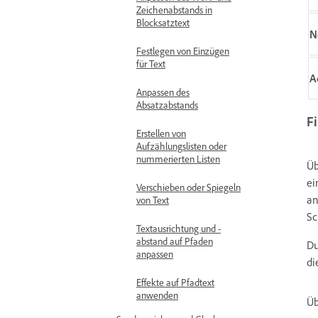
Zeichenabstands in
Blocksatztext
N
Festlegen von Einzügen
für Text
A
Anpassen des
Absatzabstands
Fi
Erstellen von
Aufzählungslisten oder
nummerierten Listen
Üb
ei
Verschieben oder Spiegeln
an
von Text
Sc
Textausrichtung und -
abstand auf Pfaden
Du
anpassen
di
Effekte auf Pfadtext
anwenden
Ü