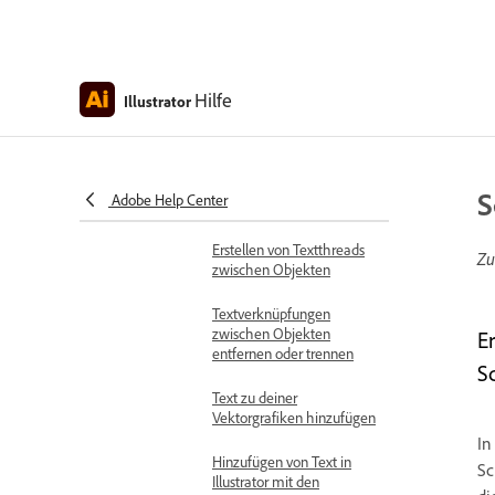
Ändern der Größe des
Textbereichs
Hilfe
Illustrator
Hinzufügen von Zeilen und
Spalten zu Text
Ränder zum Text
hinzufügen und die erste
S
Adobe Help Center
Grundlinie anpassen
Erstellen von Textthreads
Zu
zwischen Objekten
Textverknüpfungen
zwischen Objekten
E
entfernen oder trennen
S
Text zu deiner
Vektorgrafiken hinzufügen
In
Hinzufügen von Text in
Sc
Illustrator mit den