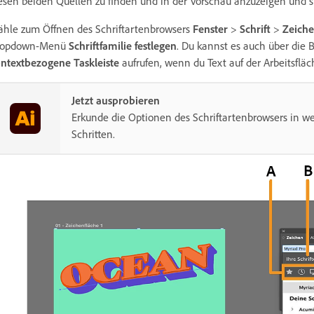
esen beiden Quellen zu finden und in der Vorschau anzuzeigen und sie
hle zum Öffnen des Schriftartenbrowsers
Fenster
>
Schrift
>
Zeich
ropdown-Menü
Schriftfamilie festlegen
. Du kannst es auch über die 
ntextbezogene Taskleiste
aufrufen, wenn du Text auf der Arbeitsfläc
Jetzt ausprobieren
Erkunde die Optionen des Schriftartenbrowsers in w
Schritten.