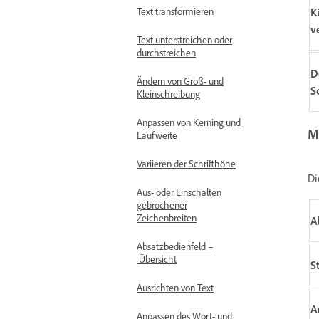
Text transformieren
K
v
Text unterstreichen oder
durchstreichen
D
Ändern von Groß- und
S
Kleinschreibung
Anpassen von Kerning und
M
Laufweite
Variieren der Schrifthöhe
Di
Aus- oder Einschalten
gebrochener
Zeichenbreiten
A
Absatzbedienfeld –
Übersicht
S
Ausrichten von Text
A
Anpassen des Wort- und