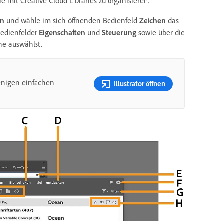
 mit Creative Cloud Libraries zu organisieren.
en
und wähle im sich öffnenden Bedienfeld
Zeichen
das
Bedienfelder
Eigenschaften
und
Steuerung
sowie über die
he auswählst.
enigen einfachen
Illustrator öffnen