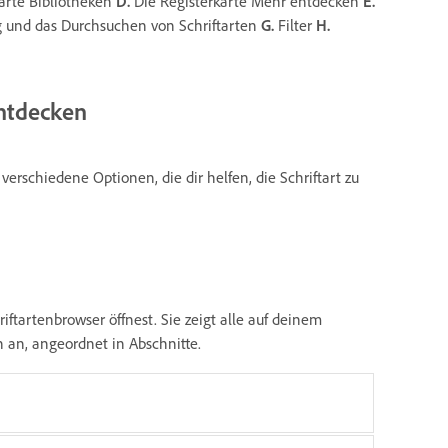
arte Bibliotheken
D.
Die Registerkarte Mehr entdecken
E.
 und das Durchsuchen von Schriftarten
G.
Filter
H.
entdecken
 verschiedene Optionen, die dir helfen, die Schriftart zu
ftartenbrowser öffnest. Sie zeigt alle auf deinem
 an, angeordnet in Abschnitte.