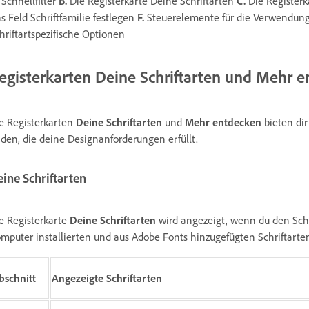
Schnellfilter
B.
Die Registerkarte Deine Schriftarten
C.
Die Registerk
s Feld Schriftfamilie festlegen
F.
Steuerelemente für die Verwendung
hriftartspezifische Optionen
egisterkarten Deine Schriftarten und Mehr 
e Registerkarten
Deine Schriftarten
und
Mehr entdecken
bieten dir
nden, die deine Designanforderungen erfüllt.
ine Schriftarten
e Registerkarte
Deine Schriftarten
wird angezeigt, wenn du den Schri
mputer installierten und aus Adobe Fonts hinzugefügten Schriftarten
bschnitt
Angezeigte Schriftarten