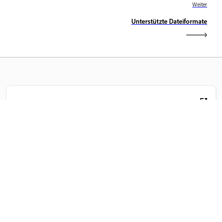
Weiter
Unterstützte Dateiformate
Training
Lerne direkt in der Applikation – mit Schritt-für-Schritt-
Video-Tutorials und praktischen Anleitungen.
Community
Nehmen Sie an Diskussionen teil, finden Sie Antworten,