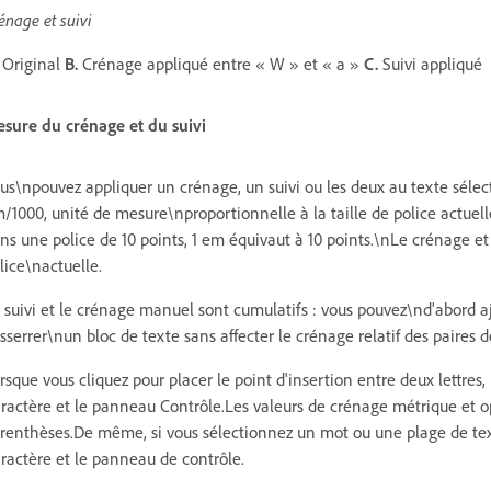
énage et suivi
Original
B.
Crénage appliqué entre « W » et « a »
C.
Suivi appliqué
sure du crénage et du suivi
us\npouvez appliquer un crénage, un suivi ou les deux au texte séle
/1000, unité de mesure\nproportionnelle à la taille de police actuell
ns une police de 10 points, 1 em équivaut à 10 points.\nLe crénage et l
lice\nactuelle.
 suivi et le crénage manuel sont cumulatifs : vous pouvez\nd'abord ajus
sserrer\nun bloc de texte sans affecter le crénage relatif des paires d
rsque vous cliquez pour placer le point d'insertion entre deux lettres
ractère et le panneau Contrôle.Les valeurs de crénage métrique et op
renthèses.De même, si vous sélectionnez un mot ou une plage de text
ractère et le panneau de contrôle.