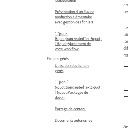
Collaboration
cr
pe
Présentation d’un flux de
production élémentaire
avec gestion des fichiers
Le
```json {
ut
&quot;trancreatedText&quot;:
lo
[ &quot;Ajustement de
di
votre workflow
ro
Fichiers gérés
Utilisation des fichiers
gérés
```json {
&quot;trancreatedText&quot;:
[ &quot;Packages de
devoir
Partage de contenu
Documents autonomes
Av