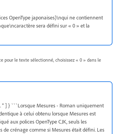
lices OpenType japonaises)\nqui ne contiennent
que\ncaractère sera défini sur « 0 » et la
ce pour le texte sélectionné, choisissez « 0 » dans le
 " ] } ```Lorsque Mesures - Roman uniquement
identique à celui obtenu lorsque Mesures est
qué aux polices OpenType CJK, seuls les
es de crénage comme si Mesures était défini. Les