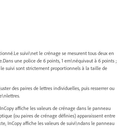
ctionné.Le suivi\net le crénage se mesurent tous deux en
e.Dans une police de 6 points, 1 em\néquivaut à 6 points ;
e suivi sont strictement proportionnels à la taille de
ter des paires de lettres individuelles, puis resserrer ou
e\nlettres.
, InCopy affiche les valeurs de crénage dans le panneau
tique (ou paires de crénage définies) apparaissent entre
e, InCopy affiche les valeurs de suivi\ndans le panneau