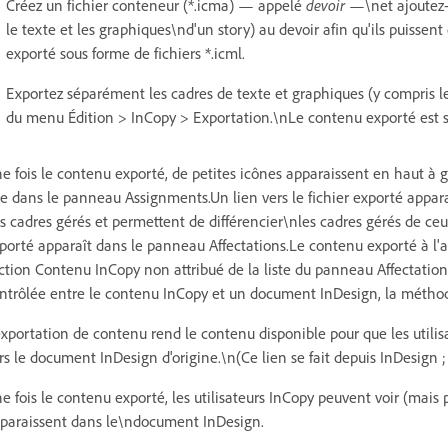
Créez un fichier conteneur (*.icma) — appelé
devoir
—\net ajoutez-
le texte et les graphiques\nd'un story) au devoir afin qu'ils puissen
exporté sous forme de fichiers *.icml.
Exportez séparément les cadres de texte et graphiques (y compris l
du menu Édition > InCopy > Exportation.\nLe contenu exporté est sa
e fois le contenu exporté, de petites icônes apparaissent en haut à 
e dans le panneau Assignments.Un lien vers le fichier exporté appara
s cadres gérés et permettent de différencier\nles cadres gérés de ceu
porté apparaît dans le panneau Affectations.Le contenu exporté à l
ction Contenu InCopy non attribué de la liste du panneau Affectati
ntrôlée entre le contenu InCopy et un document InDesign, la méthode p
exportation de contenu rend le contenu disponible pour que les utilis
rs le document InDesign d'origine.\n(Ce lien se fait depuis InDesign ;
e fois le contenu exporté, les utilisateurs InCopy peuvent voir (mais pa
paraissent dans le\ndocument InDesign.