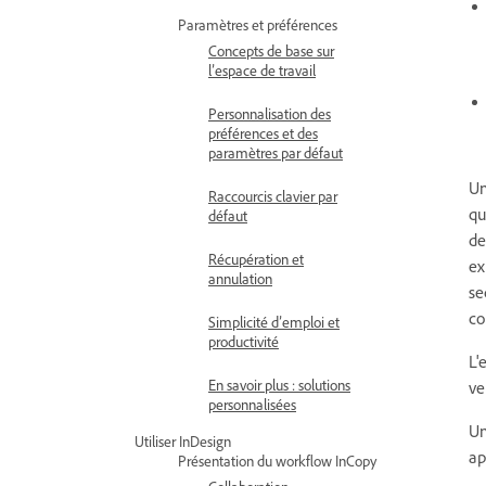
Paramètres et préférences
Concepts de base sur
l’espace de travail
Personnalisation des
préférences et des
paramètres par défaut
Un
Raccourcis clavier par
qu
défaut
de
Récupération et
ex
annulation
se
co
Simplicité d’emploi et
productivité
L'
En savoir plus : solutions
ve
personnalisées
Un
Utiliser InDesign
ap
Présentation du workflow InCopy