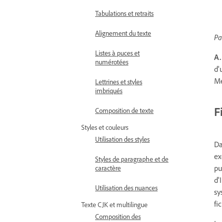
Tabulations et retraits
Alignement du texte
Pa
Listes à puces et
A.
numérotées
d'
Me
Lettrines et styles
imbriqués
F
Composition de texte
Styles et couleurs
Utilisation des styles
Da
ex
Styles de paragraphe et de
pu
caractère
d'
Utilisation des nuances
sy
fi
Texte CJK et multilingue
Composition des