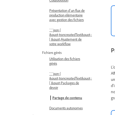
Collaboration
Présentation d’un flux de
production élémentaire
avec gestion des fichiers
```json {
&quot;trancreatedText&quot;:
[ &quot;Ajustement de
votre workflow
P
Fichiers gérés
Utilisation des fichiers
gérés
L'
Af
```json {
&quot;trancreatedText&quot;:
un
[ &quot;Packages de
d'
devoir
no
gr
Partage de contenu
Documents autonomes