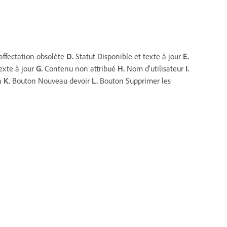
affectation obsolète
D.
Statut Disponible et texte à jour
E.
exte à jour
G.
Contenu non attribué
H.
Nom d'utilisateur
I.
on
K.
Bouton Nouveau devoir
L.
Bouton Supprimer les