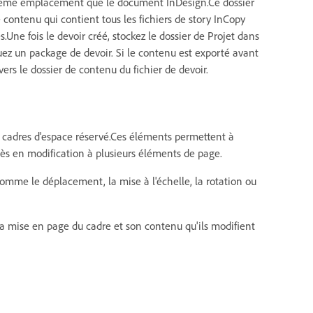
u même emplacement que le document InDesign.Ce dossier
de contenu qui contient tous les fichiers de story InCopy
.Une fois le devoir créé, stockez le dossier de Projet dans
buez un package de devoir. Si le contenu est exporté avant
 vers le dossier de contenu du fichier de devoir.
s cadres d'espace réservé.Ces éléments permettent à
accès en modification à plusieurs éléments de page.
 comme le déplacement, la mise à l'échelle, la rotation ou
 la mise en page du cadre et son contenu qu'ils modifient