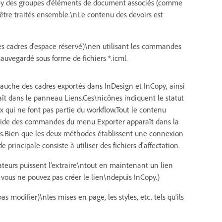
y des groupes d'éléments de document associés (comme
t être traités ensemble.\nLe contenu des devoirs est
es cadres d'espace réservé)\nen utilisant les commandes
uvegardé sous forme de fichiers *.icml.
gauche des cadres exportés dans InDesign et InCopy, ainsi
ît dans le panneau Liens.Ces\nicônes indiquent le statut
x qui ne font pas partie du workflow.Tout le contenu
'aide des commandes du menu Exporter apparaît dans la
ons.Bien que les deux méthodes établissent une connexion
rincipale consiste à utiliser des fichiers d'affectation.
ateurs puissent l'extraire\ntout en maintenant un lien
 vous ne pouvez pas créer le lien\ndepuis InCopy.)
s modifier)\nles mises en page, les styles, etc. tels qu'ils