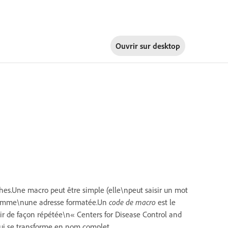
Ouvrir sur
desktop
hes.Une macro peut être simple (elle\npeut saisir un mot
, comme\nune adresse formatée.Un
code de macro
est le
ir de façon répétée\n« Centers for Disease Control and
qui se transforme en nom complet.