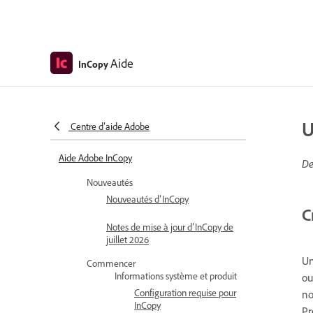
Aide
InCopy
U
Centre d’aide Adobe
Aide Adobe InCopy
De
Nouveautés
Nouveautés d’InCopy
C
Notes de mise à jour d’InCopy de
juillet 2026
U
Commencer
Informations système et produit
ou
Configuration requise pour
no
InCopy
Pr