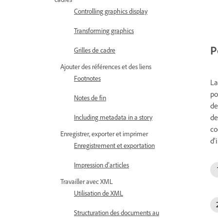
Controlling graphics display
Transforming graphics
P
Grilles de cadre
Ajouter des références et des liens
Footnotes
La
po
Notes de fin
de
de
Including metadata in a story
co
Enregistrer, exporter et imprimer
d'
Enregistrement et exportation
Impression d’articles
Travailler avec XML
Utilisation de XML
Structuration des documents au