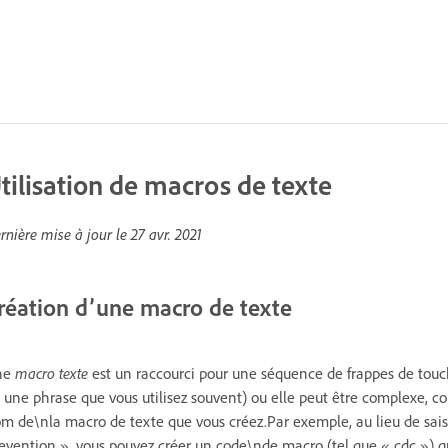
tilisation de macros de texte
rnière mise à jour le
27 avr. 2021
réation d’une macro de texte
ne
macro
texte
est un raccourci pour une séquence de frappes de touc
 une phrase que vous utilisez souvent) ou elle peut être complexe
m de\nla macro de texte que vous créez.Par exemple, au lieu de sais
evention », vous pouvez créer un code\nde macro (tel que « cdc ») 