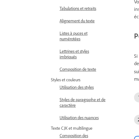
Vo
Tabulations et retraits
in
éc
Alignement du texte
Listes à puces et
P
numérotées
Lettrines et styles
Si
imbriqués
de
Composition de texte
su
ma
Styles et couleurs
Utilisation des styles
Styles de paragraphe et de
caractère
Utilisation des nuances
Texte CJK et multilingue
Composition des