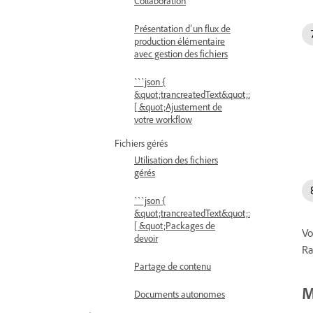
Collaboration
Présentation d’un flux de
production élémentaire
avec gestion des fichiers
```json {
&quot;trancreatedText&quot;:
[ &quot;Ajustement de
votre workflow
Fichiers gérés
Utilisation des fichiers
gérés
```json {
&quot;trancreatedText&quot;:
[ &quot;Packages de
Vo
devoir
Ra
Partage de contenu
M
Documents autonomes