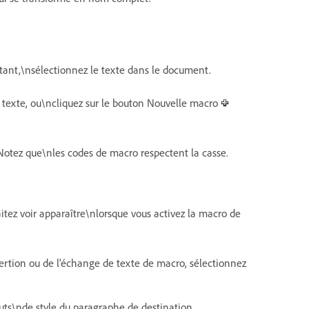
stant,\nsélectionnez le texte dans le document.
texte, ou\ncliquez sur le bouton Nouvelle macro
otez que\nles codes de macro respectent la casse.
itez voir apparaître\nlorsque vous activez la macro de
insertion ou de l'échange de texte de macro, sélectionnez
buts\nde style du paragraphe de destination.