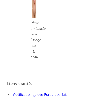
Photo
améliorée
avec
lissage
de
la
peau
Liens associés
Modification guidée Portrait parfait