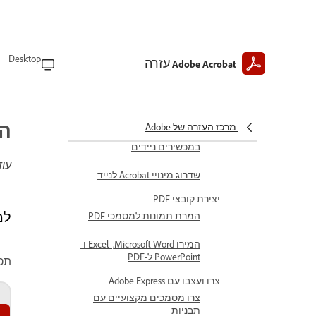
מינויים של Acrobat למכשירים
ניידים
רכישת מינוי Acrobat
Desktop
עזרה
Adobe Acrobat
שחזרו את מינוי Acrobat שלכם
ביטול מינוי
הו
מרכז העזרה של Adobe
החזרים עבור מינויי Acrobat
במכשירים ניידים
עוד
שדרוג מינויי Acrobat לנייד
יצירת קובצי PDF
למדו
המרת תמונות למסמכי PDF
המירו Microsoft Word, ‏ Excel ו-
PowerPoint ל-PDF
תכונ
צרו ועצבו עם Adobe Express
צרו מסמכים מקצועיים עם
תבניות