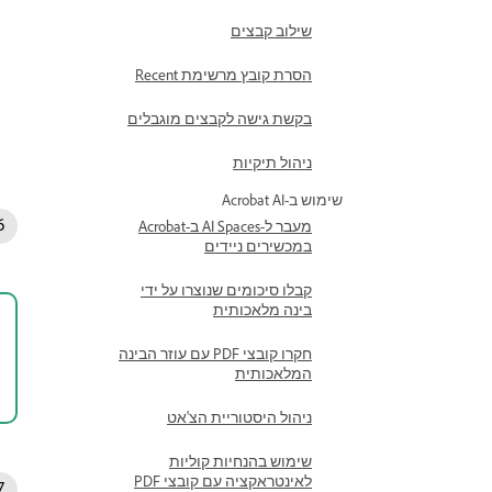
שילוב קבצים
הסרת קובץ מרשימת Recent
בקשת גישה לקבצים מוגבלים
ניהול תיקיות
שימוש ב-Acrobat AI
מעבר ל-AI Spaces ב-Acrobat
במכשירים ניידים
קבלו סיכומים שנוצרו על ידי
בינה מלאכותית
חקרו קובצי PDF עם עוזר הבינה
המלאכותית
ניהול היסטוריית הצ'אט
שימוש בהנחיות קוליות
לאינטראקציה עם קובצי PDF