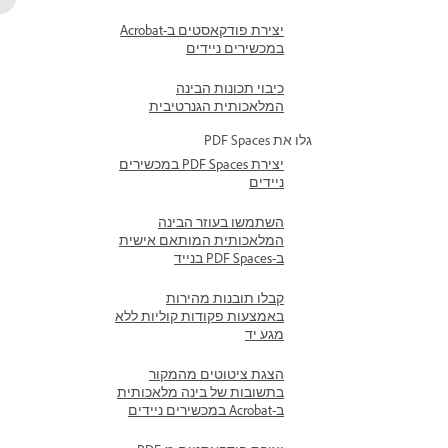
יצירת פודקאסטים ב-Acrobat
במכשירים ניידים
כיבוי תכונות הבינה
המלאכותית הגנרטיבית
גלו את PDF Spaces
יצירת PDF Spaces במכשירים
ניידים
השתמשו בעוזר הבינה
המלאכותית המותאם אישית
ב-PDF Spaces בנייד
קבלו תובנות מהירות
באמצעות פקודות קוליות ללא
מגע יד
הצגת ציטוטים מהמקור
בתשובות של בינה מלאכותית
ב-Acrobat במכשירים ניידים