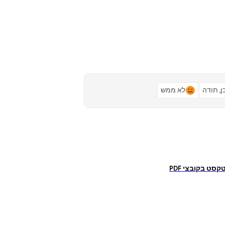
ן, תודה
לא ממש
סט בקובצי PDF