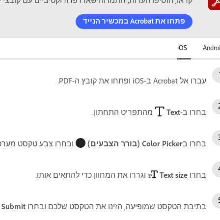
קראו, הוסיפו הערות, חתמו והישארו פרודוקטיביים עם קובצי PDF בדרכים.
פתחו את Acrobat במכשיר הנייד
Andro
iOS‏
עברו אל Acrobat ב-iOS ופתחו את קובץ ה-PDF.
בחרו ב-
Text
מהתפריט התחתון.
בחרו ב
Color Picker (בורר הצבעים)
ובחרו צבע טקסט מערכ
בחרו
Text size
וגררו את המחוון כדי להתאים אותו.
בתיבת הטקסט שמופיעה, הזינו את הטקסט שלכם ובחרו
Submit