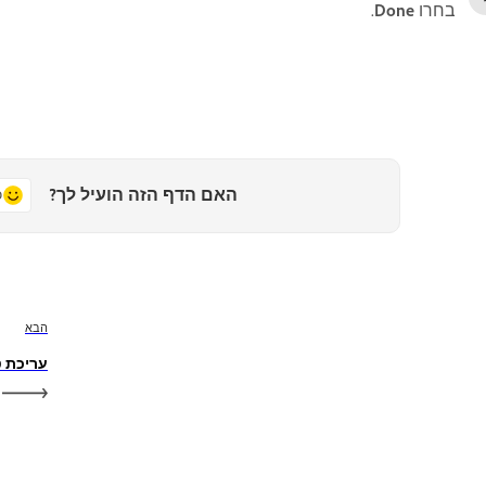
בחרו
Done
.
האם הדף הזה הועיל לך?
כ
הבא
עריכת טק