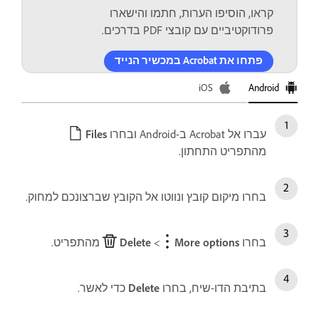
קראו, הוסיפו הערות, חתמו והישארו
פרודוקטיביים עם קובצי PDF בדרכים.
פתחו את Acrobat במכשיר הנייד
Android
iOS‏
עברו אל Acrobat ב-Android ובחרו
Files
מהתפריט התחתון.
בחרו מיקום קובץ ונווטו אל הקובץ שברצונכם למחוק.
בחרו
More options
>‏
Delete
מהתפריט.
בתיבת הדו-שיח, בחרו
Delete
כדי לאשר.