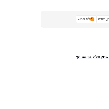
ן, תודה
לא ממש
עותק של קובץ משותף