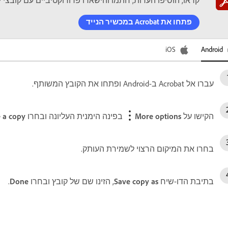
קראו, הוסיפו הערות, חתמו והישארו פרודוקטיביים עם קובצי PDF בדרכים.
פתחו את Acrobat במכשיר הנייד
Android
iOS‏
עברו אל Acrobat ב-Android ופתחו את הקובץ המשותף.
הקישו על
More options
בפינה הימנית העליונה ובחרו
 a copy
בחרו את המיקום הרצוי לשמירת העותק.
בתיבת הדו-שיח
Save copy as
, הזינו שם של קובץ ובחרו
Done
.