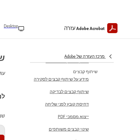
בתשובות של בינה מלאכותית
ב-Acrobat במכשירים ניידים
יצירת פודקאסטים מ-PDF
Spaces בנייד
Desktop
עזרה
Adobe Acrobat
התאמה אישית של חוויות PDF
Space ב-Acrobat במכשירים
ניידים
שמ
מרכז העזרה של Adobe
שיתוף PDF Spaces בנייד
שיתוף קבצים
עוד
מידע על שיתוף קבצים לסקירה
שיתוף קבצים לבדיקה
למד
דחיסת קובץ לפני שליחה
שמר
ייצוא מסמכי PDF
שינוי קבצים משותפים