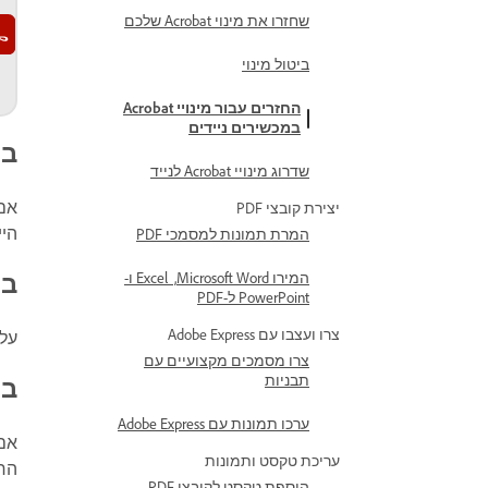
שחזרו את מינוי Acrobat שלכם
ביטול מינוי
החזרים עבור מינויי Acrobat
במכשירים ניידים
בי
שדרוג מינויי Acrobat לנייד
אם 
יצירת קובצי PDF
היי
המרת תמונות למסמכי PDF
ביטו
המירו Microsoft Word, ‏ Excel ו-
PowerPoint ל-PDF
צרו ועצבו עם Adobe Express
על
צרו מסמכים מקצועיים עם
תבניות
ביטו
ערכו תמונות עם Adobe Express
אם תבטלו מי
עריכת טקסט ותמונות
החז
הוספת טקסט לקובצי PDF