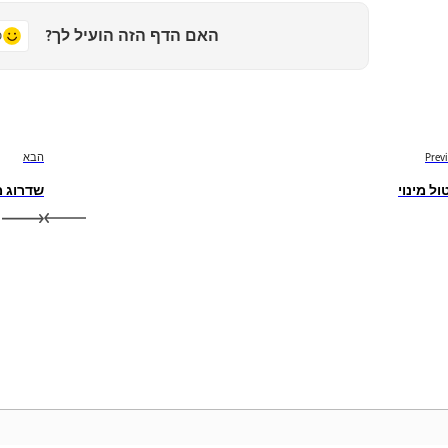
האם הדף הזה הועיל לך?
כ
Prev
הבא
ול מינוי
שדרוג מינויי bat