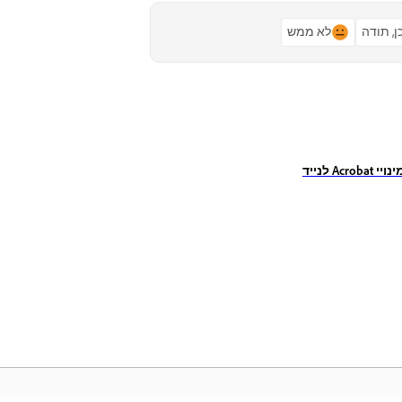
ן, תודה
לא ממש
Acro לנייד