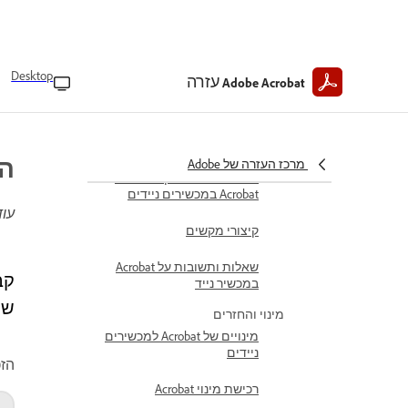
תחילת העבודה
סקירה כללית של Acrobat
במכשירים ניידים
Desktop
עזרה
Adobe Acrobat
הגדירו את Acrobat כיישום
ברירת המחדל במכשיר נייד
דרישות טכניות
החז
מרכז העזרה של Adobe
שפרו את הפרודוקטיביות ב-
Acrobat במכשירים ניידים
עוד
קיצורי מקשים
שאלות ותשובות על Acrobat
במכשיר נייד
של
מינוי והחזרים
מינויים של Acrobat למכשירים
ניידים
הזכ
רכישת מינוי Acrobat