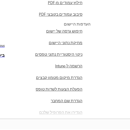
חילוץ עמודים מ-PDF
סיבוב עמודים בקובצי PDF
העדפות היישום
חיפוש גרסה של יישום
מחיקת נתוני היישום
ious
ניקוי היסטוריית נתוני טפסים
ביט
הרשמה ל-Intune
הגדרת מיקום מטמון קבצים
הפעלת הצעות לשדות טופס
הגדרת שם המחבר
הגדירו את הפרופיל שלכם
ניהול מיקום קבצים מסומנים
בכוכב