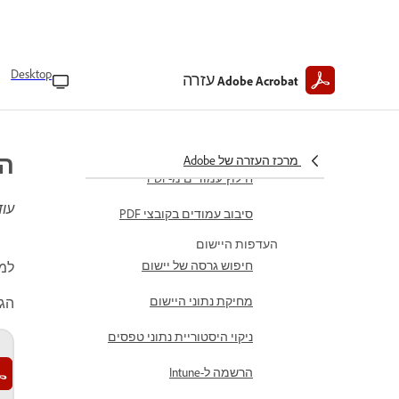
שינוי תמונות
עריכה וארגון של מסמכי PDF
חתכו עמודים ב-PDF
Desktop
עזרה
Adobe Acrobat
הוספת תמונות ל-PDF
מחיקת עמודים ב-PDF
ה
מרכז העזרה של Adobe
חילוץ עמודים מ-PDF
עוד
סיבוב עמודים בקובצי PDF
העדפות היישום
חיפוש גרסה של יישום
למד
מחיקת נתוני היישום
הג
ניקוי היסטוריית נתוני טפסים
הרשמה ל-Intune