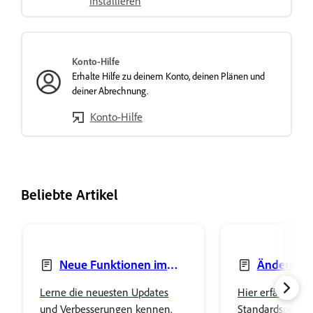
Installieren
Konto-Hilfe
Erhalte Hilfe zu deinem Konto, deinen Plänen und
deiner Abrechnung.
Konto-Hilfe
Beliebte Artikel
Neue Funktionen im
Ändern der
Creative Cloud-Client
Creative Clou
Lerne die neuesten Updates
Hier erfährst du,
Applikationen
und Verbesserungen kennen.
Standardsprache 