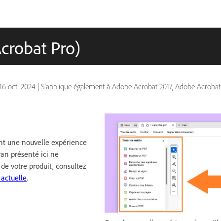
Acrobat Pro)
16 oct. 2024
|
S’applique également à Adobe Acrobat 2017, Adobe Acroba
nt une nouvelle expérience
cran présenté ici ne
 de votre produit, consultez
 actuelle
.