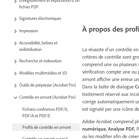
Enregistrement et exportation d’un
fichier PDF
Signatures électroniques
À propos des prof
Impression
Accessibilité, balises et
La réussite d’un contrôle e
redistribution
critères de contrôle sont gr
Recherche et indexation
comprend une ou plusieurs vé
vérification compte une ou 
Modèles multimédias et 3D
amont affiche une erreur uni
Outils de prépresse (Acrobat Pro)
Dans la boîte de dialogue
C
traitement réservé aux incoh
Contrôle en amont (Acrobat Pro)
corrige automatiquement un
est signalé par une icône de
Fichiers conformes PDF/X,
PDF/A et PDF/E
Adobe Acrobat comprend plus
Profils de contrôle en amont
numérique
,
Analyse PDF
, 
ou les modifier afin de créer
Contrôle en amont avancé