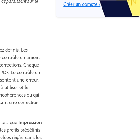
s apparaissent sur le
Créer un compte ›
z définis. Les
de contrôle en amont
 corrections. Chaque
 PDF. Le contrôle en
ésentent une erreur.
à utiliser et le
 incohérences ou qui
tant une correction
 tels que
Impression
es profils prédéfinis
ppelées
règles
dans les