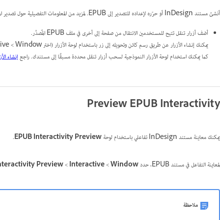
أنشئ مستند InDesign أو حرّره لإعداده للتصدير إلى EPUB. لمزيد من المعلومات التفصيلية حول تصدير المستند إلى EPUB، راجع
أضف أزرار تنقل تتيح للمستخدمين الانتقال من صفحة إلى أخرى في ملف EPUB المُصدَّر.
يمكنك إنشاء الأزرار عن طريق رسم كائن وتحويله إلى زر باستخدام لوحة الأزرار (اختر Window ‏> Interactive‏ > Buttons).
كما يمكنك استخدام لوحة الأزرار النموذجية لسحب أزرار تنقل محددة مسبقًا إلى مستندك. راجع
إنشاء الأز
Preview EPUB Interactivity
يمكنك معاينة مستند InDesign تفاعلي باستخدام لوحة
EPUB Interactivity Preview
.
لمعاينة التفاعل في مستند EPUB، حدد
Window
‏>
Interactive
‏>
teractivity Preview
ملاحظة