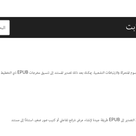
يمكنك إنشاء مستندات InDesign التي تتضمن عناصر تحكم تفاعلية مثل الأزرار والأفلام وملفات الصوت والرسوم المتحركة والارتباطات التشعبية. يمكنك بعد ذلك تصدير المستند إلى تنسيق مخرجات EPUB ذي التخطيط
عندما تصدّر مستند InDesign إلى EPUB، يمكنك إنشاء ملف تفاعلي جاهز للعرض في قارئ EPUB. يُعدّ التصدير إلى EPUB طريقة جيدة لإنشاء عرض شرائح تفاعلي أو كتيب صور صغير، استنادًا إلى مستند