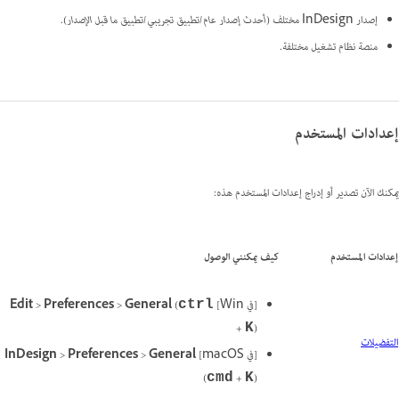
إصدار InDesign مختلف (
أحدث إصدار عام/تطبيق تجريبي/تطبيق ما قبل الإصدار
).
منصة نظام تشغيل مختلفة.
إعدادات المستخدم
يمكنك الآن تصدير أو إدراج إعدادات المستخدم هذه:
إعدادات المستخدم
كيف يمكنني الوصول
[في Win]
(
General
>
Preferences
>
Edit
ctrl
+
)
K
التفضيلات
[في macOS]
General
>
Preferences
>
InDesign
(
+
)
cmd
K