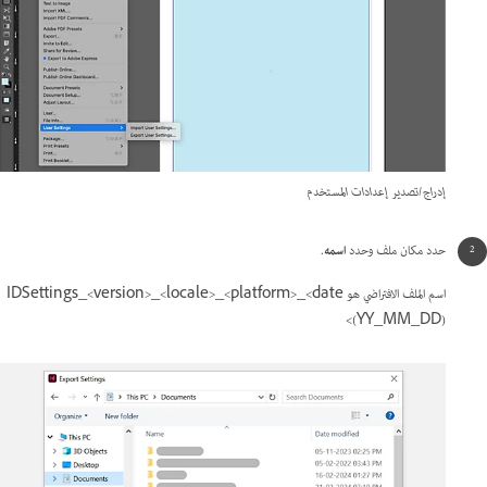
إدراج/تصدير إعدادات المستخدم
حدد مكان ملف وحدد
اسمه
.
اسم الملف الافتراضي هو IDSettings_<version>_<locale>_<platform>_<date
(YY_MM_DD)>