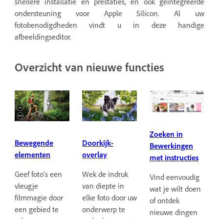
snellere installatie en prestaties, en ook geïntegreerde
ondersteuning voor Apple Silicon. Al uw
fotobenodigdheden vindt u in deze handige
afbeeldingseditor.
Overzicht van nieuwe functies
Zoeken in
Bewegende
Doorkijk-
Bewerkingen
elementen
overlay
met instructies
Geef foto's een
Wek de indruk
Vind eenvoudig
vleugje
van diepte in
wat je wilt doen
filmmagie door
elke foto door uw
of ontdek
een gebied te
onderwerp te
nieuwe dingen