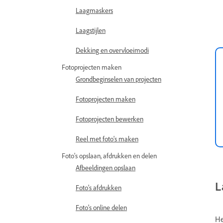
Laagmaskers
Laagstijlen
Dekking en overvloeimodi
Fotoprojecten maken
Grondbeginselen van projecten
Fotoprojecten maken
Fotoprojecten bewerken
Reel met foto's maken
Foto's opslaan, afdrukken en delen
Afbeeldingen opslaan
L
Foto's afdrukken
Foto's online delen
He