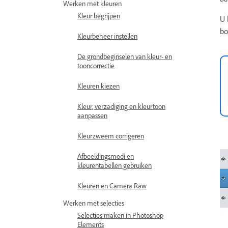
Werken met kleuren
Kleur begrijpen
U 
bo
Kleurbeheer instellen
De grondbeginselen van kleur- en
tooncorrectie
Kleuren kiezen
Kleur, verzadiging en kleurtoon
aanpassen
Kleurzweem corrigeren
Afbeeldingsmodi en
kleurentabellen gebruiken
Kleuren en Camera Raw
Werken met selecties
Selecties maken in Photoshop
Elements