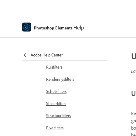
Modus Met instructies: Zwart-wit-
bewerkingen
Vervagingsfilters
Help
Photoshop Elements
Penseelstreekfilters
Vervormingsfilters
U
Adobe Help Center
Overige filters
Ruisfilters
La
Renderingsfilters
Schetsfilters
U
Stileerfilters
Ee
Structuurfilters
gr
bo
Pixelfilters
ba