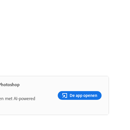
Photoshop
De app openen
len met AI-powered