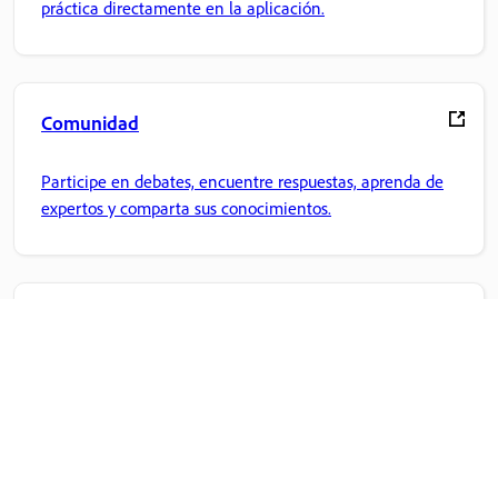
práctica directamente en la aplicación.
Comunidad
Participe en debates, encuentre respuestas, aprenda de
expertos y comparta sus conocimientos.
Inicio de Adobe
Acceda a sus aplicaciones y servicios favoritos de Creative
Cloud, gestión de archivos y mucho más.