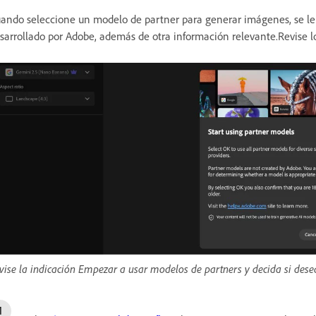
ando seleccione un modelo de partner para generar imágenes, se le
sarrollado por Adobe, además de otra información relevante.Revise l
vise la indicación Empezar a usar modelos de partners y decida si de