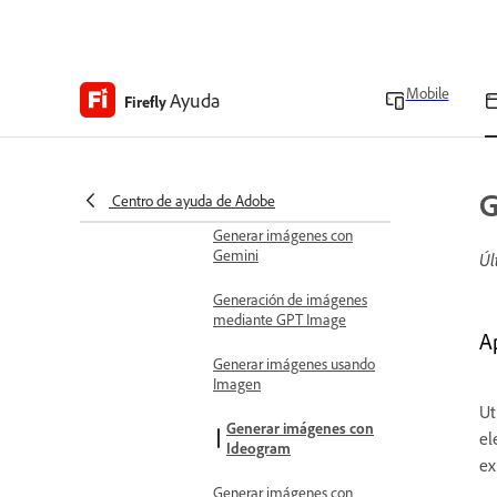
Modificar imágenes
generadas
Mobile
Ayuda
Firefly
Efectos para imágenes
generadas
Generar imágenes con
FLUX
G
Centro de ayuda de Adobe
Generar imágenes con
Gemini
Úl
Generación de imágenes
mediante GPT Image
A
Generar imágenes usando
Imagen
Ut
Generar imágenes con
el
Ideogram
ex
Generar imágenes con