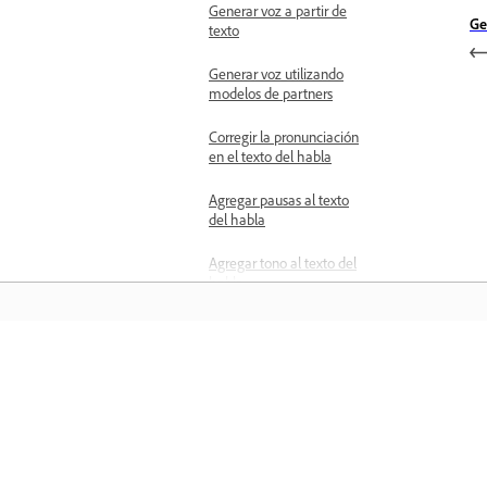
Generar voz a partir de
Ge
texto
Generar voz utilizando
modelos de partners
Corregir la pronunciación
en el texto del habla
Agregar pausas al texto
del habla
Agregar tono al texto del
habla
Idiomas admitidos en
Generar voz (Beta)
Aprender
Trabajar con vídeo
Generación de vídeos
mediante indicaciones de
Aprenda con tutoriales en vídeo paso 
texto
paso y orientación práctica directame