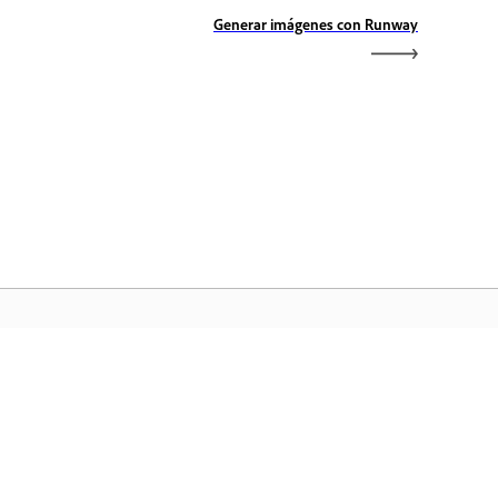
Generar imágenes con Runway
icio de Adobe
ceda a sus aplicaciones y servicios
voritos de Creative Cloud, gestión de