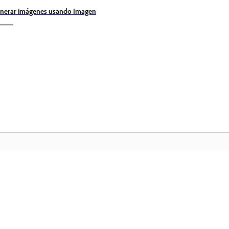
nerar imágenes usando Imagen
Comunidad
In
a
Participe en debates, encuentre
Ac
nte
respuestas, aprenda de expertos y
fa