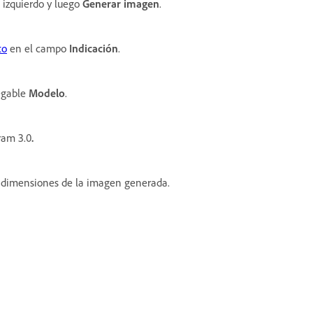
 izquierdo y luego
Generar imagen
.
to
en el campo
Indicación
.
egable
Modelo
.
ram 3.0
.
s dimensiones de la imagen generada.