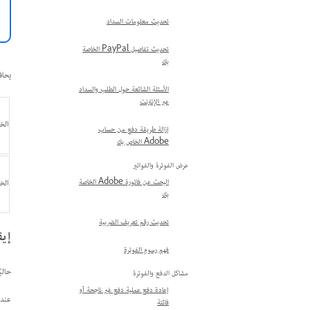
تحديث معلومات السداد
تحديث تفاصيل PayPal الخاصة
بك
يحافظ التجديد التل
الأسئلة الشائعة حول الطلب والسداد
عبر الإنترنت
الخ
إزالة طريقة دفع من حساب
Adobe الخاص بك
عرض الفوترة والفواتير
البحث عن فاتورة Adobe الخاصة
الخ
بك
تحديث رقم تعريف الضريبة
إيق
فهم رسوم الفوترة
حالي
مشاكل الدفع والفوترة
إعادة دفع عملية دفع غير ناجحة أو
عندم
فائتة