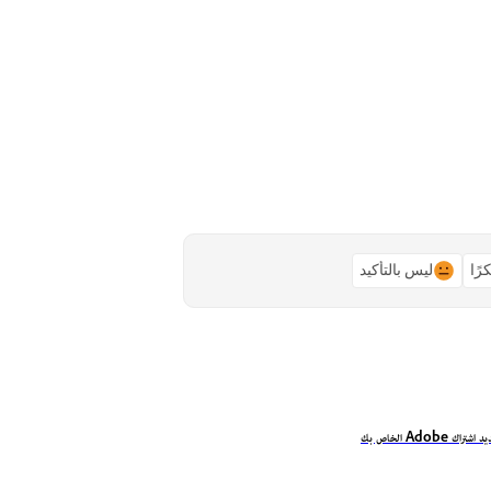
رًا
ليس بالتأكيد
ك Adobe الخاص بك