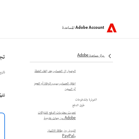
الخاص بك
جدد خطة حساب Adobe الخاص
بك مع خصم الطلاب والمعلمين
المساعدة
Adobe Account
إعادة تفعيل اشتراك Adobe غير
النشط
إلغاء الإصدار التجريبي أو الاشتراك في
تجديد
مركز مساعدة Adobe
Adobe
الوصول إلى الحساب بعد إلغاء الخطة
تاري
إغلاق الحساب بسبب الوفاة أو العجز
أو السجن
تفهّم
الفوترة والمدفوعات
طرق الدفع
تحديث معلومات الدفع لاشتراكات
Adobe من جهات خارجية
التبديل بين بطاقة الائتمان
وPayPal