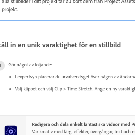
alla stillbilder i ditt projekt tar du bort dem från Project Asse
projekt.
täll in en unik varaktighet för en stillbild
Gör något av följande:
I expertvyn placerar du urvalverktyget över någon av ändarna
Välj klippet och välj Clip > Time Stretch. Ange en ny varakti
Redigera och dela enkelt fantastiska videor med 
Var kreativ med färg, effekter, övergångar, text och m