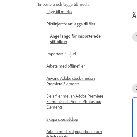
Importera och lägga till media
Lägg till media
Ä
Riktlinjer för att lägga till filer
Ange längd för importerade
stillbilder
Importera 5.1-ljud
Arbeta med offlinefiler
Använd Adobe stock-media i
Premiere Elements
Dela filer mellan Adobe Premiere
Elements och Adobe Photoshop
Elements
Skapa specialklipp
Arbeta med bildproportioner och
fältalternativ