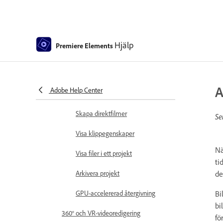
Spara och säkerhetskopiera
projekt
Förhandsgranska filmer
Hjälp
Premiere Elements
Skapa videocollage
Skapa Highlight Reel
A
Adobe Help Center
Skapa en videoberättelse
Skapa direktfilmer
Se
Visa klippegenskaper
Nä
Visa filer i ett projekt
ti
Arkivera projekt
de
GPU-accelererad återgivning
Bi
bi
360° och VR-videoredigering
fö