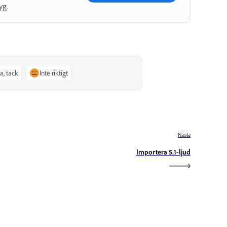
yg.
Ja, tack
Inte riktigt
Nästa
Importera 5.1-ljud