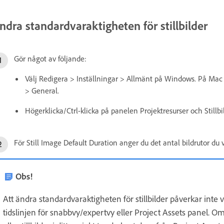
ndra standardvaraktigheten för stillbilder
Gör något av följande:
Välj Redigera > Inställningar > Allmänt på Windows. På Mac
> General.
Högerklicka/Ctrl-klicka på panelen Projektresurser och Stillbi
För Still Image Default Duration anger du det antal bildrutor du 
Obs!
Att ändra standardvaraktigheten för stillbilder påverkar inte v
tidslinjen för snabbvy/expertvy eller Project Assets panel. O