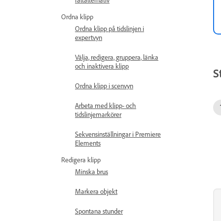
Ordna klipp
Ordna klipp på tidslinjen i
expertvyn
Välja, redigera, gruppera, länka
och inaktivera klipp
S
Ordna klipp i scenvyn
Arbeta med klipp- och
tidslinjemarkörer
Sekvensinställningar i Premiere
Elements
Redigera klipp
Minska brus
Markera objekt
Spontana stunder