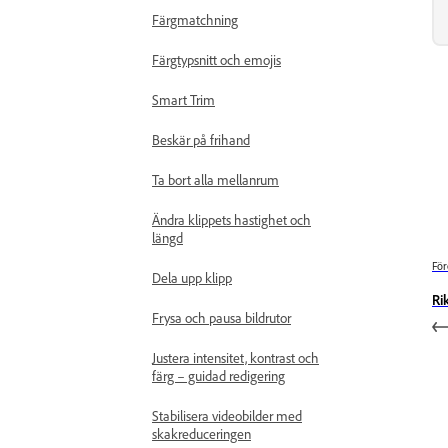
Färgmatchning
Färgtypsnitt och emojis
Smart Trim
Beskär på frihand
Ta bort alla mellanrum
Ändra klippets hastighet och
längd
För
Dela upp klipp
Rik
Frysa och pausa bildrutor
Justera intensitet, kontrast och
färg – guidad redigering
Stabilisera videobilder med
skakreduceringen