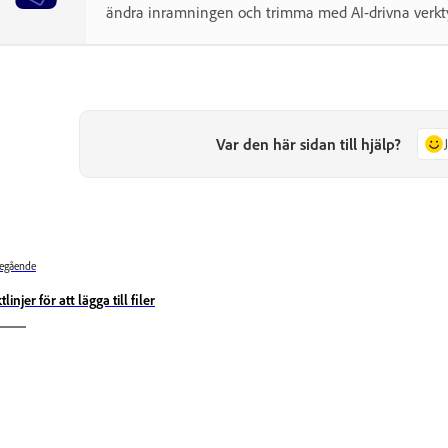
ändra inramningen och trimma med AI-drivna verkt
Var den här sidan till hjälp?
egående
tlinjer för att lägga till filer