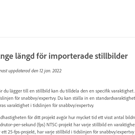
nge längd för importerade stillbilder
nast uppdaterad den
12 jan. 2022
r du lägger till en stillbild kan du tilldela den en specifik varaktigh
dslinjen för snabbvy/expertvy. Du kan ställa in en standardvaraktighet 
ras varaktighet i tidslinjen för snabbvy/expertvy.
ldhastigheten för ditt projekt avgör hur mycket tid ett visst antal bild
ldrutor‑per‑sekund (fps) NTSC-projekt har varje stillbild en varaktig
r ett 25-fps-projekt, har varje stillbild i tidslinjen för snabbvy/expert