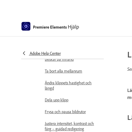
Markera objekt
Spontana stunder
Färgmatchning
Hjälp
Premiere Elements
Färgtypsnitt och emojis
Smart Trim
L
Adobe Help Center
Beskär på frihand
Se
Ta bort alla mellanrum
Ändra klippets hastighet och
längd
Lä
mu
Dela upp klipp
Frysa och pausa bildrutor
L
Justera intensitet, kontrast och
färg – guidad redigering