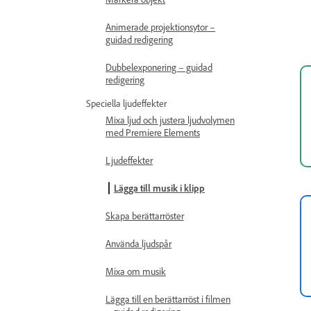
Animerade projektionsytor –
guidad redigering
Dubbelexponering – guidad
redigering
Speciella ljudeffekter
Mixa ljud och justera ljudvolymen
med Premiere Elements
Ljudeffekter
Lägga till musik i klipp
Skapa berättarröster
Använda ljudspår
Mixa om musik
Lägga till en berättarröst i filmen