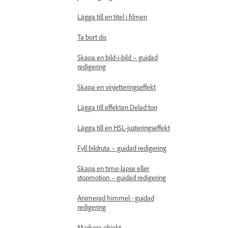
Lägga till en titel i filmen
Ta bort dis
Skapa en bild-i-bild – guidad
redigering
Skapa en vinjetteringseffekt
Lägga till effekten Delad ton
Lägga till en HSL-justeringseffekt
Fyll bildruta – guidad redigering
Skapa en time-lapse eller
stopmotion – guidad redigering
Animerad himmel - guidad
redigering
Markera objekt