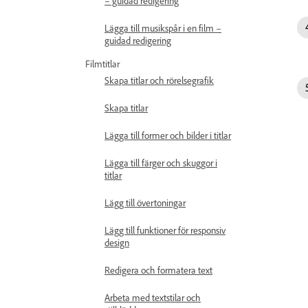
– guidad redigering
Lägga till musikspår i en film –
guidad redigering
Filmtitlar
Skapa titlar och rörelsegrafik
Skapa titlar
Lägga till former och bilder i titlar
Lägga till färger och skuggor i
titlar
Lägg till övertoningar
Lägg till funktioner för responsiv
design
Redigera och formatera text
Arbeta med textstilar och