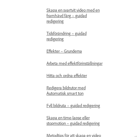
Skapa en svartvit video med en
framhävd färg – guidad
redigering
Tidsförändring – guidad
redigering
Effekter – Grunderna
Arbeta med effektförinställningar
Hitta och ordna effekter
Redigera bildrutor med
Automatisk smart ton
Fyll bildruta – guidad redigering
Skapa en time-lapse eller
stopmotion – guidad redigering
Metodtips för att skapa en video