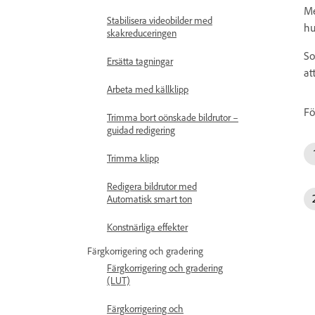
Me
Stabilisera videobilder med
hu
skakreduceringen
So
Ersätta tagningar
at
Arbeta med källklipp
Fö
Trimma bort oönskade bildrutor –
guidad redigering
Trimma klipp
Redigera bildrutor med
Automatisk smart ton
Konstnärliga effekter
Färgkorrigering och gradering
Färgkorrigering och gradering
(LUT)
Färgkorrigering och