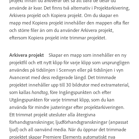
projekt innan du arkiverar det så att bara de delar du
använde är kvar. Det finns två alternativ i Projektarkivering,
Arkivera projekt och Kopiera projekt. Om du skapar en
mapp med Kopiera projekt innehåller den mappen ofta fler
och större filer än om du använder Arkivera projekt,
eftersom Kopiera projekt inte trimmar projektet.
Arkivera projekt
Skapar en mapp som innehåller en ny
projektfil och ett nytt klipp för varje klipp som ursprungligen
användes på tidslinjen i Scenvyn eller på tidslinjen i vyn
Avancerat med dess redigerade längd. Det trimmade
projektet innehåller upp till 30 bildrutor med extramaterial,
som kallas
handtag
, före Ingångspunkten och efter
Utgångspunkten för varje trimmat klipp, som du kan
använda för mindre justeringar efter projektarkiveringen.
Ett trimmat projekt utesluter alla återgivna
förhandsgranskningar, ljudförhandsgranskningar (anpassat
ljud) och all oanvänd media. När du öppnar det trimmade
projektet skapar Premiere Elements automatiskt nya