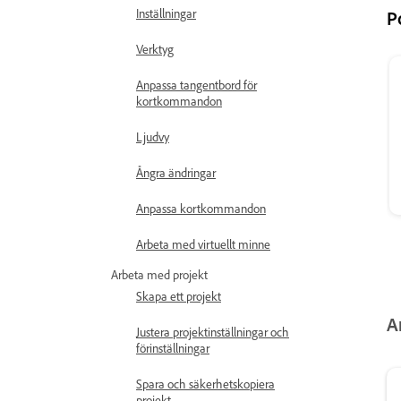
Inställningar
P
Verktyg
Anpassa tangentbord för
kortkommandon
Ljudvy
Ångra ändringar
Anpassa kortkommandon
Arbeta med virtuellt minne
Arbeta med projekt
Skapa ett projekt
A
Justera projektinställningar och
förinställningar
Spara och säkerhetskopiera
projekt