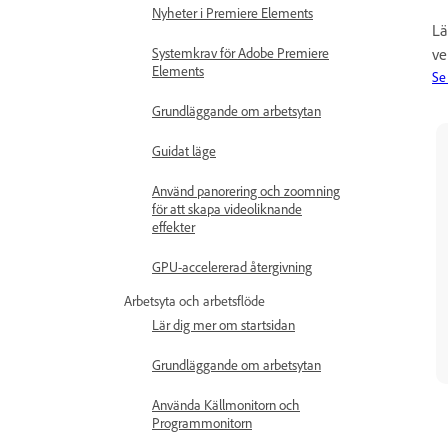
Nyheter i Premiere Elements
Lä
ve
Systemkrav för Adobe Premiere
Elements
Se
Grundläggande om arbetsytan
Guidat läge
Använd panorering och zoomning
för att skapa videoliknande
effekter
GPU-accelererad återgivning
Arbetsyta och arbetsflöde
Lär dig mer om startsidan
Grundläggande om arbetsytan
Använda Källmonitorn och
Programmonitorn