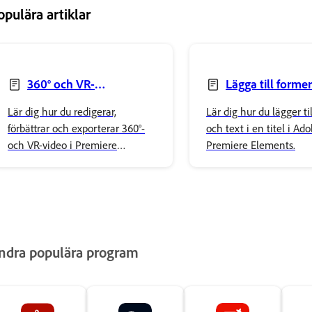
opulära artiklar
360° och VR-
Lägga till forme
videoredigering
bilder i titlar
Lär dig hur du redigerar,
Lär dig hur du lägger ti
förbättrar och exporterar 360°-
och text i en titel i Ad
och VR-video i Premiere
Premiere Elements.
Elements. Lägg till effekter,
övergångar, titlar, spatial ljud
och dela uppslukande Innehåll
med lätthet.
ndra populära program