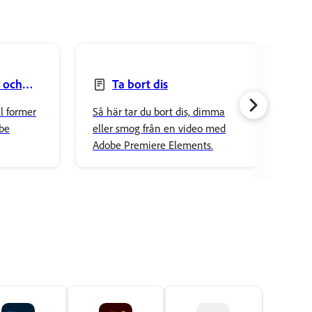
r och
Ta bort dis
skug
ll former
Så här tar du bort dis, dimma
Lär 
obe
eller smog från en video med
och 
Adobe Premiere Elements.
Prem