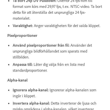
Ta bort 24p DV Pulldown:
Överför 24 fps-film till
format som körs med 29,97 fps, t.ex. NTSC-video. Ta bort
detta för att återställa det ursprungliga 24 fps-
materialet.
Varaktighet:
Anger varaktigheten för det valda klippet.
Pixelproportioner
Använd pixelproportioner från fil:
Använder det
ursprungliga bildförhållandet som sparats med
stillbilden.
Anpassa till:
Låter dig välja från en lista med
standardproportioner.
Alpha-kanal
Ignorera alpha-kanal:
Ignorerar alpha-kanalen som
ingår i klippet.
Invertera alpha-kanal:
Detta inverterar de ljusa och
mörka områdena i alpha-kanalen, vilket inverterar