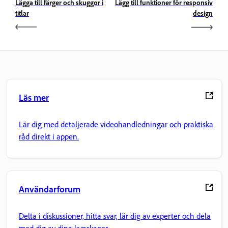
Lägga till färger och skuggor i
Lägg till funktioner för responsiv
titlar
design
Läs mer
Lär dig med detaljerade videohandledningar och praktiska
råd direkt i appen.
Användarforum
Delta i diskussioner, hitta svar, lär dig av experter och dela
med dig av dina kunskaper.