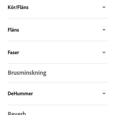
Kör/Fläns
Fläns
Faser
Brusminskning
DeHummer
Reverb