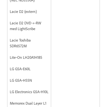
Lacie D2 (extern)
Lacie D2 DVD +‐RW
med LightScribe
Lacie Toshiba
SDR6572M
Lite‐On LH20A1H185
LG GSA‐E60L
LG GSA‐H55N
LG Electronics GSA‐H10L
Memorex Dual Layer L1