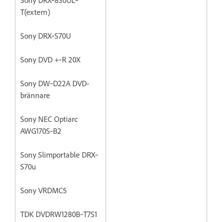
T(extern)
Sony DRX‐S70U
Sony DVD +‐R 20X
Sony DW‐D22A DVD-
brännare
Sony NEC Optiarc
AWG170S‐B2
Sony Slimportable DRX‐
S70u
Sony VRDMC5
TDK DVDRW1280B‐T7S1