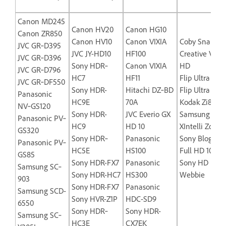
Canon MD245
Canon HV20
Canon HG10
Canon ZR850
Canon HV10
Canon VIXIA
Coby Snapp
JVC GR‐D395
JVC JY-HD10
HF100
Creative Vado
JVC GR‐D396
Sony HDR‐
Canon VIXIA
HD
JVC GR‐D796
HC7
HF11
Flip Ultra
JVC GR‐DF550
Sony HDR-
Hitachi DZ‐BD
Flip Ultra HD
Panasonic
HC9E
70A
Kodak Zi8 HD
NV‐GS120
Sony HDR-
JVC Everio GX
Samsung 65
Panasonic PV‐
HC9
HD 10
XIntelli Zoom
GS320
Sony HDR‐
Panasonic
Sony Bloggie
Panasonic PV‐
HC5E
HS100
Full HD 1080
GS85
Sony HDR-FX7
Panasonic
Sony HD
Samsung SC‐
Sony HDR-HC7
HS300
Webbie
903
Sony HDR-FX7
Panasonic
Samsung SCD-
Sony HVR-Z1P
HDC-SD9
6550
Sony HDR‐
Sony HDR-
Samsung SC‐
HC3E
CX7EK