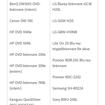
BenQ DW1655 DVD-
LG Bluray-brännare‐GCW
brännare (intern)
H20L
Canon DW‐100
LG GGW‐H20
HP DVD 1040e
LG GBW‐H10NB
HP DVD 1040i
Lite On 2X Blu‐ray
trippelbrännare för skiva
HP DVD-brännare 200e
Pioneer BDR-202 Blu-ray-
HP DVD-brännare 300e
brännare
(extern)
Pioneer BDC‐2202
HP DVD-brännare 740b
(intern)
Samsung SH‐B022A
Kanguru QuickSilver
Sony BWU‐200s
(NEC ND3550A)