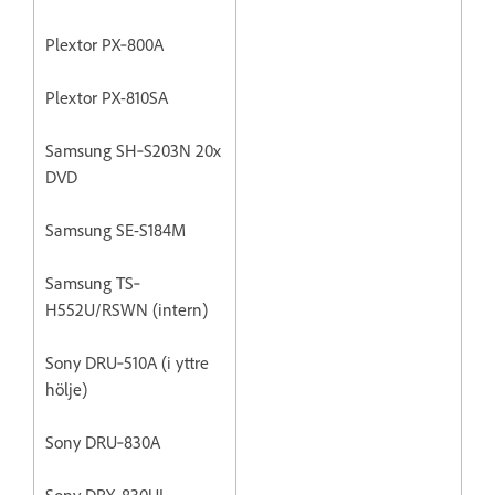
Plextor PX‐800A
Plextor PX-810SA
Samsung SH‐S203N 20x
DVD
Samsung SE-S184M
Samsung TS‐
H552U/RSWN (intern)
Sony DRU‐510A (i yttre
hölje)
Sony DRU‐830A
Sony DRX‐830UL‐