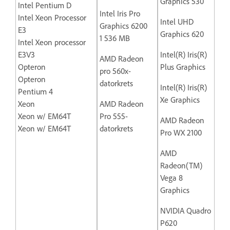
Graphics 530
Intel Pentium D
Intel Iris Pro
Intel Xeon Processor
Intel UHD
Graphics 6200
E3
Graphics 620
1 536 MB
Intel Xeon processor
E3V3
Intel(R) Iris(R)
AMD Radeon
Opteron
Plus Graphics
pro 560x-
Opteron
datorkrets
Intel(R) Iris(R)
Pentium 4
Xe Graphics
Xeon
AMD Radeon
Xeon w/ EM64T
Pro 555-
AMD Radeon
Xeon w/ EM64T
datorkrets
Pro WX 2100
AMD
Radeon(TM)
Vega 8
Graphics
NVIDIA Quadro
P620