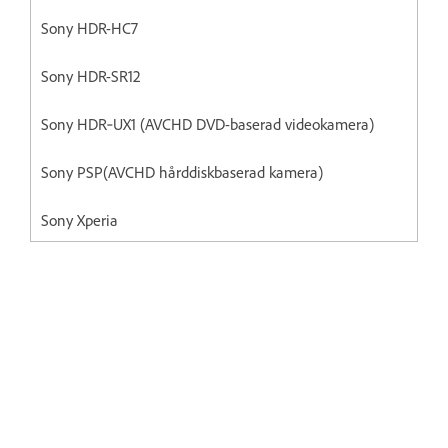
Sony HDR-HC7
Sony HDR-SR12
Sony HDR‐UX1 (AVCHD DVD-baserad videokamera)
Sony PSP(AVCHD hårddiskbaserad kamera)
Sony Xperia
Redigera och dela enkelt fantastiska
videor med Premiere Elements
Var kreativ med färg, effekter,