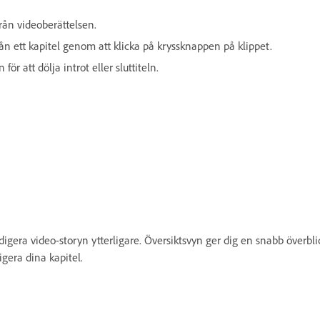
 från videoberättelsen.
från ett kapitel genom att klicka på kryssknappen på klippet.
för att dölja introt eller sluttiteln.
digera video-storyn ytterligare. Översiktsvyn ger dig en snabb överblic
igera dina kapitel.