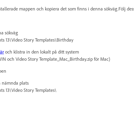
nstallerade mappen och kopiera det som finns i denna sökväg.Följ des
na sökväg
ts 13\Video Story Templates\Birthday
är
och klistra in den lokalt på ditt system
WIN och Video Story Template_Mac_Birthday.zip för Mac)
ppen
n nämnda plats
ts 13\Video Story Templates\