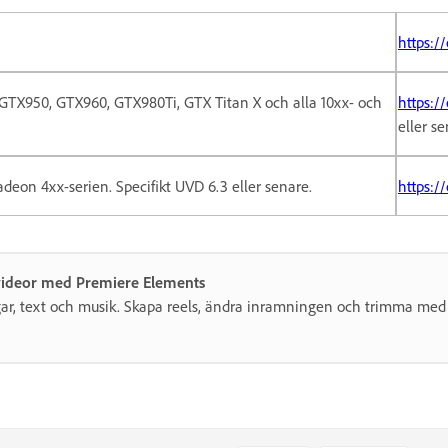
https:/
TX950, GTX960, GTX980Ti, GTX Titan X och alla 10xx- och
https:/
eller s
Radeon 4xx-serien. Specifikt UVD 6.3 eller senare.
https:/
a videor med Premiere Elements
ngar, text och musik. Skapa reels, ändra inramningen och trimma med