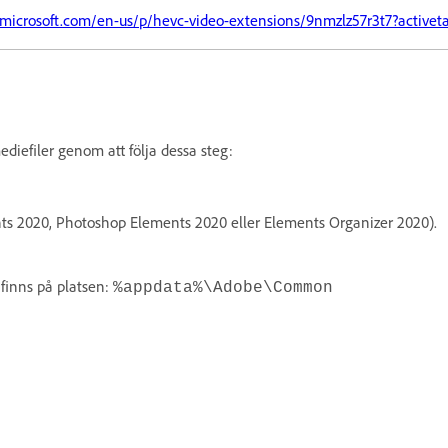
microsoft.com/en-us/p/hevc-video-extensions/9nmzlz57r3t7?activet
ediefiler genom att följa dessa steg:
ts 2020, Photoshop Elements 2020 eller Elements Organizer 2020).
finns på platsen:
%appdata%\Adobe\Common