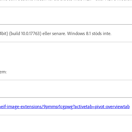
it) (build 10.0.17763) eller senare. Windows 8.1 stöds inte.
tem:
heif-image-extensions/9pmmsr1cgpwg?activetab=pivot:overviewtab