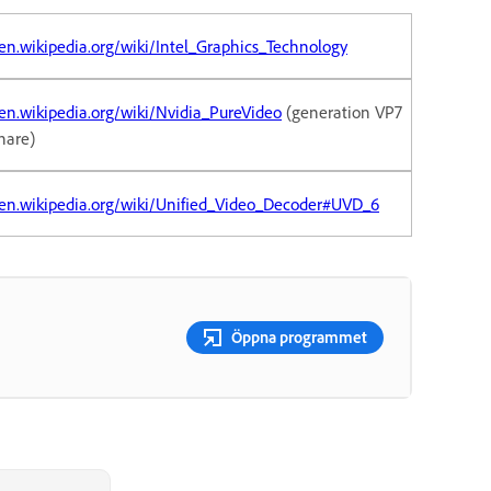
/en.wikipedia.org/wiki/Intel_Graphics_Technology
/en.wikipedia.org/wiki/Nvidia_PureVideo
(generation VP7
enare)
/en.wikipedia.org/wiki/Unified_Video_Decoder#UVD_6
Öppna programmet