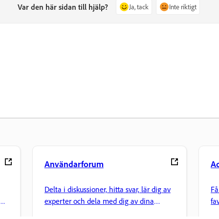
Var den här sidan till hjälp?
Ja, tack
Inte riktigt
Användarforum
Ad
Delta i diskussioner, hitta svar, lär dig av
Få
experter och dela med dig av dina
fa
kunskaper.
me