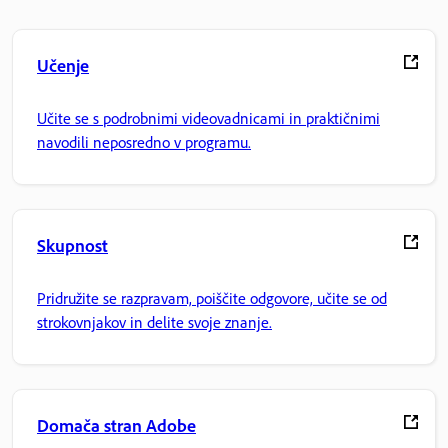
Učenje
Učite se s podrobnimi videovadnicami in praktičnimi
navodili neposredno v programu.
Skupnost
Pridružite se razpravam, poiščite odgovore, učite se od
strokovnjakov in delite svoje znanje.
Domača stran Adobe