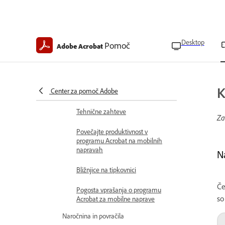
Opombe o sprostitvi programa
Acrobat za mobilne naprave
Začni
Desktop
Pomoč
Adobe Acrobat
Pregled programa Acrobat v
mobilni napravi
Nastavite Acrobat kot privzeti
K
Center za pomoč Adobe
program na mobilni napravi
Tehnične zahteve
Za
Povečajte produktivnost v
programu Acrobat na mobilnih
napravah
N
Bližnjice na tipkovnici
Če
Pogosta vprašanja o programu
so
Acrobat za mobilne naprave
Naročnina in povračila