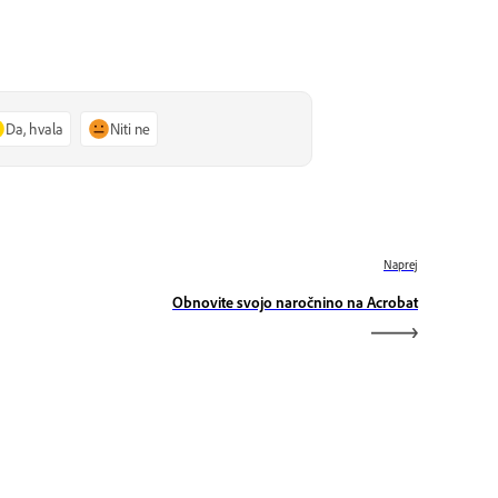
Da, hvala
Niti ne
Naprej
Obnovite svojo naročnino na Acrobat