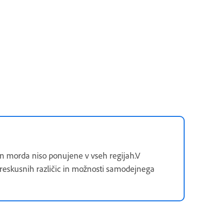
i in morda niso ponujene v vseh regijah.V
t preskusnih različic in možnosti samodejnega