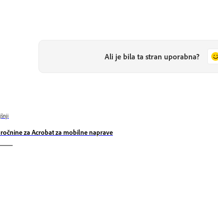
Ali je bila ta stran uporabna?
jšnji
ročnine za Acrobat za mobilne naprave