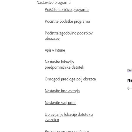
Nastavitve programa
Poiščite različico programa
Počistite podatke programa
Počistite zgodovino podatkov
obrazcev
Vpis v Intune
Nastavite lokacijo
predpomnilnika datotek
Pre
Omogoči predloge polj obrazca
Na
Nastavite ime avtorja
Nastavite svoj profil
Upravljanje lokacije datotek z
zvezdico
Prekini povezavo z računi v