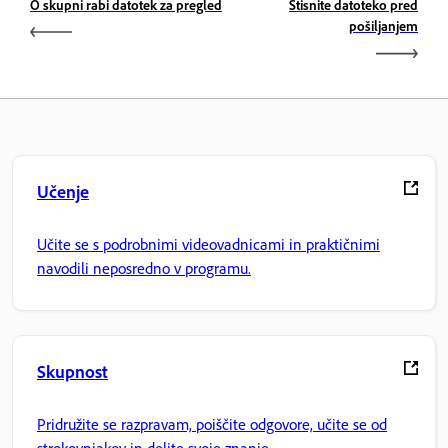
O skupni rabi datotek za pregled
Stisnite datoteko pred
pošiljanjem
Učenje
Učite se s podrobnimi videovadnicami in praktičnimi
navodili neposredno v programu.
Skupnost
Pridružite se razpravam, poiščite odgovore, učite se od
strokovnjakov in delite svoje znanje.