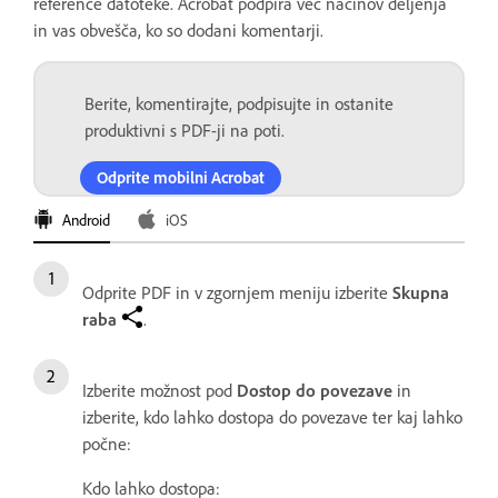
reference datoteke. Acrobat podpira več načinov deljenja
in vas obvešča, ko so dodani komentarji.
Berite, komentirajte, podpisujte in ostanite
produktivni s PDF-ji na poti.
Odprite mobilni Acrobat
Android
iOS
Odprite PDF in v zgornjem meniju izberite
Skupna
raba
.
Izberite možnost pod
Dostop do povezave
in
izberite, kdo lahko dostopa do povezave ter kaj lahko
počne:
Kdo lahko dostopa: