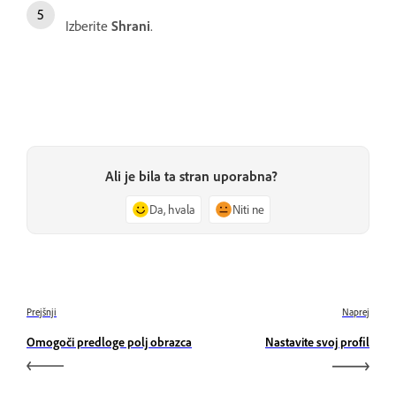
Izberite
Shrani
.
Ali je bila ta stran uporabna?
Da, hvala
Niti ne
Prejšnji
Naprej
Omogoči predloge polj obrazca
Nastavite svoj profil