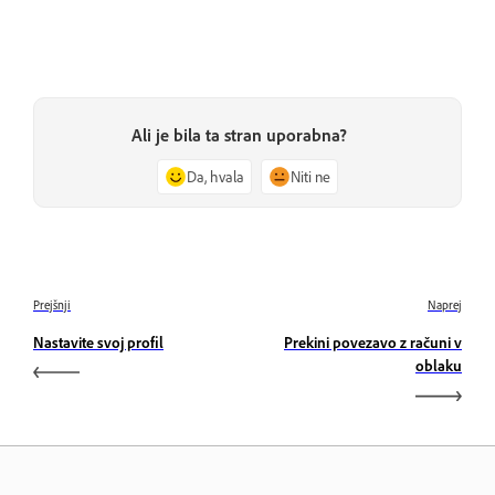
Ali je bila ta stran uporabna?
Da, hvala
Niti ne
Prejšnji
Naprej
Nastavite svoj profil
Prekini povezavo z računi v
oblaku