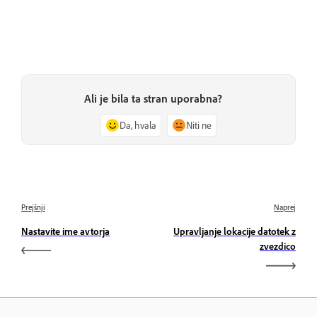
Ali je bila ta stran uporabna?
Da, hvala
Niti ne
Prejšnji
Naprej
Nastavite ime avtorja
Upravljanje lokacije datotek z
zvezdico