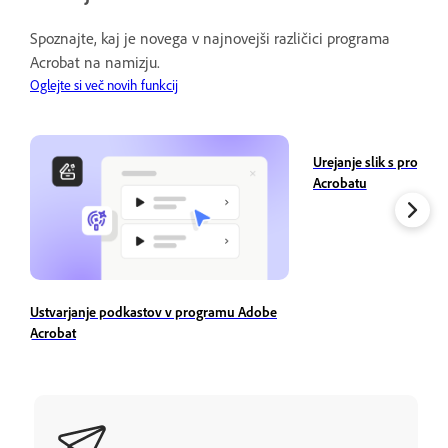
Spoznajte, kaj je novega v najnovejši različici programa
Acrobat na namizju.
Oglejte si več novih funkcij
Urejanje slik s progr
Acrobatu
Ustvarjanje podkastov v programu Adobe
Acrobat