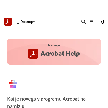
Desktop
Namizje
Acrobat Help
Kaj je novega v programu Acrobat na
namizju