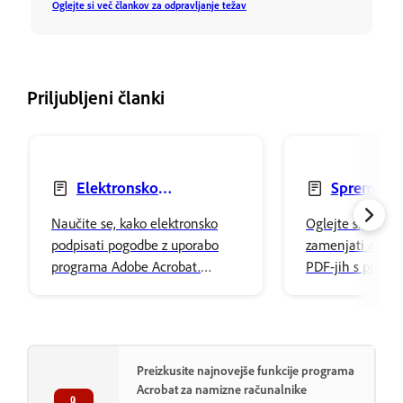
Oglejte si več člankov za odpravljanje težav
Priljubljeni članki
Elektronsko
Spreminjan
podpisovanje pogodb
zamenjevanje a
Naučite se, kako elektronsko
Oglejte si, kako 
besedila
podpisati pogodbe z uporabo
zamenjati ali izb
programa Adobe Acrobat.
PDF-jih s prog
Preprosto dodajte svoj podpis in
Acrobat. Prilagod
ga varno shranite v Adobejev
pisave in oblikuj
oblak za shranjevanje.
vsebino.
Preizkusite najnovejše funkcije programa
Acrobat za namizne računalnike