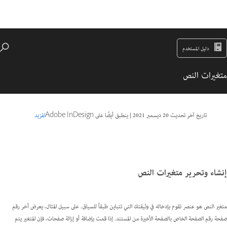
دليل المستخدم
متغيرات النص
تاريخ آخر تحديث
20 ديسمبر 2021
|
ينطبق أيضًا على Adobe InDesign
المزيد
إنشاء وتحرير متغيرات النص
متغير النص
هو عنصر تقوم بإدخاله في وثيقتك التي تتباين طبقاً للسياق. على سبيل المثال، يعرض أخر رقم
صفحة رقم الصفحة الخاص بالصفحة الأخيرة من المستند. إذا قمت بإضافة أو إزالة صفحات، فإن المتغير يتم