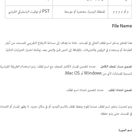
م أو م م م م
المنطقة الزمنية، مختصرة أو موسعة
PST أو توقيت الباسفيكي القياسي
File Name
هذا المتغير يدخل اسم الملف الحالي في المستند. عادة ما يضاف إلى مساحة الارتفاع التقريبي للمستند من أجل
الطباعة أو يستخدم في الرؤوس والتذييلات. بالإضافة إلى النص قبل والنص بعد، يمكنك اختيار الخيارات التالية.
تضمين مسار المجلد الكامل
حدده لتضمن المسار الكامل للمجلد مع اسم الملف. يتم استخدام الطريقة القياسية
لتسمية المسارات لأي من Windows أو Mac OS.
تضمين امتداد الملف
حدده لتضمين امتداد اسم الملف.
يتم تحديث متغير اسم الملف عندما تقوم بحفظ الملف بالاسم الجديد أو في مكان جديد. لا يظهر المسار أو الامتداد
في المستند حتى يتم حفظه.
اسم الصورة