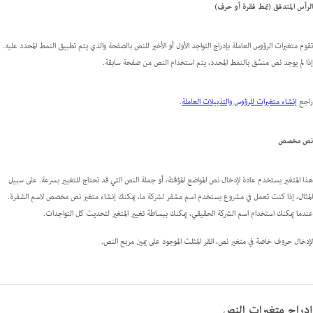
الرأس المتدفق (نمط فقرة أو حرف)
تقوم متغيرات الرؤوس العاملة بإدراج التواجد الأول أو الأخير للنص بالصفحة والذي يتم تطبيق النمط المحدد عليه.
إذا لم يوجد نص منسَّق بالنمط المحدد، يتم استخدام النص من صفحة سابقة.
راجع
إنشاء متغيرات للرؤوس والتذييلات العاملة
.
نص مخصص
هذا المتغير يستخدم عادة لإدخال نص المواضع المؤقتة، أو جملة النص التي قد تحتاج للتغيير بسرعة. على سبيل
المثال، إذا كنت تعمل في مشروع يستخدم اسم مشفر لشركة ما، يمكنك إنشاء متغير نص مخصص لاسم الشفرة.
عندما يمكنك استخدام اسم الشركة الحقيقي، يمكنك ببساطة تغيير المتغير لتحديث كل التواجدات.
لإدخال حروف خاصة في متغير نص، انقر المثلث الموجود على يمين مربع النص.
إدراج متغيرات النص