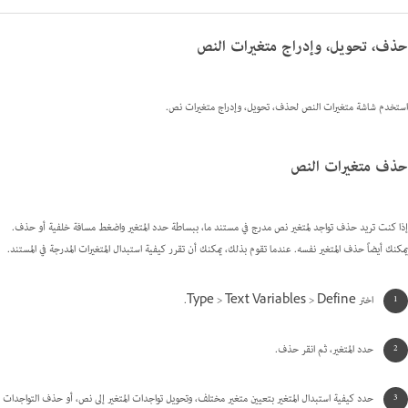
حذف، تحويل، وإدراج متغيرات النص
استخدم شاشة متغيرات النص لحذف، تحويل، وإدراج متغيرات نص.
حذف متغيرات النص
إذا كنت تريد حذف تواجد لمتغير نص مدرج في مستند ما، ببساطة حدد المتغير واضغط مسافة خلفية أو حذف.
يمكنك أيضاً حذف المتغير نفسه. عندما تقوم بذلك، يمكنك أن تقرر كيفية استبدال المتغيرات المدرجة في المستند.
اختر Type > Text Variables > Define.
حدد المتغير، ثم انقر حذف.
حدد كيفية استبدال المتغير بتعيين متغير مختلف، وتحويل تواجدات المتغير إلى نص، أو حذف التواجدات