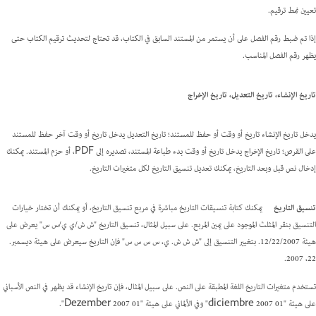
تعيين نمط ترقيم.
إذا تم ضبط رقم الفصل على أن يستمر من المستند السابق في الكتاب، قد تحتاج لتحديث ترقيم الكتاب حتى
يظهر رقم الفصل المناسب.
تاريخ الإنشاء، تاريخ التعديل، تاريخ الإخراج
يدخل تاريخ الإنشاء تاريخ أو وقت أو حفظ للمستند؛ تاريخ التعديل يدخل تاريخ أو وقت آخر حفظ للمستند
على القرص؛ تاريخ الإخراج يدخل تاريخ أو وقت بدء طباعة المستند، تصديره إلى PDF، أو حزم المستند. يمكنك
إدخال نص قبل وبعد التاريخ، يمكنك تعديل تنسيق التاريخ لكل متغيرات التاريخ.
تنسيق التاريخ
يمكنك كتابة تنسيقات التاريخ مباشرة في مربع تنسيق التاريخ، أو يمكنك أن تختار خيارات
التنسيق بنقر المثلث الموجود على يمين المربع. على سبيل المثال، تنسيق التاريخ "ش ش/ي ي/س س" يعرض على
هيئة 12/22/2007. بتغيير التنسيق إلى "ش ش ش. ي، س س س س" فإن التاريخ سيعرض على هيئة ديسمبر.
22، 2007.
تستخدم متغيرات التاريخ اللغة المطبقة على النص. على سبيل المثال، فإن تاريخ الإنشاء قد يظهر في النص الأسباني
على هيئة "01 diciembre 2007" وفي الألماني على هيئة "01 Dezember 2007".