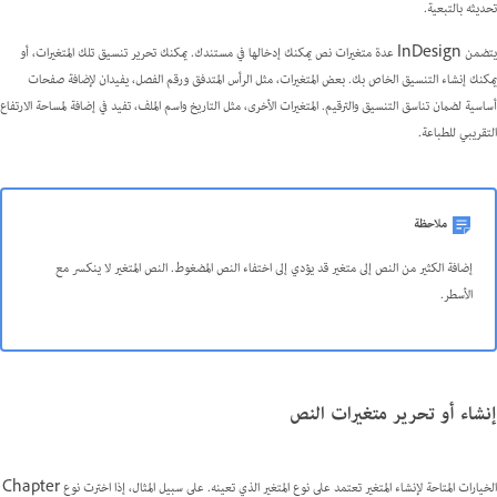
تحديثه بالتبعية.
يتضمن InDesign عدة متغيرات نص يمكنك إدخالها في مستندك. يمكنك تحرير تنسيق تلك المتغيرات، أو
يمكنك إنشاء التنسيق الخاص بك. بعض المتغيرات، مثل الرأس المتدفق ورقم الفصل، يفيدان لإضافة صفحات
أساسية لضمان تناسق التنسيق والترقيم. المتغيرات الأخرى، مثل التاريخ واسم الملف، تفيد في إضافة لمساحة الارتفاع
التقريبي للطباعة.
ملاحظة
إضافة الكثير من النص إلى متغير قد يؤدي إلى اختفاء النص المضغوط. النص المتغير لا ينكسر مع
الأسطر.
إنشاء أو تحرير متغيرات النص
الخيارات المتاحة لإنشاء المتغير تعتمد على نوع المتغير الذي تعينه. على سبيل المثال، إذا اخترت نوع Chapter