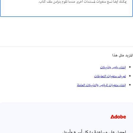
يمكنك أيضاً نسخ متغيرات لمستندات أخرى عندما تقوم بتزامن ملف كتاب.
المزيد مثل هذا
إنشاء رؤوس وتذييلات
تعريف متغيرات التعليقات
إنشاء متغيرات للرؤوس والتذييلات العاملة
احصل على مساعدة بشكل أسرع وأسهل