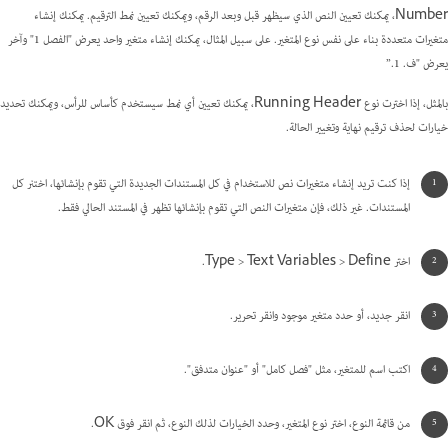
Number، يمكنك تعيين النص الذي سيظهر قبل وبعد الرقم، ويمكنك تعيين نمط الترقيم. يمكنك إنشاء
متغيرات متعددة بناء على نفس نوع المتغير. على سبيل المثال، يمكنك إنشاء متغير واحد يعرض "الفصل 1" وآخر
يعرض "ف. 1.”
بالمثل، إذا اخترت نوع Running Header، يمكنك تعيين أي نمط سيستخدم كأساس للرأس، ويمكنك تحديد
خيارات لحذف ترقيم نهاية وتغيير الحالة.
إذا كنت تريد إنشاء متغيرات نص للاستخدام في كل المستندات الجديدة التي تقوم بإنشائها، اختنر كل
المستندات. غير ذلك، فإن متغيرات النص التي تقوم بإنشائها تظهر في المستند الحالي فقط.
اختر Type > Text Variables > Define.
انقر جديد، أو حدد متغير موجود وانقر تحرير.
اكتب اسم للمتغير، مثل "فصل كامل" أو "عنوان متدفق".
من قائمة النوع، اختر نوع المتغير، وحدد الخيارات لذلك النوع، ثم انقر فوق OK.