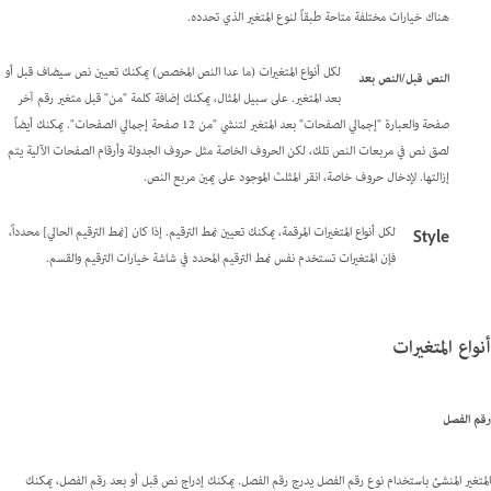
هناك خيارات مختلفة متاحة طبقاً لنوع المتغير الذي تحدده.
لكل أنواع المتغيرات (ما عدا النص المخصص) يمكنك تعيين نص سيضاف قبل أو
النص قبل/النص بعد
بعد المتغير. على سبيل المثال، يمكنك إضافة كلمة "من" قبل متغير رقم آخر
صفحة والعبارة "إجمالي الصفحات" بعد المتغير لتنشي "من 12 صفحة إجمالي الصفحات". يمكنك أيضاً
لصق نص في مربعات النص تلك، لكن الحروف الخاصة مثل حروف الجدولة وأرقام الصفحات الآلية يتم
إزالتها. لإدخال حروف خاصة، انقر المثلث الموجود على يمين مربع النص.
لكل أنواع المتغيرات المرقمة، يمكنك تعيين نمط الترقيم. إذا كان [نمط الترقيم الحالي] محدداً،
Style
فإن المتغيرات تستخدم نفس نمط الترقيم المحدد في شاشة خيارات الترقيم والقسم.
أنواع المتغيرات
رقم الفصل
المتغير المنشئ باستخدام نوع رقم الفصل يدرج رقم الفصل. يمكنك إدراج نص قبل أو بعد رقم الفصل، يمكنك