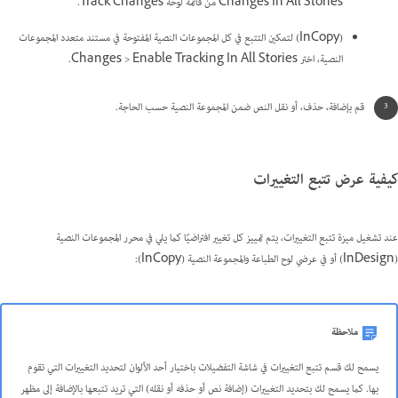
Changes In All Stories من قائمة لوحة Track Changes.
(InCopy) لتمكين التتبع في كل المجموعات النصية المفتوحة في مستند متعدد المجموعات
النصية، اختر Changes > Enable Tracking In All Stories.
قم بإضافة، حذف، أو نقل النص ضمن المجموعة النصية حسب الحاجة.
كيفية عرض تتبع التغييرات
عند تشغيل ميزة تتبع التغييرات، يتم تمييز كل تغيير افتراضيًا كما يلي في محرر المجموعات النصية
(InDesign) أو في عرضي لوح الطباعة والمجموعة النصية (InCopy):
ملاحظة
يسمح لك قسم تتبع التغييرات في شاشة التفضيلات باختيار أحد الألوان لتحديد التغييرات التي تقوم
بها. كما يسمح لك بتحديد التغييرات (إضافة نص أو حذفه أو نقله) التي تريد تتبعها بالإضافة إلى مظهر