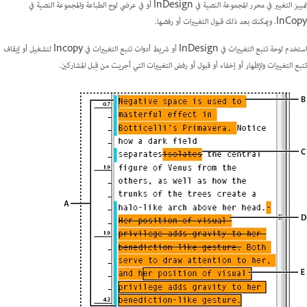
تمييز التغيير في محرر المجموعة النصية في InDesign أو في عرضي لوح الطباعة والمجموعة النصية في
InCopy. ويمكنك بعد ذلك قبول التغييرات أو رفضها.
استخدم لوحة تتبع التغييرات في InDesign أو شريط أدوات تتبع التغييرات في Incopy لتشغيل أو إيقاف
تتبع التغييرات ولإظهار أو إخفاء أو قبول أو رفض التغييرات التي أجريت من قِبل المشاركين.