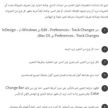
تتيح لك إعدادات التفضيلات قبول العديد من خيارات التتبع. يمكنك اختيار لون لتعريف تغييراتك وحدد أي
التغييرات تريد أن يتم تتبعها: الإضافة، الحذف، أو نقل النص. يمكنك أيضاً ضبط مظهر كل توع من التغييرات
المتتبعة، ويمكنك تعريف التغييرات بشرائط تغيير ملونة في الهوامش.
اختر Edit > Preferences > Track Changes (في Windows) أو InDesign >
Preferences > Track Changes (في Mac OS).
حدد كل نوع من التغيير تريد تتبعه.
لكل نوع من التغيير، قم بتعيين لون النص، لون الخلفية، وطريقة التعليم.
حدد منع مضاعفة ألوان المستخدم لضمان تعيين ألوان مختلفة لجميع المستخدمين.
لإظهار شرائط التغيير، قم بالتأشير على خيار أشرطة التغيير. اختر لون من قائمة Change Bar
Color، وقم بتعيين إذا ما كنت تريد أن تظهر شرائط التغيير في الهامش الأيمن أو الأيسر.
حدد تضمين نص محذوف عند التدقيق إذا كنت تريد تدقيق النص إملائياًَ المعلم بأنه محذوف.