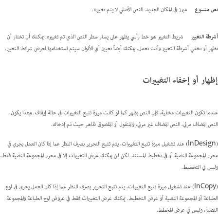
نص منسوخ
مبرز في المكان الجديد. النص الأصلي لا يتم تغييره.
أشرطة التغيير
شريط التغيير هو خط رأسي يظهر على يسار سطر النص الذي تم تغييره. يمكنك أن تختار أن
تظهر أو تخفي أشرطة التغيير وأنت تعمل. يمكنك أيضاً تعيين أي الألوان سيتم استخدامها لعرض شرائط التغيير.
إظهار أو إخفاء التغييرات
عندما تكون التغييرات مخفية، فإن النص يظهر كما لو كانت ميزة تتبع التغييرات في حالة إيقاف. وهذا يكون،
النص المضاف مرئي، النص المضاف غير مرئي، والمنقول أو الملصوق ظاهر حيث تم إدخاله.
(InDesign) عند تشغيل ميزة تتبع التغييرات، يتم تتبع التحرير بصرف النظر عما إذا كان العمل يجري في
محرر المجموعة النصية أو في تخطيط المستند. لكن لن يمكنك عرض التغييرات إلا في محرر المجموعة النصية فقط،
وليس في التخطيط.
(InCopy) عند تشغيل ميزة تتبع التغييرات، يتم تتبع التحرير بصرف النظر عما إذا كان العمل يجري في لوح
الطباعة أو المجموعة النصية أو عرض التخطيط. يمكنك عرض التغييرات فقط في عروض لوح الطباعة والمجموعة
النصية، وليس في عرض المخطط.