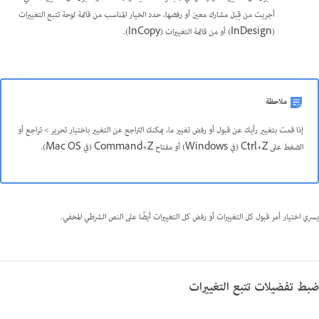
أجريت من قِبل مشارك معين أو رفضها، حدد الخيار المناسب من قائمة لوحة تتبع التغييرات
(InDesign) أو من قائمة التغييرات (InCopy).
ملاحظة
إذا قمت بتغيير رأيك عن قبول أو رفض تغيير ما، يمكنك التراجع عن التغيير باختيار تحرير > تراجع أو
الضغط على Ctrl+Z (في Windows) أو مفتاح Command+Z (في Mac OS).
يسري اختيار أمر قبول كل التغييرات أو رفض كل التغييرات أيضًا على النص الشرطي المخفي.
ضبط تفضيلات تتبع التغييرات