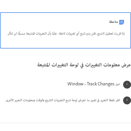
ملاحظة
إذا قررت تعطيل التتبع، فلن يتم تتبع أي تغييرات لاحقة. علمًا بأن التغييرات المتتبعة مسبقًا لن تتأثر.
عرض معلومات التغييرات في لوحة التغييرات المتتبعة
اختر Window > Track Changes.
انقر نقطة التغيير في تغيير ما. تعرض لوحة تتبع التغييرات التاريخ والوقت ومعلومات التغيير الأخرى.