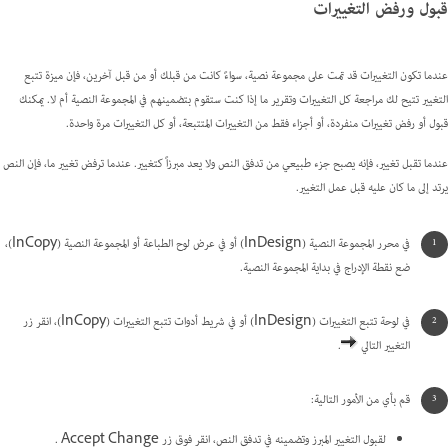
قبول ورفض التغييرات
عندما تكون التغييرات قد تمت على مجموعة نصية، سواءً كانت من قبلك أو من قبل آخرين، فإن ميزة تتبع
التغيير تتيح لك مراجعة كل التغييرات وتقرير ما إذا كنت ستقوم بتضمينهم في المجموعة النصية أم لا. يمكنك
قبول أو رفض تغييرات منفردة، أو أجزاء فقط من التغييرات المتتبعة، أو كل التغييرات مرة واحدة.
عندما تقبل تغيير، فإنه يصبح جزء طبيعي من تدفق النص ولا يعد مبرزاً كتغيير. عندما ترفض تغيير ما، فإن النص
يرتد إلى ما كان عليه قبل عمل التغيير.
في محرر المجموعة النصية (InDesign) أو في عرض لوح الطباعة أو المجموعة النصية (InCopy)،
ضع نقطة الإدراج في بداية المجموعة النصية.
في لوحة تتبع التغييرات (InDesign) أو في شريط أدوات تتبع التغييرات (InCopy)، انقر زر
التغيير التالي
.
قم بأي من الأمور التالية:
لقبول التغيير المبرز وتضمينه في تدفق النص، انقر فوق زر Accept Change .