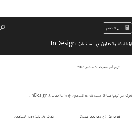
دليل المستخدم
المشاركة والتعاون في مستندات InDesign
تاريخ آخر تحديث
26 سبتمبر 2024
تعرف على كيفية مشاركة مستنداتك مع المساهمين وإدارة الملاحظات في InDesign.
تعرف على آدم، وهو يعمل مصممًا
تعرف على تانيا، إحدى المساهمين