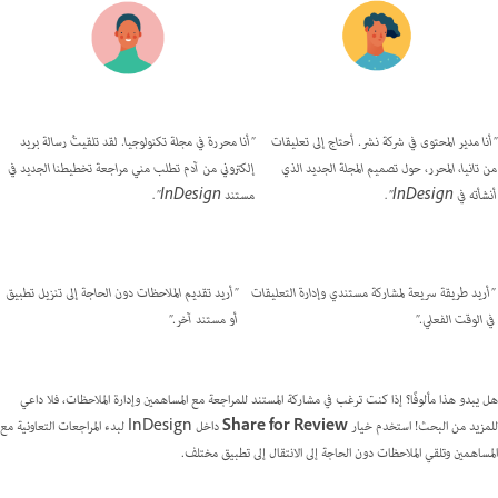
"أنا مدير المحتوى في شركة نشر. أحتاج إلى تعليقات
"أنا محررة في مجلة تكنولوجيا. لقد تلقيتُ رسالة بريد
من تانيا، المحرر، حول تصميم المجلة الجديد الذي
إلكتروني من آدم تطلب مني مراجعة تخطيطنا الجديد في
أنشأته في InDesign".
مستند InDesign".
"أريد طريقة سريعة لمشاركة مستندي وإدارة التعليقات
"أريد تقديم الملاحظات دون الحاجة إلى تنزيل تطبيق
في الوقت الفعلي."
أو مستند آخر."
هل يبدو هذا مألوفًا؟ إذا كنت ترغب في مشاركة المستند للمراجعة مع المساهمين وإدارة الملاحظات، فلا داعي
للمزيد من البحث! استخدم خيار
Share for Review
داخل InDesign لبدء المراجعات التعاونية مع
المساهمين وتلقي الملاحظات دون الحاجة إلى الانتقال إلى تطبيق مختلف.