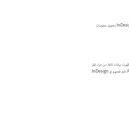
يستطيع InDesign تحويل ملفات مستندات وقوالب من Adobe PageMaker 6.0 وما بعده. يمكنك فتح ملف QuarkXPress، يقوم InDesign بتحويل معلومات
 إذا ظهرت بيانات تالفة من جراء نقل