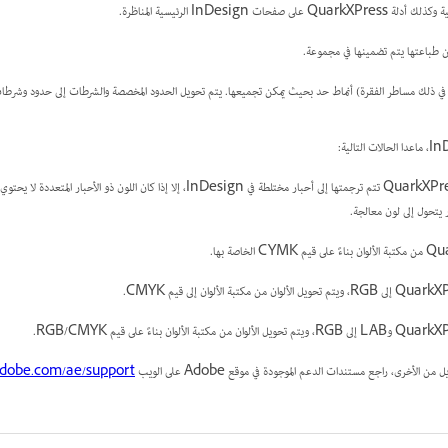
InDesign الرئيسية المناظرة.
كن طباعتها يتم تضمينها في مجموعة.
ي ذلك مساطر الفقرة) أنماط حد بحيث يمكن تجميعها. يتم تحويل الحدود المخصصة والشرطات إلى حدود وشرطات مخصصة
الألوان ذات الأحبار المتعددة من QuarkXPress تتم ترجمتها إلى أحبار مختلطة في InDesign، إلا إذا كا
ر يتحول إلى لون معالجة.
خرى، راجع مستندات الدعم الموجودة في موقع Adobe على الويب
obe.com/ae/support