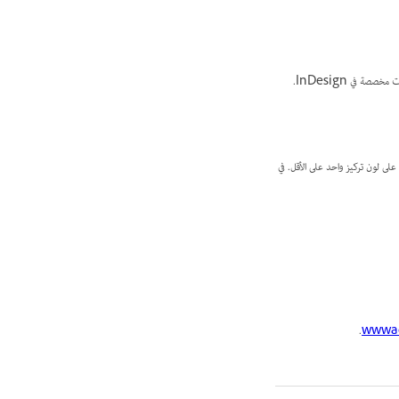
 في InDesign.
ن اللون ذو الأحبار المتعددة لا يحتوي على لون تركيز واحد على الأقل. في
.
wwwad