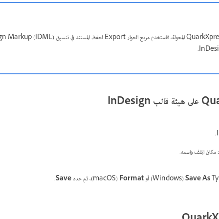
مكان الملف واسمه.
Windo) أو
Save As
Format
‏ (macOS)، ثم حدد
Save
.