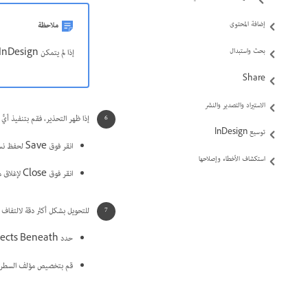
ملاحظة
إضافة المحتوى
بحث واستبدال
إذا لم يتمكن InDesign من تحويل ملف أو جزء معين من ملف، فإنه يعرض تحذير يصف سبب عدم التحويل ونتيجة التحويل.
Share
الاستيراد والتصدير والنشر
إذا ظهر التحذير، فقم بتنفيذ أيٍّ 
توسيع InDesign
انقر فوق Save لحفظ نسخة من التحذيرات على هيئة ملف نص، ثم قم بفتح الملف في InDesign.
استكشاف الأخطاء وإصلاحها
انقر فوق Close لإغلاق مربع الحوار وفتح الملف في InDesign.
للتحويل بشكل أكثر دقة لالتفاف النص المطبق في QuarkXPress، 
حدد Text Wrap Only Affects Objects Beneath في مساحة Composition من مربع الحوار Preferences.
قم بتخصيص مؤلف السطر المنفرد من Adobe في قائمة اللوحة ph