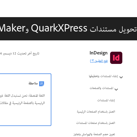
تحويل مستندات QuarkXPress وPageMaker
دليل مستخدم InDesign
InDesign
تاريخ آخر تحديث
12 ديسمبر 2024
فتح التطبيق
التعرّف على InDesign
إنشاء المستندات وتخطيطها
ملاحظة
المستندات والصفحات
إنشاء المستندات
الرئيسية بالصفحة الرئيسية في مقالات الم
العمل باستخدام الصفحات الرئيسية
العمل باستخدام صفحات المستندات
تعيين حجم الصفحة والهوامش وتجاوز