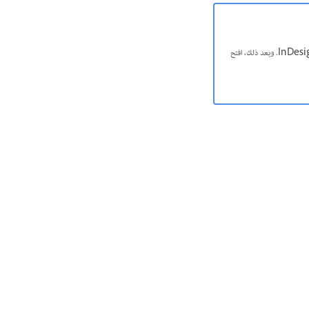
إذا واجهت مشاكل مع مستندات QuarkXpress المحولة، فاستخدم مربع الحوار Export لحفظ المستند في تنسيق InDesign Markup (IDML). وبعد ذلك، افتح