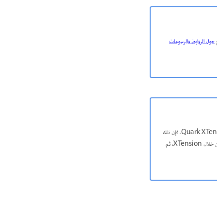
حول الروابط والرسومات
لا يدعم InDesign أيًّا من OLE أو Quark XTensions. وبالتالي، عندما تقوم بفتح الملفات التي تحتوي على رسومات OLE أو Quark XTensions، فإن تلك
الرسوم لن تظهر في مستند InDesign. إذا لم يتحول مستند QuarkXPress الخاص بك، تحقق من الأصل وقم بإزالة أي كائنات تم إنشاؤها من خلال XTension، ثم