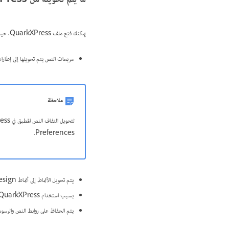
ما يتم تحويله من QuarkXPress
يمكنك فتح ملف QuarkXPress، حيث يقوم InDesign بتحويل معلومات الملف الأصلي إلى معلومات InDesign أصلية:
مربعات النص يتم تحويلها إلى إطارات نص gn
ملاحظة
Preferences.
يتم تحويل الأنماط إلى أنماط InDesign.
بسبب استخدام QuarkXPress لملفات تخصيص لون مختلفة، يتم تجاهلها في InDesign.
يتم الحفاظ على روابط النص والرسومات في