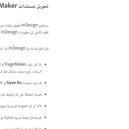
تحويل مستندات PageMaker
الملف الأصلي إلى معلومات InDesign أصلية. يتم حفظ ملفات InDesign بامتداد اسم ملف .indd.
قبل فتح المستند في InDesign، قد ترغب في عمل ما يلي:
إذا ك
البيانات. لمنع حدوث مشاكل نقل البيانات، انس
قد تريد استخدام
Save As
في PageMaker لمسح البيانات المخفية غير الضرورية.
لضمان الحفاظ على كل الروابط، قم بنسخ 
تأكد أن كل الخطوط الضرورية متوفرة في sign
قم بإصلاح روابط الرسوم المفكوكة في نشرة aker