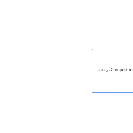
لتحويل التفاف النص المطبق في QuarkXPress بشكل سليم، قم بتحديد Text Wrap Only Affects Text Beneath في منطقة Composition من شاشة