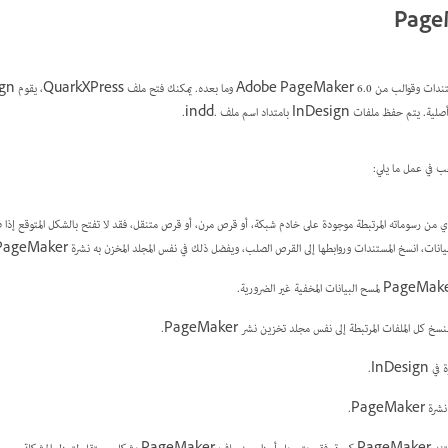
ان ملف PageMaker أو أي من رسوماته المرتبطة موجودة على خادم شبكة، أو قرص مرن، أو قرص متنقل، فقد لا تفتح بالشكل المتوقع
خ المستندات وروابطها إلى القرص الصلب، ويفضل ذلك في نفس المجلد المخزن به نشرة PageMaker، قبل فتحهم في InDesign.
كل الملفات المرتبطة إلى نفس مجلد تخزين نشر PageMaker.
InDe.
PageM.