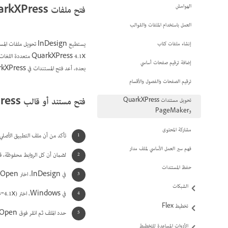
الهوامش
فتح ملفات QuarkXPress في InDesign
العمل باستخدام الملفات والقوالب
إنشاء ملفات كتاب
إضافة ترقيم صفحات أساسي
بعده، أعد فتح المستندات في QuarkXPress وقم بحفظها بتنسيق 4.0).
ترقيم الصفحات والفصول والأقسام
فتح مستند أو قالب QuarkXPress
تحويل مستندات QuarkXPress
وPageMaker
مشاركة المحتوى
تأكد من أن ملف التطبيق الأصلي
فهم سير العمل الأساسي لملف مدار
لضمان أن كل الروابط محفوظة، قم بنس
حفظ المستندات
في InDesign، اختر File > Open.
الشبكات
في Windows، اختر QuarkXPress (3.3‑4.1x)، أو QuarkXPress Passport (4.1x) من قائمة نوع الملف.
تخطيط Flex
حدد الملف ثم انقر فوق Open.
الأدوات المساعدة للتخطيط‬