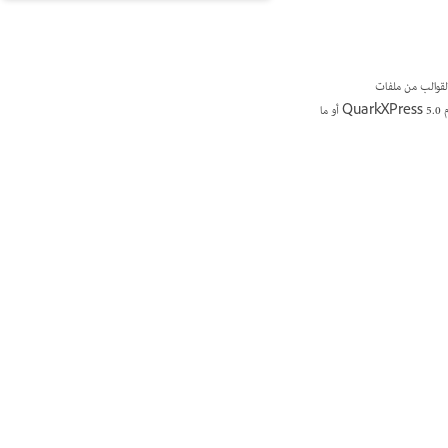
أيضًا InDesign تحويل ملفات المستندات والقوالب من ملفات
QuarkXPress 4.1x متعددة اللغات بحيث لا تحتاج لحفظ هذه الملفات على هيئة لغة واحدة أولاً بعد الآن. (لتحويل مستندات تم إنشاؤها باستخدام QuarkXPress 5.0 أو ما