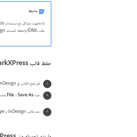
ملاحظة
ملف IDML واحفظه كمستند InDesign.
حفظ قالب QuarkXPress على هيئة قالب InDesign
قم بفتح القالب في InDesign.
حدد
Save As
>
File
وحدد 
حدد قالب InDesign لـ
Type‏ (ws