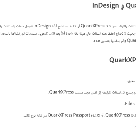
يستطيع InDesign تحويل ملفات المستندات والقوالب من QuarkXPress 3.3 أو 4.1x. يستطيع 
 مغلق.
خ كل الملفات المرتبطة إلى نفس مجلد مستند QuarkXPress.