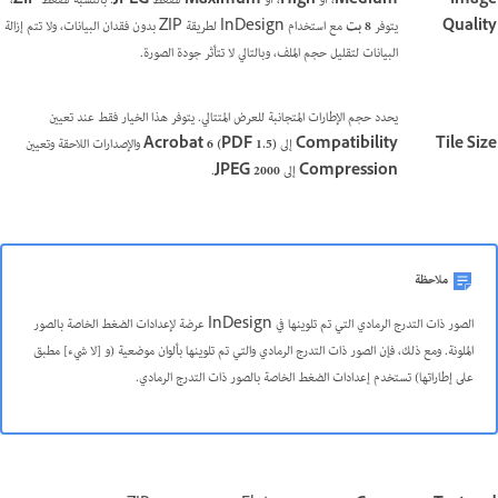
Image
Medium
، أو
High
، أو
Maximum
لضغط
JPEG
. بالنسبة لضغط
ZIP
،
Quality
يتوفر
8 بت
مع استخدام InDesign لطريقة ZIP بدون فقدان البيانات، ولا تتم إزالة
البيانات لتقليل حجم الملف، وبالتالي لا تتأثر جودة الصورة.
يحدد حجم الإطارات المتجانبة للعرض المتتالي. يتوفر هذا الخيار فقط عند تعيين
Tile Size
Compatibility
إلى
Acrobat 6 (PDF 1.5)
والإصدارات اللاحقة وتعيين
Compression
إلى
JPEG 2000
.
ملاحظة
الصور ذات التدرج الرمادي التي تم تلوينها في InDesign عرضة لإعدادات الضغط الخاصة بالصور
الملونة. ومع ذلك، فإن الصور ذات التدرج الرمادي والتي تم تلوينها بألوان موضعية (و [لا شيء] مطبق
على إطاراتها) تستخدم إعدادات الضغط الخاصة بالصور ذات التدرج الرمادي.