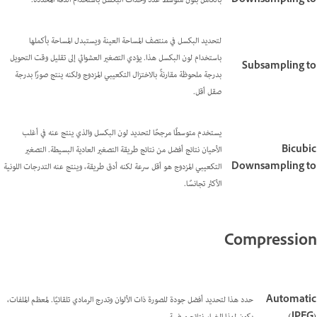
Downsampling to
بالكامل بلون متوسط عدد وحدات البكسل باستخدام الدقة المحددة.
لتحديد البكسل في منتصف المساحة العينة ويستبدل المساحة بأكملها
باستخدام لون البكسل هذا. يؤدي التصغير العشوائي إلى تقليل وقت التحويل
Subsampling to
بدرجة ملحوظة مقارنةً بالاختزال التكعيبي المزدوج ولكنه ينتج صورًا بدرجة
صقل أقل.
يستخدم متوسطًا مرجحًا لتحديد لون البكسل والذي ينتج عنه في أغلب
Bicubic
الأحيان نتائج أفضل من نتائج طريقة التصغير العادية البسيطة. التصغير
Downsampling to
التكعيبي المزدوج هو أقل سرعة لكنه أدق طريقة، وينتج عنه التدرجات اللونية
الأكثر تجانسًا.
Compression
Automatic
حدد هذا لتحديد أفضل جودة للصورة ذات الألوان وتدرج الرمادي تلقائيًا. لمعظم الملفات،