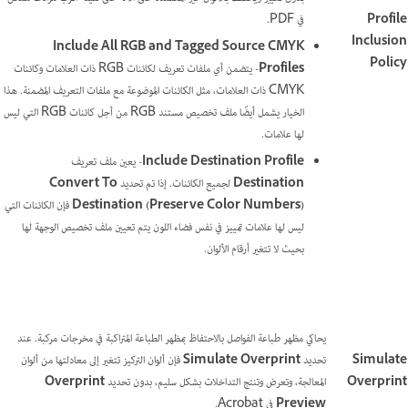
Profile
في PDF.
Inclusion
Include All RGB and Tagged Source CMYK
Policy
Profiles
- يتضمن أي ملفات تعريف لكائنات RGB ذات العلامات وكائنات
CMYK ذات العلامات، مثل الكائنات الموضوعة مع ملفات التعريف المضمنة. هذا
الخيار يشمل أيضًا ملف تخصيص مستند RGB من أجل كائنات RGB التي ليس
لها علامات.
Include Destination Profile
- يعين ملف تعريف
Destination
لجميع الكائنات. إذا تم تحديد
Convert To
Destination (Preserve Color Numbers)
فإن الكائنات التي
ليس لها علامات تمييز في نفس فضاء اللون يتم تعيين ملف تخصيص الوجهة لها
بحيث لا تتغير أرقام الألوان.
يحاكي مظهر طباعة الفواصل بالاحتفاظ بمظهر الطباعة المتراكبة في مخرجات مركبة. عند
Simulate
تحديد
Simulate Overprint
فإن ألوان التركيز تتغير إلى معادلتها من ألوان
Overprint
المعالجة، وتعرض وتنتج التداخلات بشكل سليم، بدون تحديد
Overprint
Preview
في Acrobat.