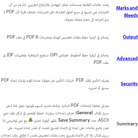
يحدد علامات الطابعة ومساحات تجاوز الهوامش والارتفاع التقريبي. بالرغم من أن
Marks and
الخيارات هي نفسها في مربع الحوار الطباعة، فإن الحسابات تختلف قليلاً لأن PDF لا
Bleeds
يتم إخراجه إلى حجم صفحة معروف.
Output
يتحكم في كيفية حفظ ملفات تخصيص الهدف ومخرجات PDF/X في ملف PDF.
يتحكم في كيفية حفظ الخطوط، خصائص OPI، تسطيح الشفافية، وتعليمات JDF في
Advanced
ملف PDF.
يضيف التأمين لملف PDF. خيارات التأمين غير متوفرة عندما تقوم بإنشاء إعداد PDF
Security
مسبق أو تحريره.
يعرض ملخصًا لإعدادات PDF الحالية. يمكنك تحديد السهم الموجود بجوار فئة (على
سبيل المثال،
General
) لعرض إعدادات منفردة. لحفظ الملخص في شكل ملف نصي
ASCII، حدد
Save Summary
. تظهر أيقونة تحذير
مع نص توضيحي إذا
Summary
تعذر وضع علامات على إعداد في الإعداد المسبق المحدد أو تعذر إعادة تعيينه. على
سبيل المثال، إذا كان الأعداد المسبق يحدد ملفات تخصيص مصدر لا تطابق ملف إعدادات