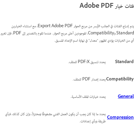
فئات خيار Adobe PDF
يتم إدراج الفئات في الجانب الأيسر من مربع الحوار Export Adobe PDF، مع استثناء الخيارين
Standard وCompatibility، الموجودين أعلى مربع الحوار. عندما تقوم بالتصدير إلى PDF، فإن تغيير
أي من الخيارات يؤدي لظهور "معدل" في نهاية اسم الإعداد المسبق.
Standard
يحدد تنسيق PDF/X للملف.
Compatibility
يحدد إصدار PDF للملف.
General
يحدد خيارات الملف الأساسية.
يحدد ما إذا كان يجب أن يكون العمل الفني مضغوطًا ومختزلاً، وإن كان كذلك، فبأي
Compression
طريقة وبأي إعدادات.