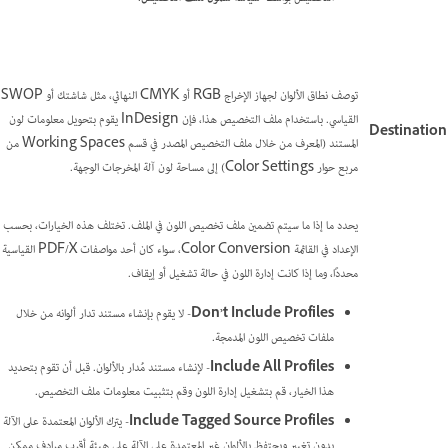
توصف نطاق الألوان لجهاز الإخراج RGB أو CMYK النهائي، مثل شاشتك أو SWOP
القياسي. باستخدام ملف التخصيص هذا، فإن InDesign يقوم بتحويل معلومات لون
Destination
المستند (المعرف من خلال ملف التخصيص المصدر في قسم Working Spaces من
مربع حوار Color Settings) إلى مساحة لون آلة المخرجات الوجهة.
يحدد ما إذا ما سيتم تضمين ملف تخصيص اللون في الملف. تختلف هذه الخيارات، بحسب
الإعداد في القائمة Color Conversion، سواء كان أحد مواصفات PDF/X القياسية
محددًا، وما إذا كانت إدارة اللون في حالة تشغيل أو إيقاف.
Don’t Include Profiles
- لا يقوم بإنشاء مستند تدار ألوانه من خلال
ملفات تخصيص اللون المدمجة.
Include All Profiles
- لإنشاء مستند مُدار بالألوان. قبل أن تقوم بتحديد
هذا الخيار، قم بتشغيل إدارة اللون وقم بتثبيت معلومات ملف التخصيص.
Include Tagged Source Profiles
- يترك الألوان المعتمدة على الآلة
بدون تغيير ويحتفظ بالألوان غير المعتمدة على الآلة على هيئة أقرب مرادف ممكن