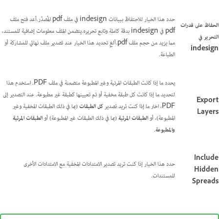
حدد هذا الخيار للاحتفاظ ببيانات indesign في ملف pdf المُصدَّر.أعد فتح ملف
الحفاظ على قدرات
pdf في indesign بدقة كاملة وتابع تحريره.يتضمن الملف معلومات إضافية للمستند،
التحرير في
مما يزيد من حجم ملف pdf.ألغِ تحديد هذا الخيار عند تصدير ملف نهائي للمشاركة أو
indesign
الطباعة.
يحدد ما إذا كانت الطبقات المرئية وغير المطبوعة متضمنة في ملف PDF. استخدم هذا
لتحديد ما إذا كانت كل طبقة مخفية أو تم تعيينها كطبقة غير مطبوعة. عند التصدير إلى
Export
PDF، اختر ما إذا كنت تريد تصدير
كل الطبقات
(بما في ذلك الطبقات المخفية وغير
Layers
المطبوعة)، أو
الطبقات المرئية
(بما في ذلك الطبقات غير المطبوعة) أو
الطبقات المرئية
والمطبوعة
.
Include
حدد هذا الخيار إذا كنت تريد تصدير الامتدادات المخفية مع الامتدادات الأخرى
Hidden
للمستندات.
Spreads