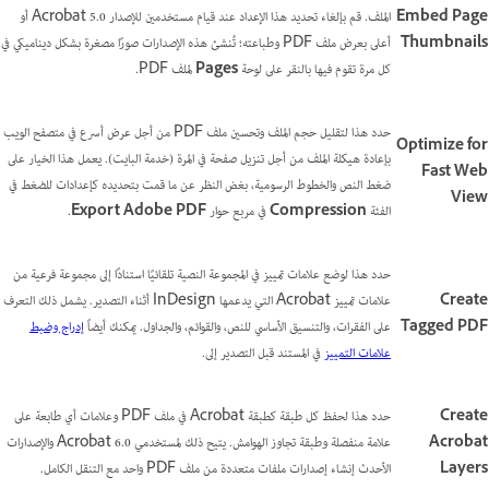
Embed Page
الملف. قم بإلغاء تحديد هذا الإعداد عند قيام مستخدمين للإصدار Acrobat 5.0 أو
Thumbnails
أعلى بعرض ملف PDF وطباعته؛ تُنشئ هذه الإصدارات صورًا مصغرة بشكل ديناميكي في
كل مرة تقوم فيها بالنقر على لوحة
Pages
لملف PDF.
حدد هذا لتقليل حجم الملف وتحسين ملف PDF من أجل عرض أسرع في متصفح الويب
Optimize for
بإعادة هيكلة الملف من أجل تنزيل صفحة في المرة (خدمة البايت). يعمل هذا الخيار على
Fast Web
ضغط النص والخطوط الرسومية، بغض النظر عن ما قمت بتحديده كإعدادات للضغط في
View
الفئة
Compression
في مربع حوار
Export Adobe PDF
.
حدد هذا لوضع علامات تمييز في المجموعة النصية تلقائيًا استنادًا إلى مجموعة فرعية من
Create
علامات تمييز Acrobat التي يدعمها InDesign أثناء التصدير. يشمل ذلك التعرف
Tagged PDF
على الفقرات، والتنسيق الأساسي للنص، والقوائم، والجداول. يمكنك أيضاً
إدراج وضبط
علامات التمييز
في المستند قبل التصدير إلى.
Create
حدد هذا لحفظ كل طبقة كطبقة Acrobat في ملف PDF وعلامات أي طابعة على
Acrobat
علامة منفصلة وطبقة تجاوز الهوامش. يتيح ذلك لمستخدمي Acrobat 6.0 والإصدارات
Layers
الأحدث إنشاء إصدارات ملفات متعددة من ملف PDF واحد مع التنقل الكامل.