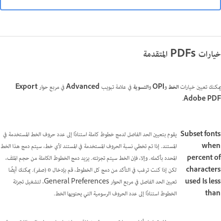
خيارات PDFs المتقدمة
يمكنك تعيين خيارات
الخط
و
OPI
و
التسوية
في علامة تبويب
Advanced
في مربع حوار
Export
.
Adobe PDF
Subset fonts
يقوم بتعيين الحد الفاصل لدمج خطوط كاملة استنادًا إلى عدد حروف الخط المستخدمة في
when
المستند. إذا تم تخطي نسبة الحروف المستخدمة في المستند لأي خط، سيتم دمج هذا الخط
percent of
المحدد بأكمله. وإلا، فإن الخط سيتم تجزئته. يزيد دمج الخطوط الكاملة من حجم الملف،
characters
لكن إذا كنت ترغب في التأكد من دمج كل الخطوط، قم بإدخال 0 (صفر). يمكنك أيضًا
used Is less
تعيين الحد الفاصل في مربع الحوار General Preferences، لتشغيل تجزئة
than
الخطوط استنادًا إلى عدد الحروف الرسومية التي يحتويها الخط.