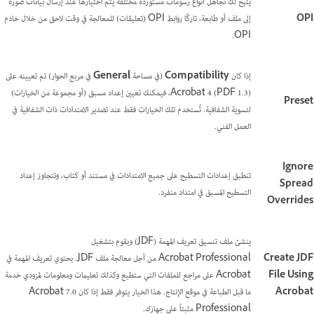
يتيح لك تجاهل أنواع رسومات مستوردة مختلفة يتم اختيارها عند إرسال بيانات صورة
OPI
إلى ملف أو طابعة، تاركًا روابط OPI (تعليقات) للمعالجة في وقت لاحق من خلال خادم
OPI.
إذا كان
Compatibility
(في مساحة
General
في مربع الحوار) تم تعيينه على
Acrobat 4 (PDF 1.3)، فيمكنك تعيين إعداد مسبق (أو مجموعة من الخيارات)
Preset
لتسوية الشفافية. تُستخدم تلك الخيارات فقط عند تصدير الامتدادات ذات الشفافية في
العمل الفني.
Ignore
تنطبق إعدادات التسطيح على جميع الامتدادات في مستند أو كتاب، وتتجاوز إعداد
Spread
التسطيح المسبق في امتداد منفرد.
Overrides
ينشئ ملف تنسيق تعريف المهمة (JDF) ويقوم بتشغيل
Create JDF
Acrobat Professional من أجل معالجة ملف JDF. يحتوي تعريف المهمة في
File Using
Acrobat على مراجع للملفات التي ستطبع وكذلك تعليمات ومعلومات لمزودي خدمة
Acrobat
ما قبل الطباعة في موقع الإنتاج. هذا الخيار يتوفر فقط إذا كان Acrobat 7.0
Professional مثبتاً على جهازك.