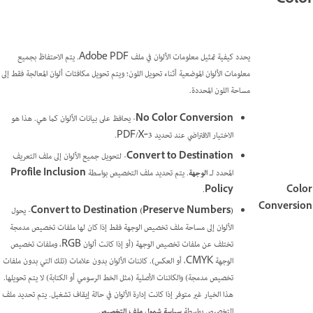
Color
يحدد كيفية تمثيل معلومات الألوان في ملف Adobe PDF. يتم الاحتفاظ بجميع
معلومات الألوان الموضعية أثناء تحويل اللون؛ ويتم تحويل مكافئات ألوان المعالجة فقط إلى
مساحة اللون المحددة.
No Color Conversion
- يحافظ على بيانات الألوان كما هي. هذا هو
الاختيار الافتراضي عند تحديد PDF/X‑3.
Convert to Destination
- لتحويل جميع الألوان إلى ملف التعريف
المحدد لـ
الوجهة
. يتم تحديد ملف التخصيص بواسطة
Profile Inclusion
.
Policy
Color
Conversion
Convert to Destination (Preserve Numbers)
- يحول
الألوان إلى مساحة ملف تخصيص الوجهة فقط إذا كان لها ملفات تخصيص مدمجة
تختلف عن ملفات تخصيص الوجهة (أو إذا كانت ألوان RGB، وملفات تخصيص
الوجهة CMYK، أو العكس). كائنات الألوان بدون علامات (تلك التي بدون ملفات
تخصيص مدمجة) والكائنات الأصلية (مثل الخط الرسومي أو الكتابة) لا يتم تحويلها.
هذا الخيار غير متوفر إذا كانت إدارة الألوان في حالة إيقاف تشغيل. يتم تحديد ملف
التخصيص بواسطة
سياسة شمول ملف التخصيص
.