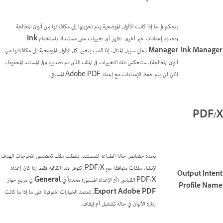
يتحكم في ما إذا كانت الألوان الموضعية يتم تحويلها إلى مكافئاتها من ألوان المعالجة
وتحديد إعدادات حبر أخرى. تظهر أي تغييرات على مستندك باستخدام
Ink
Ink Manager
Manager
(على سبيل المثال، إذا قمت بتغيير كل الألوان الموضعية إلى مكافئاتها من
ألوان المعالجة)، ستنعكس تلك التغييرات في الملف الذي تم تصديره وفي المستند المحفوظ،
لكن لن يتم حفظ الإعدادات مع إعداد Adobe PDF المسبق.
PDF/X
يحدد خصائص حالة الطباعة للمستند. يتطلب ملف تخصيص المخرجات الهدف
لإنشاء ملفات متوافقة مع PDF/X. تتوفر هذا القائمة فقط إذا كان إعداد
Output Intent
PDF/X القياسي (أو الإعداد المسبق) محدداً في
General
في مربع حوار
Profile Name
Export Adobe PDF
. تعتمد الخيارات المتوفرة على ما إذا ما كانت
إدارة الألوان في حالة تشغيل أم إيقاف.