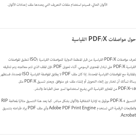
الألوان الحالي، فسيتم استخدام ملفات التعريف التي يحددها ملف إعدادات الألوان.
حول مواصفات PDF/X القياسية
تعرف مواصفات PDF/X القياسية من قبل المنظمة الدولية للمواصفات القياسية (ISO
تنطبق المواصفات
القياسية PDF/X على تبادل المحتوى الرسومي. أثناء تحويل PDF، فإن الملف الذي تتم معالجته يتم تدقيقه
بالمقارنة مع المواصفات القياسية المحددة. إذا كان ملف PDF لا يطابق المواصفة القياسية ISO المحددة، فستظهر
رسالة تسألك أن تختار بين إلغاء التحويل أو إنشاء ملف غير متوافق. ويعتبر تنسيق PDF/X مثل
PDF/X‑1a من المعايير القياسية التي يشيع استخدامها لسير عمل الطباعة والنشر.
التنسيق PDF/X-4 موثوق به لإدارة الشفافية والألوان بشكل مباشر. كما يعد هذا التنسيق مثاليًا لمعالجة RIP
والطابعات الرقمية التي تستخدم Adobe PDF Print Engine وأي ملف PDF يراد طباعته بتنسيق
Acrobat.