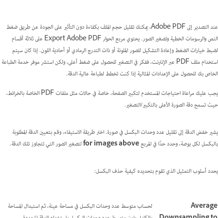
عند التصدير إلى Adobe PDF، يمكنك تقليل حجم الملف بكفاءة دون التأثير على الجودة عن طريق ضغط
النص والرسومات الخطية وتصغير الصور. يحتوي مربع الحوار Export Adobe PDF على ثلاثة أقسام
لضبط خيارات الضغط وإعادة التشكيل للصور الملونة أو ذات التدرج الرمادي أو أحادية اللون. إذا كان سيتم
استخدام ملف PDF عبر الإنترنت، ففكر في التصغير للحصول على ضغط أعلى، ولكن استشر موفر خدمة الطباعة
الخاص بك للحصول على الإعدادات المثالية إذا كنت تخطط لطباعة عالية الدقة.
يجب عليك مراعاة احتياجات المستخدم لتكبير الصفحة، خاصة في حالات مثل ملفات PDF الخاصة بالخرائط،
حيث تسمح دقة الصورة الأعلى بالتكبير/التصغير.
يشير خفض الدقة إلى تقليل عدد وحدات البكسل في صورة. اختر طريقة الاستيفاء، وقم بتعيين الدقة المطلوبة
بالبكسل لكل بوصة، وحدد حدًا في المربع
for images above
لتصغير الصور التي تتجاوز تلك الدقة.
يحدد أسلوب التمثيل الذي تقوم بتحديده كيفية حذف البكسل:
Average
لحساب متوسط عدد وحدات البكسل في مساحة عينة، ثم استبدال المساحة