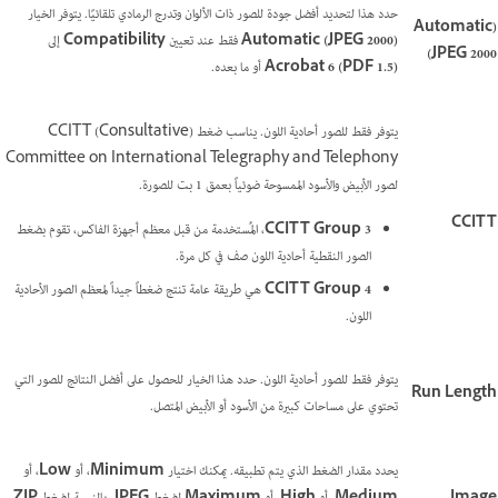
حدد هذا لتحديد أفضل جودة للصور ذات الألوان وتدرج الرمادي تلقائيًا. يتوفر الخيار
(Automatic
Automatic (JPEG 2000)
فقط عند تعيين
Compatibility
إلى
(JPEG 2000
Acrobat 6 (PDF 1.5)
أو ما بعده.
يتوفر فقط للصور أحادية اللون. يناسب ضغط (CCITT (Consultative
Committee on International Telegraphy and Telephony
لصور الأبيض والأسود الممسوحة ضوئياً بعمق 1 بت للصورة.
CCITT
CCITT Group 3
، المُستخدمة من قبل معظم أجهزة الفاكس، تقوم بضغط
الصور النقطية أحادية اللون صف في كل مرة.
CCITT Group 4
هي طريقة عامة تنتج ضغطاً جيداً لمعظم الصور الأحادية
اللون.
يتوفر فقط للصور أحادية اللون. حدد هذا الخيار للحصول على أفضل النتائج للصور التي
Run Length
تحتوي على مساحات كبيرة من الأسود أو الأبيض المتصل.
يحدد مقدار الضغط الذي يتم تطبيقه. يمكنك اختيار
Minimum
، أو
Low
، أو