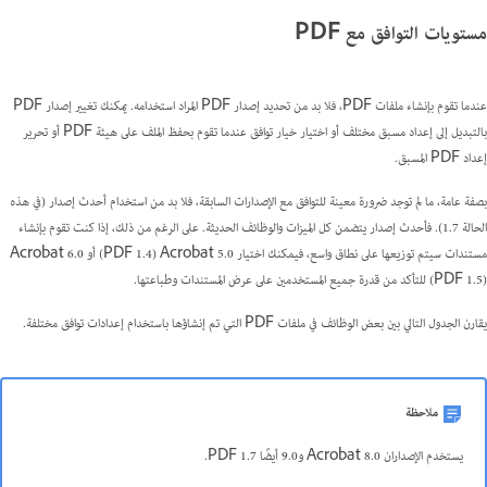
مستويات التوافق مع PDF
عندما تقوم بإنشاء ملفات PDF، فلا بد من تحديد إصدار PDF المراد استخدامه. يمكنك تغيير إصدار PDF
بالتبديل إلى إعداد مسبق مختلف أو اختيار خيار توافق عندما تقوم بحفظ الملف على هيئة PDF أو تحرير
إعداد PDF المسبق.
بصفة عامة، ما لم توجد ضرورة معينة للتوافق مع الإصدارات السابقة، فلا بد من استخدام أحدث إصدار (في هذه
الحالة 1.7). فأحدث إصدار يتضمن كل الميزات والوظائف الحديثة. على الرغم من ذلك، إذا كنت تقوم بإنشاء
مستندات سيتم توزيعها على نطاق واسع، فيمكنك اختيار Acrobat 5.0 ‏(PDF 1.4) أو Acrobat 6.0
‏(PDF 1.5) للتأكد من قدرة جميع المستخدمين على عرض المستندات وطباعتها.
يقارن الجدول التالي بين بعض الوظائف في ملفات PDF التي تم إنشاؤها باستخدام إعدادات توافق مختلفة.
ملاحظة
يستخدم الإصداران Acrobat 8.0 و9.0 أيضًا PDF 1.7.