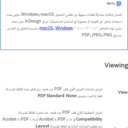
ملاحظة
لضمان إمكانية مشاركة الملفات بسهولة بين نظامي التشغيل macOS وWindows، نوصي بعدم
استخدام عناصر غير قانونية أو محجوزة في السلاسل الديناميكية. تم في InDesign عمل إعداد
متميز لهذه العناصر “ \ / : * ? " < > | “ (
Windows
و
macOS
)، وسيتم التخطي في التصدير
بتنسيق PNG وJPEG وPDF.
Viewing
لعرض إعدادات العرض الأولي لملف PDF عند فتحه. يتم تمكين هذه القائمة المنسدلة
View
فقط إذا قمت بتحديد
PDF Standard: None
.
لعرض التخطيط الأولي لملف PDF عند فتحه. عند تحديد القائمة المنسدلة
Compatibility
في Acrobat 4 (PDF 1.3) أو Acrobat 5 (PDF 1.4)،
يتم تعطيل الخيارات التالية في القائمة المنسدلة
Layout
: