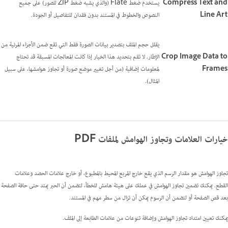
Compress Text and
يستخدم ضغط Flate (والذي يشبه ضغط ZIP للصور) على جميع
Line Art
النصوص والخطوط في المستند بدون فقدان للتفاصيل أو الجودة.
يقلل حجم الملف بتصدير بيانات الصورة فقط التي تقع ضمن الأجزاء المرئية من
Crop Image Data to
الإطار. لا تقم بتحديد هذا الخيار إذا كانت المعالجات المسبقة قد تحتاج
Frames
لمعلومات إضافية (من أجل تغيير موضع صورة أو تجاوز هوامشها، على سبيل
المثال).
خيارات العلامات وتجاوز الهوامش لملفات PDF
تجاوز الهوامش هو مقدار الرسم الذي يقع خارج المربع المحيط بالمطبوع، أو خارج علامات الحصد وعلامات
القطع. يمكنك تضمين تجاوز الهوامش في عملك على هيئة هامش للخطأ، لتضمن أن الحبر يمتد حتى حافة الصفحة
بعد قص الصفحة أو لتضمن أن الرسوم يمكن أن تزال من سطر مهم في المستند.
يمكنك تعيين امتداد تجاوز الهوامش وإضافة تنوعات من علامات الطابعة إلى الملف.