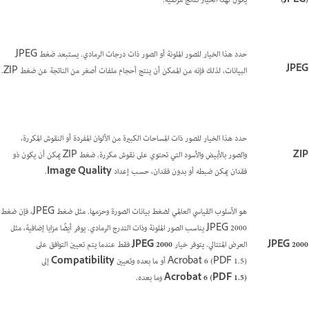
(JPEG)
يكون لهذا الخيار نتائج مرضية.
حدد هذا الخيار للصور الملونة أو الصور ذات درجات الرمادي. يستبعد ضغط JPEG
JPEG
البيانات، لذلك فإنه من الممكن أن ينتج أحجام ملفات أصغر من الناتجة عن ضغط ZIP.
حدد هذا الخيار للصور ذات المساحات الكبيرة من الألوان المفردة أو النقوش المكررة،
ZIP
والصور بالأبيض والأسود التي تحتوي على نقوش مكررة. ضغط ZIP يمكن أن يكون ذو
فقدان يمكن ضبطه أو بدون فقدان، حسب إعداد
Image Quality
.
هو الأسلوب القياسي العالمي لضغط بيانات الصورة وحزمها. مثل ضغط JPEG، فإن ضغط
JPEG 2000 يناسب الصور الملونة وذات التدرج الرمادي. يوفر أيضًا مزايا إضافية، مثل
JPEG 2000
العرض المتتالي. يتوفر خيار
JPEG 2000
فقط عندما يتم تعيين التوافق على
Acrobat 6 (PDF 1.5) أو ما بعده وتعيين
Compatibility
إلى
Acrobat 6 (PDF 1.5)
وما بعده.