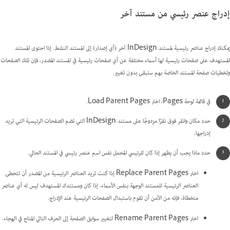
إدراج عنصر رئيسي من مستند آخر
يمكنك إدراج عناصر رئيسية لمستند InDesign آخر (أي إصدار) إلى المستند النشط. إذا احتوى المستند
المستهدف على صفحات رئيسية لها أسماء مختلفة عن أي صفحات رئيسية في المستند المصدر، فإن تلك الصفحات
وتخطيات صفحة المستند الخاصة بهم ستبقى بدون تغيير.
في قائمة لوحة Pages، اختر Load Parent Pages.
حدد مكان وانقر فوق نقرًا مزدوجًا على مستند InDesign التي تضم الصفحات الرئيسية التي تريد
إدراجها.
حدد ماذا يجب أن يظهر إذا كان للرئيسي المحمل نفس اسم عنصر رئيسي في المستند الحالي.
اختر Replace Parent Pages إذا كنت تريد العناصر الرئيسية من المصدر أن تتخطى
العناصر الرئيسية للمستند الوجهة بنفس الأسماء. إذا كان ومستندك المستهدف ليس له أي عناصر
متخطاة، فإنه من الآمن أن تقوم باستبدال الصفحات الرئيسية عند الإدراج.
اختر Rename Parent Pages لتغيير سوابق الصفحة إلى الحرف التالي المتاح في الهجاء.