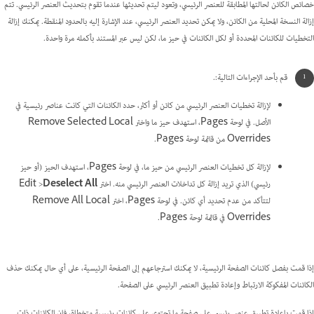
خصائص الكائن لحالتها المطابقة للعنصر الرئيسي، وتعود ليتم تحديثها عندما تقوم بتحديث العنصر الرئيسي. تتم
إزالة النسخة المحلية من الكائن، ولا يمكن تحديد العنصر الرئيسي، عند الإشارة إليه بالحدود المنقطة. يمكنك إزالة
التخطيات للكائنات المحددة أو لكل الكائنات في حيز ما، لكن ليس عبر المستند بأكمله مرة واحدة.
قم بأحد الإجراءات التالية:.
لإزالة تخطيات العنصر الرئيسي من كائن أو أكثر، حدد الكائنات التي كانت عناصر رئيسية في
الأصل. في لوحة Pages، استهدف حيز ما واختر Remove Selected Local
Overrides من قائمة لوحة Pages.
لإزالة كل تخطيات العنصر الرئيسي من حيز ما، في لوحة Pages، استهدف الحيز (أو حيز
رئيسي) الذي تريد إزالة كل تداخلات العنصر الرئيسي منه. اختر Edit >
Deselect All
لتتأكد من عدم تحديد أي كائن. في لوحة Pages، اختر Remove All Local
Overrides في قائمة لوحة Pages.
إذا قمت بفصل كائنات الصفحة الرئيسية، لا يمكنك استرجاعهم إلى الصفحة الرئيسية، على أي حال يمكنك حذف
الكائنات المفكوكة الارتباط وإعادة تطبيق العنصر الرئيسي على الصفحة.
إذا قمت بإعادة تطبيق عنصر رئيسي على صفحة ما تحتوي على كائنات رئيسية متخطاة، فإن الكائنات ذات