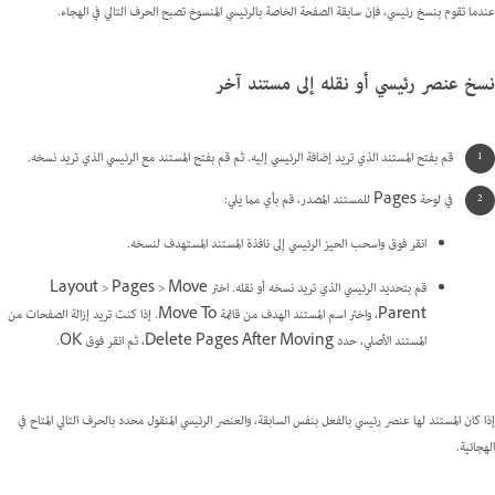
عندما تقوم بنسخ رئيسي، فإن سابقة الصفحة الخاصة بالرئيسي المنسوخ تصبح الحرف التالي في الهجاء.
نسخ عنصر رئيسي أو نقله إلى مستند آخر
قم بفتح المستند الذي تريد إضافة الرئيسي إليه. ثم قم بفتح المستند مع الرئيسي الذي تريد نسخه.
في لوحة Pages للمستند المصدر، قم بأي مما يلي:
انقر فوق واسحب الحيز الرئيسي إلى نافذة المستند المستهدف لنسخه.
قم بتحديد الرئيسي الذي تريد نسخه أو نقله. اختر Layout > Pages > Move
Parent، واختر اسم المستند الهدف من قائمة Move To. إذا كنت تريد إزالة الصفحات من
المستند الأصلي، حدد Delete Pages After Moving، ثم انقر فوق OK.
إذا كان المستند لها عنصر رئيسي بالفعل بنفس السابقة، والعنصر الرئيسي المنقول محدد بالحرف التالي المتاح في
الهجائية.