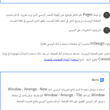
في لوحة Pages، قم بالنقر المزدوج على أيقونة العنصر الرئيسي الذي تريد تحريره، أو قم بتحديد
الصفحة الرئيسية من مربع النص في أسفل نافذة المستند. يظهر الحيز الرئيسي في نافذة المستند.
قم بإجراء التغييرات على الرئيسي.
يقوم InDesign بتحديث أي صفحات تستخدم ذلك الرئيسي تلقائيًا.
لتغيير حجم الصفحة الرئيسية، حددها باستخدام أداة الصفحة، ثم بعد ذلك استخدم الخيارات الموجودة في لوحة
Control لتغيير البعد. راجع
استخدام أحجام الصفحات المتعددة
.
ملاحظة
استخدم عروض متعددة لترى نتائج تحريرات الرئيسي. اختر Window > Arrange > New
Window، ثم اختر Window > Arrange > Tile. قم بضبط عرض واحد إلى صفحة
وعرض آخر للرئيسي المطبق على تلك الصفحة. ثم قم بتحرير الرئيسي وتابع تحديث الصفحة.