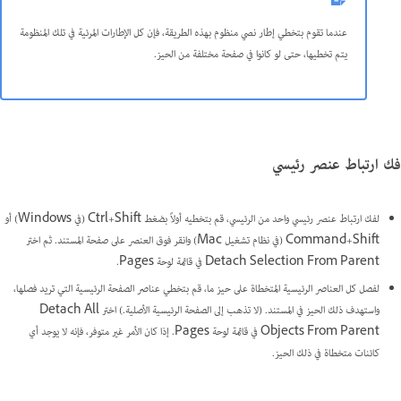
عندما تقوم بتخطي إطار نصي منظوم بهذه الطريقة، فإن كل الإطارات المرئية في تلك المنظومة
يتم تخطيها، حتى لو كانوا في صفحة مختلفة من الحيز.
فك ارتباط عنصر رئيسي
لفك ارتباط عنصر رئيسي واحد من الرئيسي، قم بتخطيه أولاً بضغط Ctrl+Shift (في Windows) أو
Command+Shift (في نظام تشغيل Mac) وانقر فوق العنصر على صفحة المستند. ثم اختر
Detach Selection From Parent في قائمة لوحة Pages.
لفصل كل العناصر الرئيسية المتخطاة على حيز ما، قم بتخطي عناصر الصفحة الرئيسية التي تريد فصلها،
واستهدف ذلك الحيز في المستند. (لا تذهب إلى الصفحة الرئيسية الأصلية.) اختر Detach All
Objects From Parent في قائمة لوحة Pages. إذا كان الأمر غير متوفر، فإنه لا يوجد أي
كائنات متخطاة في ذلك الحيز.