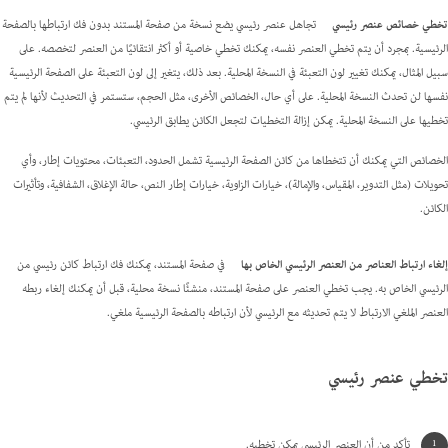
تخطي خصائص عنصر رئيسي
تجاهل عنصر رئيسي يضع نسخة من صفحة المستند بدون فك ارتباطها بالصفحة
الرئيسية. بمجرد أن يتم تخطي العنصر نفسه، يمكنك تخطي خاصية أو أكثر انتقائيًا من العنصر لتخصصه. على
سبيل المثال، يمكنك تغيير لون التعبئة في النسخة المحلية. بعد ذلك، يتغير إلى لون التعبئة على الصفحة الرئيسية
نفسها لن تحدث النسخة المحلية. على أي حال، الخصائص الأخرى، مثل الحجم، ستستمر في التحديث لأنها لم يتم
تخطيها على النسخة المحلية. يمكن إزالة التخطيات لتجعل الكائن يطابق الرئيسي.
الخصائص التي يمكنك أن تتخطاها من كائن الصفحة الرئيسية تشمل الحدود، التعبئات، محتويات إطار، وأي
تحويلات (مثل التدوير، المقياس، والإمالة)، خيارات الزاوية، خيارات إطار النص، حالة الإغلاق، الشفافية، وتأثيرات
الكائن.
إلغاء ارتباط العناصر من العنصر الرئيسي الخاص بها
في صفحة المستند، يمكنك فك ارتباط كائن رئيسي من
الرئيسي الخاص به. يجب تخطي العنصر على صفحة المستند، منشئًا نسخة محلية، قبل أن يمكنك إلغاء ربطه
العنصر الملغي الارتباط لا يتم تحديثه مع الرئيسي لأن ارتباطه بالصفحة الرئيسية ملغي.
تخطي عنصر رئيسي
تأكد من أن العنصر الرئيسي يمكن تخطيه.