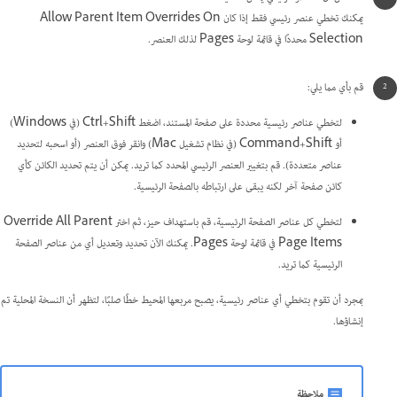
يمكنك تخطي عنصر رئيسي فقط إذا كان Allow Parent Item Overrides On
Selection محددًا في قائمة لوحة Pages لذلك العنصر.
قم بأي مما يلي:
لتخطي عناصر رئيسية محددة على صفحة المستند، اضغط Ctrl+Shift (في Windows)
أو Command+Shift (في نظام تشغيل Mac) وانقر فوق العنصر (أو اسحبه لتحديد
عناصر متعددة). قم بتغيير العنصر الرئيسي المحدد كما تريد. يمكن أن يتم تحديد الكائن كأي
كائن صفحة آخر لكنه يبقى على ارتباطه بالصفحة الرئيسية.
لتخطي كل عناصر الصفحة الرئيسية، قم باستهداف حيز، ثم اختر Override All Parent
Page Items في قائمة لوحة Pages. يمكنك الآن تحديد وتعديل أي من عناصر الصفحة
الرئيسية كما تريد.
بمجرد أن تقوم بتخطي أي عناصر رئيسية، يصبح مربعها المحيط خطًا صلبًا، لتظهر أن النسخة المحلية تم
إنشاؤها.
ملاحظة