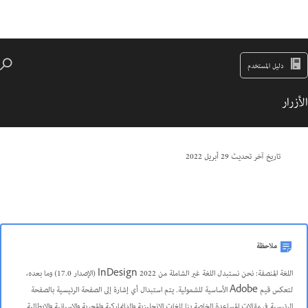
دليل المستخدم
الأزرار
تاريخ آخر تحديث
29 أبريل 2022
ملاحظة
اللغة المنصفة: نحن نستبدل اللغة غير الشاملة من InDesign 2022 (الإصدار 17.0) وما بعده،
لتعكس قيم Adobe الأساسية للشمولية. يتم استبدال أي إشارة إلى الصفحة الرئيسية بالصفحة
الرئيسية في مقالات المساعدة الخاصة بنا للغات الإنجليزية والدانماركية والمجرية والإسبانية والإيطالية