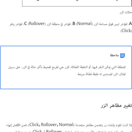
حالات الزر
A.
المؤشر ليس فوق مساحة الزر (Normal)
B.
المؤشر في منطقة الزر (Rollover)
C.
المؤشر ينقر
(Click)
ملاحظة
المنطقة التي يمكن النقر فيها، أو النقطة الفعّالة، للزر هي المربع المحيط بأكبر حالة في الزر. على سبيل
المثال، الزر المستدير له نقطة فعّالة مربعة.
تغيير مظاهر الزر
إذا كنت تقوم بإنشاء زر يتضمن مظاهر متعددة (Normal وRollover وClick)، فمن الأفضل إنهاء