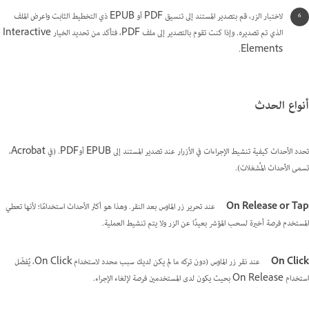
لاختبار الزر، قم بتصدير المستند إلى تنسيق PDF أو EPUB ذي التخطيط الثابت واعرض الملف
الذي تم تصديره. وإذا كنت تقوم بالتصدير إلى ملف PDF، فتأكد من تحديد الخيار Interactive
Elements.
أنواع الحدث
تحدد الأحداث كيفية تنشيط الإجراءات في الأزرار عند تصدير المستند إلى EPUB أوPDF. (في Acrobat،
تسمى الأحداث
المُشغلات
).
On Release or Tap
عند تحرير زر الماوس بعد النقر. وهذا هو أكثر الأحداث استخدامًا؛ لأنها تعطي
المستخدم فرصة أخيرة لسحب المؤشر بعيدًا عن الزر ولا يتم تنشيط العملية.
On Click
عند نقر زر الماوس (دون تركه ما لم يكن لديك سبب محدد لاستخدام On Click، يُفضّل
استخدام On Release بحيث يكون لدى المستخدمين فرصة لإلغاء الإجراء.