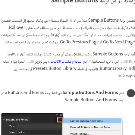
إضافة زر من لوحة Sample Buttons
تتضمن لوحة Sample Buttons عددًا من الأزرار المُنشأة مسبقًا والتي يمكنك سحبها إلى المستند. وتتضمن
نماذج الأزرار هذه تأثيرات مثل تدرج الحواف والظلال المسقطة، مع مظهر مختلف قليلاً لمظهر Rollover.
وللأزرار النموذجية إجراءات معينة لها أيضًا. على سبيل المثال، أزرار الأسهم النموذجية مُعيَّن لها مسبقًا الإجراءات
Go To Next Page أو Go To Previous Page. ويمكنك تحرير هذه الأزرار لتلائم احتياجاتك.
تُعدّ لوحة Sample Buttons مكتبة للكائنات. ومثل أي مكتبة كائنات، يمكنك إضافة أزرار إلى اللوحة
وإزالة الأزرار التي لا تريد استخدامها. (راجع
استخدام مكتبات الكائنات
.) يتم تخزين الأزرار النموذجية في ملف
ButtonLibrary.indl، والموجود في المجلد Presets/Button Library في مجلد تطبيق
InDesign.
اختر
Sample Buttons And Forms
من قائمة لوحة Buttons and Forms لفتح
لوحة Sample Buttons And Forms.