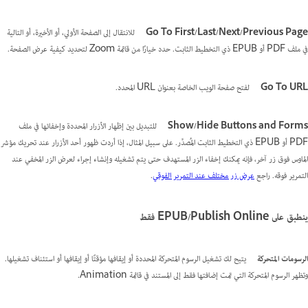
Go To First/Last/Next/Previous Page
للانتقال إلى الصفحة الأولي، أو الأخيرة، أو التالية
في ملف PDF أو EPUB ذي التخطيط الثابت. حدد خيارًا من قائمة Zoom لتحديد كيفية عرض الصفحة.
Go To URL
لفتح صفحة الويب الخاصة بعنوان URL المحدد.
Show/Hide Buttons and Forms
للتبديل بين إظهار الأزرار المحددة وإخفائها في ملف
PDF أو EPUB ذي التخطيط الثابت المُصدَّر. على سبيل المثال، إذا أردت ظهور أحد الأزرار عند تحريك مؤشر
الماوس فوق زر آخر، فإنه يمكنك إخفاء الزر المستهدف حتى يتم تشغيله وإنشاء إجراء لعرض الزر المخفي عند
التمرير فوقه. راجع
عرض زر مختلف عند التمرير الفوقي
.
ينطبق على EPUB/Publish Online فقط
الرسومات المتحركة
يتيح لك تشغيل الرسوم المتحركة المحددة أو إيقافها مؤقتًا أو إيقافها أو استئناف تشغيلها.
وتظهر الرسوم المتحركة التي تمت إضافتها فقط إلى المستند في قائمة Animation.