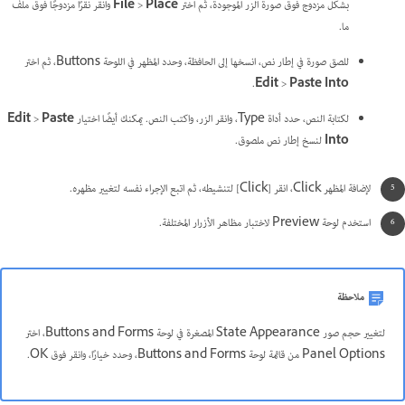
بشكل مزدوج فوق صورة الزر الموجودة، ثم اختر
Place
>
File
وانقر نقرًا مزدوجًا فوق ملف
ما.
للصق صورة في إطار نص، انسخها إلى الحافظة، وحدد المظهر في اللوحة Buttons، ثم اختر
.
Edit
>
Paste Into
لكتابة النص، حدد أداة Type، وانقر الزر، واكتب النص. يمكنك أيضًا اختيار
Paste
>
Edit
Into
لنسخ إطار نص ملصوق.
لإضافة المظهر Click، انقر [Click] لتنشيطه، ثم اتبع الإجراء نفسه لتغيير مظهره.
استخدم لوحة Preview لاختبار مظاهر الأزرار المختلفة.
ملاحظة
لتغيير حجم صور State Appearance المصغرة في لوحة Buttons and Forms، اختر
Panel Options من قائمة لوحة Buttons and Forms، وحدد خيارًا، وانقر فوق OK.