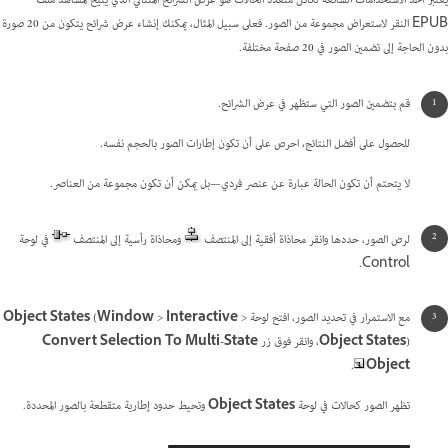
يعتبر أحد الاستخدامات الشائعة لكائن متعدد الحالات هو عرض الشرائح المتتالي الذي يتيح لمشاهد ملف
EPUB النقر لاستعراض مجموعة من الصور. فعلى سبيل المثال، يمكنك إنشاء عرض شرائح يتكون من 20 صورة
بدون الحاجة إلى تضمين الصور في 20 صفحة مختلفة.
قم بتضمين الصور التي ستظهر في عرض الشرائح.
للحصول على أفضل النتائج، احرص على أن تكون إطارات الصور بالحجم نفسه.
لا يتحتم أن تكون الحالة عبارة عن عنصر فردي—بل يمكن أن تكون مجموعة من العناصر.
لرص الصور، حددها وانقر محاذاة أفقية إلى المنتصف
ومحاذاة رأسية إلى المنتصف
في لوحة
Control.
مع الاستمرار في تحديد الصور، افتح لوحة
>
Interactive
>
Window
(
Object States
)، وانقر فوق زر
Object States
Convert Selection To Multi-State
.
Object
تظهر الصور كحالات في لوحة
Object States
وتحيط حدود إطارية متقطعة بالصور المحددة.