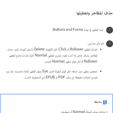
حذف المظاهر وتعطيلها
حدد المظهر في لوحة Buttons and Forms.
قم بأي مما يلي:
لحذف المظهر Rollover أو Click، انقر الأيقونة Delete بأسفل اللوحة. يُفيد حذف
المظاهر بشكل خاص إذا كنت تقوم بتحرير المظهر Normal كثيرًا، وأردت وضع المظهر
Rollover أو انقر فوق مظهر Normal الجديد.
لتعطيل مظهر دون حذفه، انقر فوق أيقونة العين Eye بجوار المظهر لإلغاء تحديده. ولا يتم
تصدير الحالات المعطلة إلى ملف PDF أو EPUB ذي التخطيط الثابت.
ملاحظة
لا يمكنك حذف الحالة Normal أو تعطيلها.