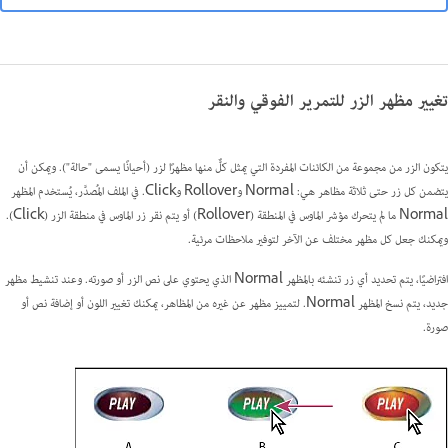
تغيير مظهر الزر للتمرير الفوقي والنقر
يتكون الزر من مجموعة من الكائنات المفردة التي يمثل كلٌّ منها مظهرًا لزر (أحيانًا يسمى "حالة"). ويمكن أن
يتضمن كل زر حتى ثلاثة مظاهر هي: Normal وRollover وClick. في الملف المُصدَّر، يُستخدم المظهر
Normal ما لم يتحرك مؤشر الماوس في المنطقة (Rollover) أو يتم نقر زر الماوس في منطقة الزر (Click).
ويمكنك جعل كل مظهر مختلف عن الآخر لتوفير ملاحظات مرئية.
افتراضيًا، يتم تحديد أي زر تنشئه بالمظهر Normal الذي يحتوي على نص الزر أو صورته. وعند تنشيط مظهر
جديد، يتم نسخ المظهر Normal. لتمييز مظهر عن غيره من المظاهر، يمكنك تغيير اللون أو إضافة نص أو
صورة.