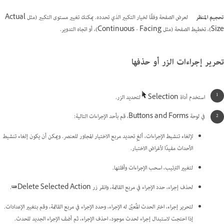
تحجيم المنظر
لعرض الصفحة وفقًا لخيار التكبير الذي تحدده. يمكنك تغيير مستوى التكبير (مثل Actual
Size)، تخطيط الصفحة (مثل Continuous - Facing)، أو اتجاه التدوير.
تحرير إجراءات الزر أو حذفها
استخدم أداة Selection
لتحديد الزر.
في لوحة Buttons and Forms، قم بأحد الإجراءات التالية:
لإلغاء تنشيط الإجراءات، ألغِ تحديد مربع الاختيار المجاور للعنصر. ويمكن أن يكون إلغاء تنشيط
الأحداث مفيدًا لأغراض الاختبار.
لتغيير الترتيب، اسحب الإجراءات وأفلتها.
لحذف إجراء، حدد الإجراء في مربع القائمة، وانقر زر Delete Selected Action
.
لتحرير إجراء، اختر الحدث المُعيَّن له الإجراء، وحدد الإجراء في مربع القائمة، وقم بتغيير الإعدادات.
إذا احتجت لاستبدال إجراء لحدث موجود، احذف الإجراء، ثم أضف الإجراء الجديد للحدث.