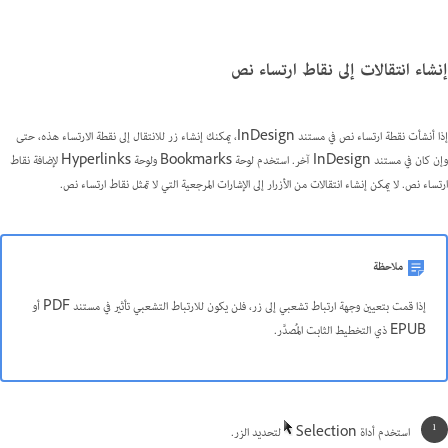
إنشاء انتقالات إلى نقاط ارتساء نص
إذا أنشأت نقطة ارتساء نص في مستند InDesign، يمكنك إنشاء زر للانتقال إلى نقطة الارتساء هذه، حتى
وإن كان في مستند InDesign آخر. استخدم لوحة Bookmarks ولوحة Hyperlinks لإضافة نقاط
ارتساء نص. لا يمكن إنشاء انتقالات من الأزرار إلى الإشارات المرجعية التي لا تمثل نقاط ارتساء نص.
ملاحظة
إذا قمت بتعيين وجهة ارتباط تشعبي إلى زر، فلن يكون للارتباط التشعبي تأثير في مستند PDF أو
EPUB ذي التخطيط الثابت المُصدَّر.
استخدم أداة Selection
لتحديد الزر.