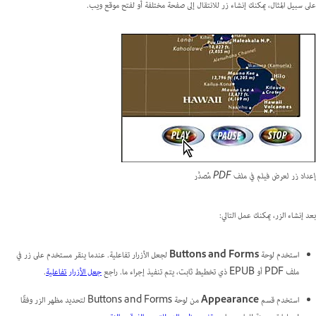
على سبيل المثال، يمكنك إنشاء زر للانتقال إلى صفحة مختلفة أو لفتح موقع ويب.
إعداد زر لعرض فيلم في ملف PDF مُصدَّر
بعد إنشاء الزر، يمكنك عمل التالي:
استخدم لوحة
Buttons and Forms
لجعل الأزرار تفاعلية. عندما ينقر مستخدم على زر في
ملف PDF أو EPUB ذي تخطيط ثابت، يتم تنفيذ إجراء ما. راجع
جعل الأزرار تفاعلية
.
استخدم قسم
Appearance
من لوحة Buttons and Forms لتحديد مظهر الزر وفقًا