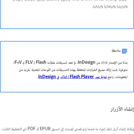
والبرازيلية والبرتغالية واليابانية
.
ملاحظة
بدءًا من الإصدار 15.0 من InDesign، لم تعد تنسيقات ملفات Flash‏ (.FLV و.F4V)
متوفرة. تمت إزالة جميع الخيارات المتعلقة بهذه التنسيقات من اللوحات المعنية. لمزيد من
المعلومات، راجع
نهاية عمر Flash Player | التأثير في InDesign
.
إنشاء الأزرار
يمكنك إنشاء أزرار تنفذ إجراء ما عندما يتم تصدير المستند إلى تنسيق EPUB أو PDF ذي التخطيط الثابت.