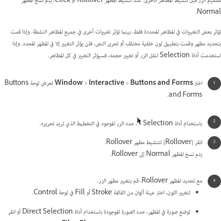
تصميم الزر قبل تنشيط المظاهر الأخرى. عند تنشيط المظهر Rollover أو Click، يتم نسخ المظهر
Normal.
تؤثر بعض التغييرات في المظاهر المحددة فقط، بينما تؤثر تغييرات أخرى في جميع المظاهر النشطة. وإذا قمت
بتحديد مظهر وقمت بتطبيق لون خلفية مختلف أو تحرير النص، فلن يؤثر التغيير إلا في المظهر المحدد. وإذا
استخدمت أداة Selection لنقل الزر أو تغيير حجمه، فسيؤثر التغيير في كل المظاهر.
اختر
Buttons and Forms
>
Interactive
>
Window
لعرض لوحة Buttons
and Forms.
باستخدام أداة Selection
، حدد الزر الموجود في التخطيط الذي تريد تحريره.
انقر [Rollover] لتنشيط مظهر Rollover.
يتم نسخ المظهر Normal إلى Rollover.
مع تحديد المظهر Rollover، قم بتغيير مظهر الزر.
لتغيير اللون، اختر عينة ألوان من القائمة Stroke أو Fill في لوحة Control.
لوضع صورة في المظهر، حدد الصورة الموجودة باستخدام أداة Direct Selection أو انقر