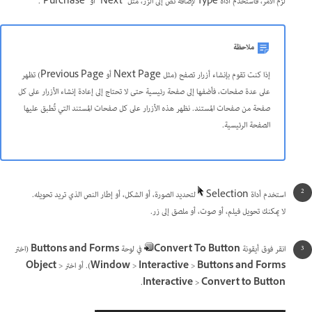
لزم الأمر، فاستخدم أداة Type لإضافة نص إلى الزر، مثل "Next" أو "Purchase".
ملاحظة
إذا كنت تقوم بإنشاء أزرار تصفح (مثل Next Page أو Previous Page) تظهر
على عدة صفحات، فأضفها إلى صفحة رئيسية حتى لا تحتاج إلى إعادة إنشاء الأزرار على كل
صفحة من صفحات المستند. نظهر هذه الأزرار على كل صفحات المستند التي تُطبق عليها
الصفحة الرئيسية.
استخدم أداة Selection
لتحديد الصورة، أو الشكل، أو إطار النص الذي تريد تحويله.
لا يمكنك تحويل فيلم، أو صوت، أو ملصق إلى زر.
انقر فوق أيقونة
Convert To Button
في لوحة
Buttons and Forms
(اختر
Buttons and Forms
>
Interactive
>
Window
). أو اختر
>
Object
.
Interactive
>
Convert to Button