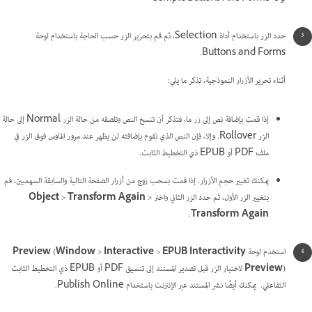
حدد الزر باستخدام أداة Selection، ثم قم بتحرير الزر حسب الحاجة باستخدام لوحة
Buttons and Forms.
أثناء تحرير الأزرار النموذجية، تذكر ما يلي:
إذا قمت بإضافة نص إلى زر ما، فتذكر أن تنسخ النص وتلصقه من حالة الزر Normal إلى حالة
الزر Rollover. وإلا، فإن النص الذي تقوم بإضافته لن يظهر عند مرور الماوس فوق الزر في
ملف PDF أو EPUB ذي التخطيط الثابت.
يمكنك تغيير حجم الأزرار. إذا قمت بسحب زوج من أزرار الصفحة التالية والسابقة السهميين، قم
بتغيير الزر الأول، ثم حدد الزر الثاني واختر
>
Transform Again
>
Object
.
Transform Again
استخدم لوحة
EPUB Interactivity
>
Interactive
>
Window
(
Preview
Preview
) لاختبار الزر قبل تصدير المستند إلى تنسيق PDF أو EPUB ذي التخطيط الثابت
التفاعلي. يمكنك أيضًا نشر المستند عبر الإنترنت باستخدام Publish Online.