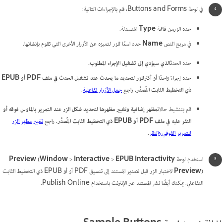
في لوحة Buttons and Forms، قم بالإجراءات التالية:
حدد الزر
من قائمة
Type
المنسدلة.
في مربع النص
Name
حدد اسمًا للزر لتميزه عن الأزرار الأخرى التي تقوم بإنشائها.
حدد الحدث
الذي سيؤدي إلى تشغيل الإجراء المطلوب.
حدد إجراءً واحدًا أو أكثر
للزر لتحديد ما يحدث عند تشغيل الحدث في ملف PDF أو EPUB
ذي التخطيط الثابت المُصدَّر.
راجع
جعل الأزرار تفاعلية
.
قم بتنشيط حالات
مظهر إضافية وتغيير مظهرها لتحديد شكل الزر عند التمرير بالماوس فوقه أو
النقر عليه في ملف PDF أو EPUB ذي التخطيط الثابت المُصدَّر.
راجع
تغيير مظهر الزر
للتمرير الفوقي والنقر
.
استخدم لوحة
EPUB Interactivity
>
Interactive
>
Window
(
Preview
Preview
) لاختبار الزر قبل تصدير المستند إلى تنسيق PDF أو أو EPUB ذي التخطيط الثابت
التفاعلي. يمكنك أيضًا نشر المستند عبر الإنترنت باستخدام Publish Online.