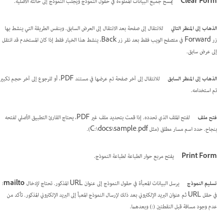
Clear Form
يمسح جميع البيانات المملوءة في حقول النموذج ويجلب النموذج إلى حالته الأصلية.
الذهاب إلى المنظر التالي
للانتقال إلى صفحة بعد الانتقال إلى العرض السابق. وبنفس الطريقة التي ينشط بها
زر Forward في متصفح الويب فقط بعد نقر زر Back، ينشط هذا الخيار فقط إذا كان المستخدم قد انتقل
إلى عرض سابق.
الذهاب إلى المنظر السابق
للانتقال إلى آخر صفحة تم عرضها في مستند PDF، أو للرجوع إلى آخر حجم تكبير
تم استخدامه.
فتح ملف
لفتح الملف الذي تحدده. إذا قمت بتحديد ملف غير PDF، يحتاج القارئ التطبيق الأصلي لفتحه
بنجاح. حدد اسم مسار مطلق (مثل C:\docs\sample.pdf).
Print Form
يفتح مربع حوار الطباعة لطباعة النموذج.
تسليم النموذج
يرسل البيانات المعبأة في حقول النموذج إلى عنوان URL المذكور. تحتاج لإدخال
mailto
:
في حقل URL ثم عنوان البريد الإلكتروني بعد ذلك لإرسال النموذج المعبأ إلى البريد الإلكتروني المذكور. تأكد من
عدم وجود مسافة قبل النقطتين (:) وبعدهما.