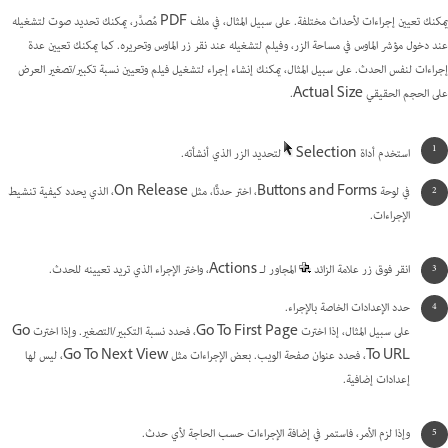
يمكنك تعيين إجراءات لأحداث مختلفة. على سبيل المثال، في ملف PDF مُصدَّر، يمكنك تحديد صوت لتشغيله
عند دخول مؤشر الماوس في مساحة الزر، وفيلم لتشغيله عند نقر زر الماوس وتحريره. كما يمكنك تعيين عدة
إجراءات لنفس الحدث. على سبيل المثال، يمكنك إنشاء إجراء لتشغيل فيلم وتعيين نسبة تكبير/تصغير العرض
على الحجم الحقيقي Actual Size.
استخدم أداة Selection
لتحديد الزر الذي أنشأته.
في لوحة Buttons and Forms، اختر حدثًا، مثل On Release، الذي يحدد كيفية تنشيط
الإجراءات.
انقر فوق زر علامة الزائد
المجاور لـ Actions، واختر الإجراء الذي تريد تعيينه للحدث.
حدد الإعدادات الخاصة بالإجراء.
على سبيل المثال، إذا اخترت Go To First Page، فحدد نسبة التكبير/التصغير. وإذا اخترت Go
To URL، فحدد عنوان صفحة الويب. بعض الإجراءات مثل Go To Next View، ليس لها
إعدادات إضافية.
وإذا لزم الأمر، فاستمر في إضافة الإجراءات حسب الحاجة لأي حدث.