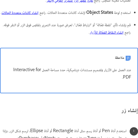
لعمليات معينة للماوس. راجع
تغيير مظهر الزر للتمرير الفوقي والنقر
.
استخدم لوحة
Object States
لإنشاء كائنات متعددة الحالات. راجع
إنشاء كائنات متعددة الحالات
.
قم بإنشاء تأثير "نقطة فعّالة" أو "ارتباط فعّال"، لعرض صورة عند التمرير بالماوس فوق الزر أو النقر فوقه.
راجع
إنشاء النقاط الفعّالة للأزرار
.
ملاحظة
عند العمل على الأزرار وتصميم مستندات ديناميكية، حدد مساحة العمل Interactive for
PDF.
إنشاء زر
استخدم أداة Pen أو أداة رسم، مثل أداة Rectangle أو أداة Ellipse، لرسم شكل الزر. وإذا