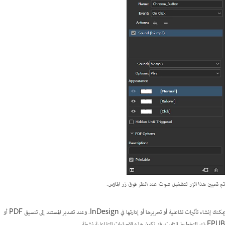
تم تعيين هذا الزر لتشغيل صوت عند النقر فوق زر الماوس.
يمكنك إنشاء تأثيرات تفاعلية أو تحريرها أو إدارتها في InDesign. وعند تصدير المستند إلى تنسيق PDF أو
EPUB ذي التخطيط الثابت، قد تكون هذه الإجراءات التفاعلية نشطة.