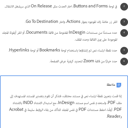
في لوحة Buttons and Forms، اختر الحدث مثل On Release الذي سيشغل الانتقال.
انقر زر علامة زائد الموجود بجوار Actions، واختر Go To Destination.
حدد مستندًا من مستندات InDesgin المفتوحة من قائمة Documents، أو انقر أيقونة المجلد
الموجودة على يمين القائمة وحدد الملف.
حدد نقطة ارتساء نص تم إنشاؤها باستخدام لوحة Bookmarks أو لوحة Hyperlinks.
حدد خيارًا من قائمة Zoom لتحديد كيفية عرض الصفحة.
ملاحظة
إذا قمت بتعيين نقطة ارتساء نص في مستند مختلف، فتذكر أن تقوم بتصدير المستند المستهدف إلى
ملف PDF، واستخدم نفس اسم مستند InDesign، مع استبدال الامتداد INDD بالامتداد
PDF. أيضًا، احفظ مستندات PDF في نفس المجلد للتأكد من بقاء الروابط سليمة في Acrobat
وReader.