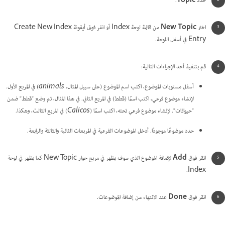
حدد
Topic
.
اختر
New Topic
من قائمة لوحة Index أو انقر فوق أيقونة Create New Index
Entry في أسفل اللوحة.
قم بتنفيذ أحد الإجراءات التالية:
أسفل مستويات الموضوع، اكتب اسم الموضوع (على سبيل المثال،
animals
) في المربع الأول.
لإنشاء موضوع فرعي، اكتب اسمًا (
قطط
) في المربع الثاني. في هذا المثال، تم وضع "قطط" ضمن
"حيوانات". لإنشاء موضوع فرعي تحته، اكتب اسمًا (
Calicos
) في المربع الثالث، وهكذا.
حدد موضوعًا موجودًا. أدخل الموضوعات الفرعية في المربعات الثانية والثالثة والرابعة.
انقر فوق
Add
لإضافة الموضوع الذي سوف يظهر في مربع حوار New Topic كما يظهر في لوحة
Index.
انقر فوق
Done
عند الانتهاء من إضافة الموضوعات.