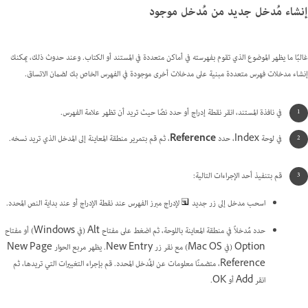
إنشاء مُدخل جديد من مُدخل موجود
غالبًا ما يظهر الموضوع الذي تقوم بفهرسته في أماكن متعددة في المستند أو الكتاب. وعند حدوث ذلك، يمكنك
إنشاء مدخلات فهرس متعددة مبنية على مدخلات أخرى موجودة في الفهرس الخاص بك لضمان الاتساق.
في نافذة المستند، انقر نقطة إدراج أو حدد نصًا حيث تريد أن تظهر علامة الفهرس.
في لوحة Index، حدد
Reference
، ثم قم بتمرير منطقة المعاينة إلى المدخل الذي تريد نسخه.
قم بتنفيذ أحد الإجراءات التالية:
اسحب مدخل إلى زر جديد
لإدراج مبرز الفهرس عند نقطة الإدراج أو عند بداية النص المحدد.
حدد مُدخلاً في منطقة المعاينة باللوحة، ثم اضغط على مفتاح Alt (في Windows) أو مفتاح
Option (في Mac OS) مع نقر زر New Entry. يظهر مربع الحوار New Page
Reference، متضمنًا معلومات عن المُدخل المحدد. قم بإجراء التغييرات التي تريدها، ثم
انقر Add أو OK.