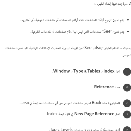
كل مرة يتم فيها إنشاء الفهرس:
يتم تعيين "راجع أيضًا" للمدخلات ذات أرقام الصفحات، أو المدخلات الفرعية، أو لكلتيهما.
يتم تعيين "See" للمدخلات التي ليس لها أرقام صفحات، أو المدخلات الفرعية.
يعفيك استخدام الخيار "See [also]" من المهمة اليدوية لتحديث الإسنادات الترافقية كلما تغيرت مدخلات
الفهرس.
اختر
Index
>
Type & Tables
>
Window
.
حدد
Reference
.
(اختياري) حدد Book لعرض مدخلات الفهرس من أي مستندات مفتوحة في الكتاب.
اختر
New Page Reference
في قائمة لوحة Index.
أدخل موضوعًا أو موضوعات في مربعات Topic Levels.