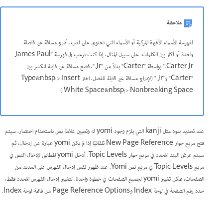
ملاحظة
لفهرسة الأسماء الأخيرة المركبة أو الأسماء التي تحتوي على لقب، أدرج مسافة غير فاصلة
واحدة أو أكثر بين الكلمات. على سبيل المثال، إذا كنت ترغب في فهرسة "James Paul
Carter Jr." بواسطة "Carter" بدلاً من "Jr."، فضع مسافة غير قابلة للكسر بين
"Carter" و"Jr." (لإدراج مسافة غير قابلة للفصل، اختر Type&nbsp;> Insert
White Space&nbsp;> Nonbreaking Space.)
عند تحديد بنود مثل kanji التي يلزم وجود yomi له وتعيين علامة نص باستخدام اختصار، سيتم
فتح مربع حوار New Page Reference تلقائيًا إذا لم يكن yomi عبارة عن إدخال، ثم
سيتم عرض البند المحدد في مربع حوار Topic Levels. أدخل yomi المطابق لإدخال النص في
مربع Topic Levels في مربع نص Yomi. عند ظهور نفس إدخال الفهرس على العديد من
الصفحات، يمكن تغيير yomi لجميع الصفحات في خطوة واحدة. لتغيير إدخال الفهرس المحدد فقط،
حدد رقم الصفحة في لوحة Index وPage Reference Options من قائمة لوحة Index.