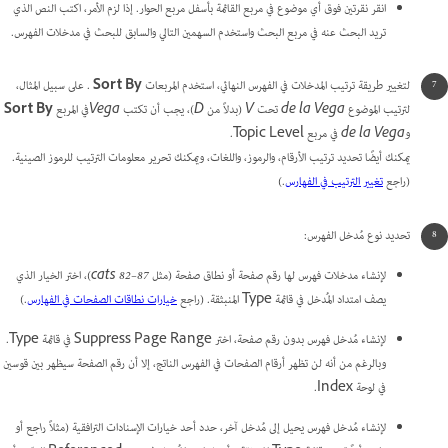
انقر نقرتين فوق أي موضوع في مربع القائمة بأسفل مربع الحوار. إذا لزم الأمر، اكتب النص الذي
تريد البحث عنه في مربع البحث واستخدم السهمين التالي والسابق للبحث في مدخلات الفهرس.
لتغيير طريقة ترتيب المدخلات في الفهرس النهائي، استخدم المربعات
Sort By
. على سبيل المثال،
لترتيب الموضوع
de la Vega
تحت
V
(بدلاً من
D
)، يجب أن تكتب
Vega
في المربع
Sort By
و
de la Vega
في مربع Topic Level.
يمكنك أيضًا تحديد ترتيب الأرقام، والرموز، واللغات، ويمكنك تحرير معلومات الترتيب للرموز الصينية.
(راجع
تغيير الترتيب في الفهارس
.)
تحديد نوع مُدخل الفهرس:
لإنشاء مدخلات فهرس لها رقم صفحة أو نطاق صفحة (مثل
cats 82–87
)، اختر الخيار الذي
يصف امتداد المُدخل في قائمة Type المنبثقة. (راجع
خيارات نطاقات الصفحات في الفهارس
.)
لإنشاء مُدخل فهرس بدون رقم صفحة، اختر Suppress Page Range في قائمة Type.
وبالرغم من أنه لن تظهر أرقام الصفحات في الفهرس الناتج، إلا أن رقم الصفحة سيظهر بين قوسين
في لوحة Index.
لإنشاء مُدخل فهرس يحيل إلى مُدخل آخر، حدد أحد خيارات الإسنادات الترافقية (مثلاً
راجع
أو