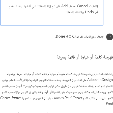
إذا نقرت Cancel بعد نقر Add، فلن تتم إزالة المدخلات التي أضفتها لتوك. استخدم
أمر Undo لإزالة تلك المدخلات.
لإغلاق مربع الحوار، انقر فوق
OK
أو
Done
.
فهرسة كلمة أو عبارة أو قائمة بسرعة
باستخدام اختصار فهرسة، يمكنك فهرسة كلمات مفردة أو عبارة أو قائمة كلمات أو عبارات بسرعة. ويتعرف
Adobe InDesign على اختصارين للفهرسة: واحد لمدخلات الفهرس القياسية؛ والآخر لأسماء العلم. ويقوم
اختصار اسم العلم بإنشاء مدخلات فهرس عن طريق عكس ترتيب الاسم بحيث يكون مرتبًا أبجديًا حسب الاسم
الأخير. وبهذه الطريقة، يمكنك إدراج اسم بحيث يظهر الاسم الأول أولاً، ولكنه يظهر في الفهرس مرتبًا حسب الاسم
الأخير. على سبيل المثال، الاسم
James Paul Carter
سيظهر في الفهرس بهذه الصورة
Carter, James
.
Paul