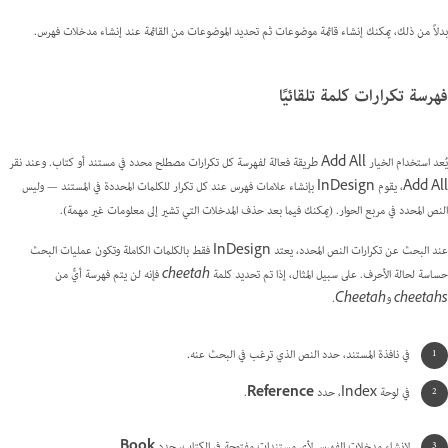
بدلاً من ذلك، يمكنك إنشاء قائمة موضوعات ثم تحديد الموضوعات من القائمة عند إنشاء مدخلات فهرس.
فهرسة تكرارات كلمة تلقائيًا
يُعد استخدام الخيار Add All طريقة فعالة لفهرسة كل تكرارات مصطلح محدد في مستند أو كتاب. وعند نقر
Add All، يقوم InDesign بإنشاء علامات فهرس عند كل تكرار للكلمات المحددة في المستند — وليس
النص المحدد في مربع الحوار. (يمكنك فيما بعد حذف المدخلات التي تشير إلى معلومات غير مهمة).
عند البحث عن تكرارات النص المحدد، يعتد InDesign فقط بالكلمات الكاملة وتكون عمليات البحث
حساسة لحالة الأحرف. على سبيل المثال، إذا تم تحديد كلمة
cheetah
فإنه لن يتم فهرسة أيٍّ من
cheetahs
و
Cheetah
.
في نافذة المستند، حدد النص الذي ترغب في البحث عنه.
في لوحة Index، حدد
Reference
.
لإنشاء مدخلات الفهرس لأي مستندات مفتوحة في الكتاب، حدد
Book
.