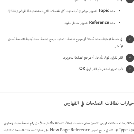
حدد
Topic
لتحرير موضوع ثم تحديث كل المدخلات التي تستخدم هذا الموضوع تلقائيًا.
حدد
Reference
لتحرير مدخل مفرد.
في منطقة المعاينة، حدد مُدخلاً أو مرجع صفحة. لتحديد مرجع صفحة، حدد أيقونة الصفحة أسفل
المُدخل.
انقر نقرتين فوق المُدخل أو مرجع الصفحة لتحريره.
قم بتحرير المدخل ثم انقر فوق
OK
.
خيارات نطاقات الصفحات في الفهارس
يمكنك إنشاء مدخلات فهرس تتضمن نطاق صفحات (مثلاً،
cats 82–87
) بدلاً من رقم صفحة مفرد. وتحتوي
قائمة Type المنبثقة في مربع الحوار New Page Reference على خيارات نطاقات الصفحات التالية: