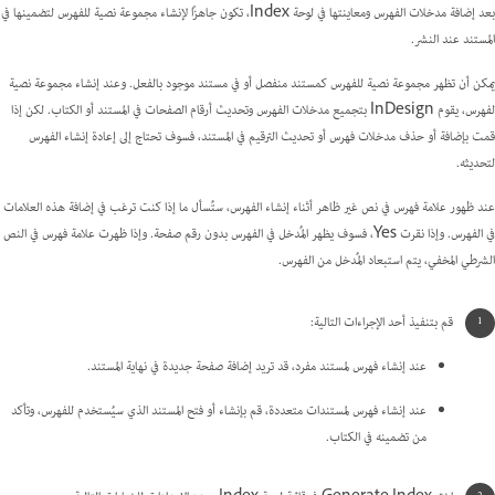
بعد إضافة مدخلات الفهرس ومعاينتها في لوحة Index، تكون جاهزًا لإنشاء مجموعة نصية للفهرس لتضمينها في
المستند عند النشر.
يمكن أن تظهر مجموعة نصية للفهرس كمستند منفصل أو في مستند موجود بالفعل. وعند إنشاء مجموعة نصية
لفهرس، يقوم InDesign بتجميع مدخلات الفهرس وتحديث أرقام الصفحات في المستند أو الكتاب. لكن إذا
قمت بإضافة أو حذف مدخلات فهرس أو تحديث الترقيم في المستند، فسوف تحتاج إلى إعادة إنشاء الفهرس
لتحديثه.
عند ظهور علامة فهرس في نص غير ظاهر أثناء إنشاء الفهرس، ستُسأل ما إذا كنت ترغب في إضافة هذه العلامات
في الفهرس. وإذا نقرت Yes، فسوف يظهر المُدخل في الفهرس بدون رقم صفحة. وإذا ظهرت علامة فهرس في النص
الشرطي المخفي، يتم استبعاد المُدخل من الفهرس.
قم بتنفيذ أحد الإجراءات التالية:
عند إنشاء فهرس لمستند مفرد، قد تريد إضافة صفحة جديدة في نهاية المستند.
عند إنشاء فهرس لمستندات متعددة، قم بإنشاء أو فتح المستند الذي سيُستخدم للفهرس، وتأكد
من تضمينه في الكتاب.