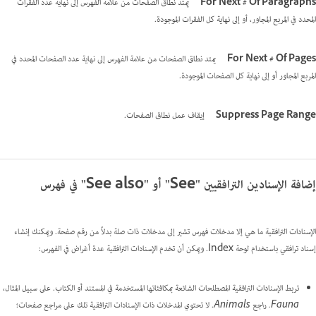
For Next # Of Paragraphs
يمتد نطاق الصفحات من علامة الفهرس إلى نهاية عدد الفقرات
المحدد في المربع المجاور، أو إلى نهاية كل الفقرات الموجودة.
For Next # Of Pages
يمتد نطاق الصفحات من علامة الفهرس إلى نهاية عدد الصفحات المحدد في
المربع المجاور أو إلى نهاية كل الصفحات الموجودة.
Suppress Page Range
إيقاف عمل نطاق الصفحات.
إضافة الإسنادين الترافقيين "See" أو "See also" في فهرس
الإسنادات الترافقية ما هي إلا مدخلات فهرس تشير إلى مدخلات ذات صلة بدلاً من رقم صفحة. ويمكنك إنشاء
إسناد ترافقي باستخدام لوحة Index. ويمكن أن تخدم الإسنادات الترافقية عدة أغراض في الفهرس:
تربط الإسنادات الترافقية المصطلحات الشائعة بمكافئاتها المستخدمة في المستند أو الكتاب. على سبيل المثال،
Fauna. راجع Animals
. لا تحتوي المدخلات ذات الإسنادات الترافقية تلك على مراجع صفحات؛