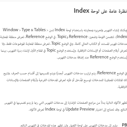
نظرة عامة على لوحة Index
يمكنك إنشاء الفهرس وتحريره ومعاينته باستخدام لوحة Index (من Window > Type & Tables >
Index). تتضمن اللوحة وضعين: Reference وTopic. في الوضع Reference، تعرض منطقة المعاينة
مدخلات فهرس المستند أو الكتاب الحالي كاملة. وفي الوضع Topic، تعرض منطقة المعاينة الموضوعات فقط، ولا
تعرض أرقام الصفحات أو الإسنادات الترافقية. ويُستخدم الوضع Topic في المقام الأول لإنشاء بنية الفهرس، بينما
يُستخدم الوضع Reference عند إضافة مدخلات الفهرس.
في الوضع Reference، يتم ترتيب مدخلات الفهرس أبجديًا ويتم تقسيمها إلى أقسام حسب الحرف. وتتيح
لك المثلثات المجاورة للمدخلات توسيع المُدخل أو طيّه لعرض المدخلات الفرعية وأرقام الصفحات والإسنادات
الترافقية.
تظهر الأكواد التالية بدلاً من مراجع الصفحات للإشارة إلى مدخلات الفهرس التي ربما لم يتم تضمينها في الفهرس
الناتج. وقد تحتاج إلى اختيار Update Preview في لوحة Index لعرض الأكواد.
PB
يشير إلى مدخلات الفهرس على لوحة اللصق. ولن تظهر هذه المدخلات في الفهرس الناتج.