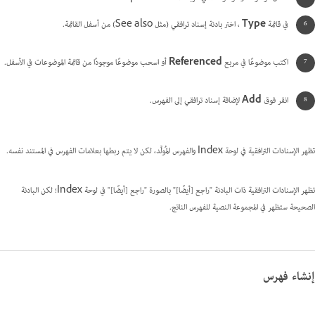
في قائمة
Type
، اختر بادئة إسناد ترافقي (مثل See also) من أسفل القائمة.
اكتب موضوعًا في مربع
Referenced
أو اسحب موضوعًا موجودًا من قائمة الموضوعات في الأسفل.
انقر فوق
Add
لإضافة إسناد ترافقي إلى الفهرس.
تظهر الإسنادات الترافقية في لوحة Index والفهرس المُولَّد، لكن لا يتم ربطها بعلامات الفهرس في المستند نفسه.
تظهر الإسنادات الترافقية ذات البادئة "راجع [أيضًا]" بالصورة "راجع [أيضًا]" في لوحة Index؛ لكن البادئة
الصحيحة ستظهر في المجموعة النصية للفهرس الناتج.
إنشاء فهرس