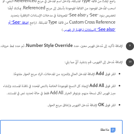
راجع أيضًا
) من قائمة Type المنبثقة، وأدخل اسم المُدخل في مربع Referenced النصّي، أو
اسحب المُدخل الموجود من القائمة الموجودة بأسفل إلى مربع Referenced. يمكنك أيضًا
تخصيص بنود "See" و"See also" المعروضة في مدخلات الإسنادات الترافقية بتحديد
Custom Cross Reference من قائمة Type المنبثقة. (راجع
إضافة "See" أو
"See also" كإسنادات ترافقية إلى فهرس
.)
لإضافة تأكيد إلى مُدخل فهرس معين، حدد
Number Style Override
، ثم حدد نمط حروف.
لإضافة مُدخل إلى الفهرس، قم بتنفيذ أيٍّ مما يلي:
انقر فوق
Add
لإضافة المدخل الحالي وللمزيد من المدخلات، اترك مربع الحوار مفتوحًا.
انقر فوق
Add All
لإيجاد كل النسخ الموجودة الخاصة بالنص المحدد في نافذة المستند وإنشاء
مبرز فهرس لكل نسخة منهم. ويتوفر الخيار Add All فقط في حالة تحديد نص في المستند.
انقر فوق
OK
لإضافة مُدخل الفهرس وإغلاق مربع الحوار.
ملاحظة