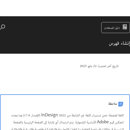
دليل المستخدم
إنشاء فهرس
تاريخ آخر تحديث
22 مايو 2025
ملاحظة
اللغة المنصفة: نحن نستبدل اللغة غير الشاملة من InDesign 2022 (الإصدار 17.0) وما بعده،
لتعكس قيم Adobe الأساسية للشمولية. يتم استبدال أي إشارة إلى الصفحة الرئيسية بالصفحة
الرئيسية في مقالات المساعدة الخاصة بنا للغات الإنجليزية والدانماركية والمجرية والإسبانية والإيطالية