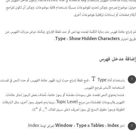
يمكنك إنشاء مدخلات الفهرس باستخدام لوحة Index في حالة Reference. يتكون مُدخل الفهرس من
جزئين: موضوع ومرجع. ويمكن تحديد الموضوعات مسبقًا باستخدام قائمة موضوعات. ويمكن أن تكون المراجع
أرقام صفحات أو إسنادات ترافقية لموضوعات أخرى.
تم إدراج علامة فهرس عند بداية الكلمة المحدد بها نص أو عند نقطة الإدراج. يمكنك عرض مبرزات الفهرس عن
طريق اختيار
Show Hidden Characters
>
Type
.
إضافة مدخل فهرس
باستخدام أداة Type
، ضع نقطة إدراج حيث تريد ظهور علامة الفهرس، أو حدد النص في المستند
لاستخدامه كأساس لمرجع الفهرس.
عندما يحتوي النص المحدد على رسومات مضمّنة أو رموز خاصة، تُحذف بعض الرموز (مثل علامات
الفهرس والرسومات المضمّنة) من مربع Topic Level. بينما يتم تحويل رموز أخرى، مثل الشرطات
الطويلة ورموز حقوق النسخ إلى رموز تعريف (على سبيل المثال، ^_ أو ^2).
اختر
Index
>
Type & Tables
>
Window
لعرض لوحة Index.