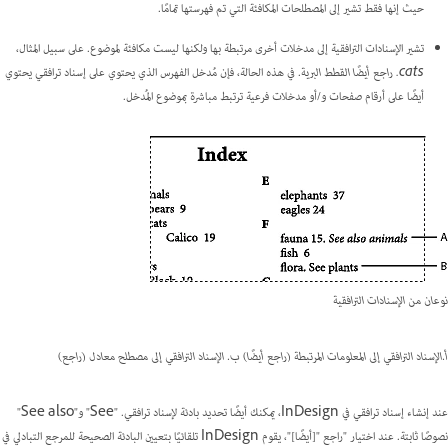
حيث إنها فقط تشير إلى المصطلحات المكافئة التي تم فهرستها تمامًا.
تشير الإسنادات الترافقية إلى مدخلات أخرى مرتبطة بها ولكنها ليست مكافئة لموضوع. على سبيل المثال،
cats. راجع أيضًا القطط البرية
. في هذه الحالة، فإن مُدخل الفهرس الذي يحتوي على إسناد ترافقي يحتوي
أيضًا على أرقام صفحات و/أو مدخلات فرعية ترتبط مباشرة بموضوع المُدخل.
نوعان من الإسنادات الترافقية
أ.الإسناد الترافقي إلى المعلومات المرتبطة (راجع أيضًا) ب. الإسناد الترافقي إلى مصطلح معادل (راجع)
عند إنشاء إسناد ترافقي في InDesign، يمكنك أيضًا تحديد بادئة لإسناد ترافقي. "See" و"See also"
نصوصًا ثابتة. عند اختيار "راجع "[أيضًا]"، يقوم InDesign تلقائيًا بتعيين البادئة الصحيحة للمرجع التبادلي في