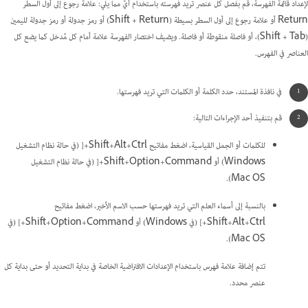
لإعداد قائمة الفهرسة، قم بفصل كل عنصر تريد فهرسته باستخدام أيٍّ مما يلي: علامة رجوع إلى أول السطر
Return أو علامة رجوع إلى أول السطر بسيطة (Shift + Return) أو رمز جدولة أو رمز جدولة لليمين
(Shift + Tab)، أو فاصلة منقوطة أو فاصلة. ويضيف اختصار الفهرسة علامة أمام كل مُدخل كما يضع كل
العناصر في الفهرس.
في نافذة المستند، حدد الكلمة أو الكلمات التي تريد فهرستها.
قم بتنفيذ أحد الإجراءات التالية:
للكلمات أو الجمل القياسية، اضغط مفاتيح Shift+Alt+Ctrl+[ (في حالة نظام التشغيل
Windows) أو Shift+Option+Command+[ (في حالة نظام التشغيل
Mac OS).
بالنسبة إلى أسماء العلم التي تريد فهرستها حسب الاسم الأخير، اضغط مفاتيح
Shift+Alt+Ctrl+] (في Windows) أو Shift+Option+Command+] (في
Mac OS).
تتم إضافة علامة فهرس باستخدام الإعدادات الافتراضية الخاصة في بداية التحديد أو حتى بداية كل
عنصر محدد.