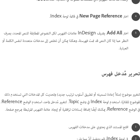
اختر
New Page Reference
في قائمة لوحة Index.
اختر
Add All
. يضيف InDesign علامات الفهرس لكل النصوص المطابقة للنص المحدد، بصرف
النظر عما إذا كان النص قد تمت فهرستة، وهكذا يمكن أن تخلص إلى مدخلات متعددة لنفس الكلمة أو
العبارة.
تحرير مُدخل فهرس
لتغيير موضوع (مثلاً إعادة تسميته أو تطبيق أسلوب ترتيب جديد) وتحديث كل المدخلات التي تستخدم ذلك
الموضوع تلقائيًا، استخدم لوحة Index في وضع Topic. لتغيير مُدخل واحد، استخدم الوضع Reference.
في الوضع Reference، يمكنك أيضًا إضافة إسنادات ترافقية أو إيجاد علامة الفهرس المرتبطة بمرجع صفحة.
افتح المستند الذي يحتوي على مدخلات الفهرس.
في لوحة Index، قم بتنفيذ أيٍّ مما يلي: