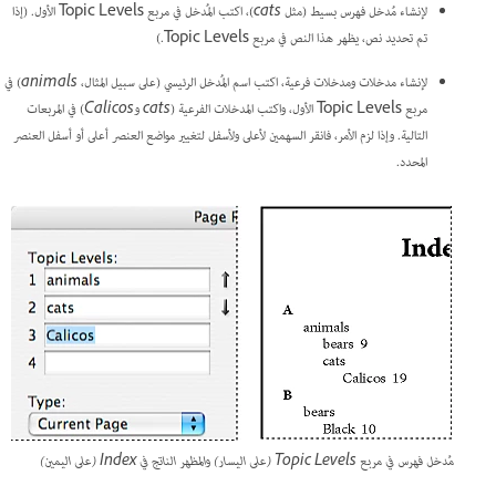
لإنشاء مُدخل فهرس بسيط (مثل
cats
)، اكتب المُدخل في مربع Topic Levels الأول. (إذا
تم تحديد نص، يظهر هذا النص في مربع Topic Levels.)
لإنشاء مدخلات ومدخلات فرعية، اكتب اسم المُدخل الرئيسي (على سبيل المثال،
animals
) في
مربع Topic Levels الأول، واكتب المدخلات الفرعية (
‎cats
و
Calicos
) في المربعات
التالية. وإذا لزم الأمر، فانقر السهمين لأعلى ولأسفل لتغيير مواضع العنصر أعلى أو أسفل العنصر
المحدد.
مُدخل فهرس في مربع Topic Levels (على اليسار) والمظهر الناتج في Index (على اليمين)