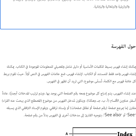
والبرازيلية والبرتغالية واليابانية
.
حول الفهرسة
يمكنك إنشاء فهرس بسيط للكلمات الأساسية أو دليل شامل وتفصيلي للمعلومات الموجودة في الكتاب. يمكنك
إنشاء فهرس واحد فقط للمستند أو الكتاب. لإنشاء فهرس، ضع علامات الفهرس في النص أولاً. حيث تقوم بربط
كل علامة فهرس مع الكلمة، تُسمَّى
موضوع
، التي تريد أن تظهر في الفهرس.
عند إنشاء الفهرس، يتم إدراج كل موضوع ومعه رقم الصفحة التي يوجد بها. ويتم ترتيب المدخلات أبجديًا، عادةً
أسفل عناوين الأقسام (أ، ب، جـ، وهكذا). ويتكون مُدخل الفهرس من موضوع (المصطلح الذي يبحث عنه القراء)
مقترن إما بمرجع صفحة (رقم صفحة أو نطاق صفحات) أو بإسناد ترافقي. ويقوم الإسناد الترافقي الذي يسبقه
"See" أو "See also"، بتوجيه القارئ إلى مدخلات أخرى في الفهرس بدلاً من رقم صفحة.