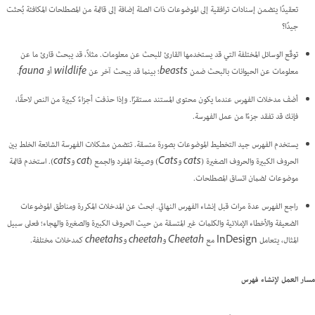
تعقيدًا يتضمن إسنادات ترافقية إلى الموضوعات ذات الصلة إضافة إلى قائمة من المصطلحات المكافئة بُحثت
جيدًا؟
توقّع الوسائل المختلفة التي قد يستخدمها القارئ للبحث عن معلومات. مثلاً، قد يبحث قارئ ما عن
معلومات عن الحيوانات بالبحث ضمن
beasts
؛ بينما قد يبحث آخر عن
wildlife
أو
fauna
.
أضف مدخلات الفهرس عندما يكون محتوى المستند مستقرًا. وإذا حذفت أجزاءً كبيرة من النص لاحقًا،
فإنك قد تفقد جزءًا من عمل الفهرسة.
يستخدم الفهرس جيد التخطيط الموضوعات بصورة متسقة. تتضمن مشكلات الفهرسة الشائعة الخلط بين
الحروف الكبيرة والحروف الصغيرة (
cats
و
Cats
) وصيغة المفرد والجمع (
cat
و
cats
). استخدم قائمة
موضوعات لضمان اتساق المصطلحات.
راجع الفهرس عدة مرات قبل إنشاء الفهرس النهائي. ابحث عن المدخلات المكررة ومناطق الموضوعات
الضعيفة والأخطاء الإملائية والكلمات غير المتسقة من حيث الحروف الكبيرة والصغيرة والهجاء؛ فعلى سبيل
المثال، يتعامل InDesign مع
Cheetah
و
cheetah
و
cheetahs
كمدخلات مختلفة.
مسار العمل لإنشاء فهرس