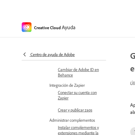
nube
Compartir vínculos a
activos en Gmail
Ayuda
Creative Cloud
Integración con Behance
Funciones de soporte de
accesibilidad en Behance
G
Centro de ayuda de Adobe
Acceder a Behance
e
Cambiar de Adobe ID en
Behance
Úl
Integración de Zapier
Conectar su cuenta con
Zapier
Ap
Crear y publicar zaps
al
Administrar complementos
Instalar complementos y
extensiones mediante la