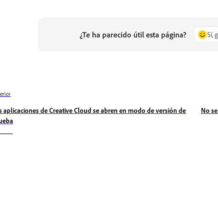
¿Te ha parecido útil esta página?
Sí, 
erior
s aplicaciones de Creative Cloud se abren en modo de versión de
No se
ueba