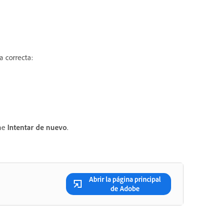
a correcta:
one
Intentar de nuevo
.
Abrir la página principal
de Adobe