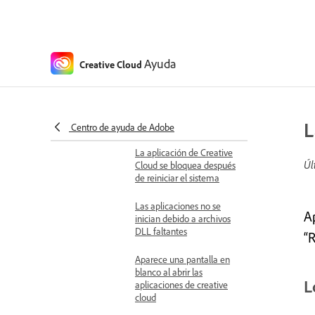
La aplicación de Creative
Cloud se queda atascada
en la pantalla de inicio
Encontrar registros de
Ayuda
Creative Cloud
inicio de aplicación
Las aplicaciones no se
inician debido a errores de
L
configuración
Centro de ayuda de Adobe
La aplicación de Creative
Úl
Cloud se bloquea después
de reiniciar el sistema
Las aplicaciones no se
A
inician debido a archivos
DLL faltantes
“
Aparece una pantalla en
blanco al abrir las
L
aplicaciones de creative
cloud