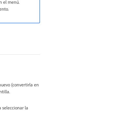
en el menú.
ento.
nuevo (convertirla en
tilla.
a seleccionar la