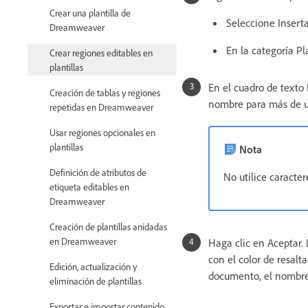
Crear una plantilla de
Seleccione Inserta
Dreamweaver
En la categoría Pl
Crear regiones editables en
plantillas
En el cuadro de texto
Creación de tablas y regiones
nombre para más de un
repetidas en Dreamweaver
Usar regiones opcionales en
plantillas
Nota
Definición de atributos de
No utilice caracte
etiqueta editables en
Dreamweaver
Creación de plantillas anidadas
en Dreamweaver
Haga clic en Aceptar. 
con el color de resalt
Edición, actualización y
documento, el nombre 
eliminación de plantillas
Exportar e importar contenido