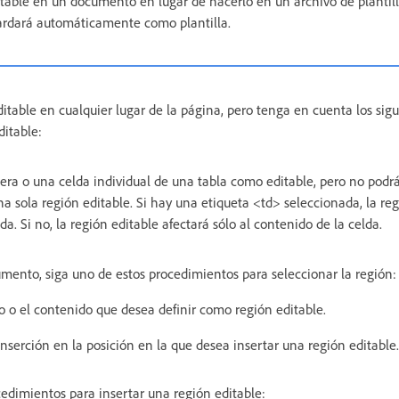
itable en un documento en lugar de hacerlo en un archivo de plantilla
rdará automáticamente como plantilla.
table en cualquier lugar de la página, pero tenga en cuenta los sigu
ditable:
ra o una celda individual de una tabla como editable, pero no podr
 sola región editable. Si hay una etiqueta <td> seleccionada, la reg
da. Si no, la región editable afectará sólo al contenido de la celda.
mento, siga uno de estos procedimientos para seleccionar la región:
o o el contenido que desea definir como región editable.
inserción en la posición en la que desea insertar una región editable.
cedimientos para insertar una región editable: