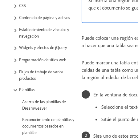
Si inserta una región ed
CSS
que el documento se gua
Contenido de página y activos
Establecimiento de vínculos y
navegación
Puede colocar una región edi
a hacer que una tabla sea e
Widgets y efectos de jQuery
Programación de sitios web
Puede marcar una tabla ente
celdas de una tabla como una
Flujos de trabajo de varios
la región alrededor de la cel
productos
Plantillas
En la ventana de docu
Acerca de las plantillas de
Seleccione el text
Dreamweaver
Sitúe el punto de 
Reconocimiento de plantillas y
documentos basados en
plantillas
Siga uno de estos pro