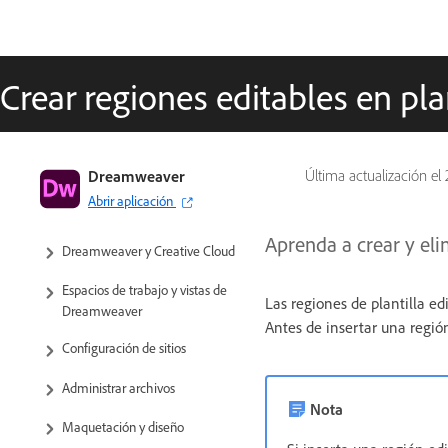
Crear regiones editables en plan
Guía del usuario de Dreamweaver
Dreamweaver
Última actualización el
Abrir aplicación
Introducción
Aprenda a crear y eli
Dreamweaver y Creative Cloud
Espacios de trabajo y vistas de
Las regiones de plantilla ed
Dreamweaver
Antes de insertar una regió
Configuración de sitios
Administrar archivos
Nota
Maquetación y diseño