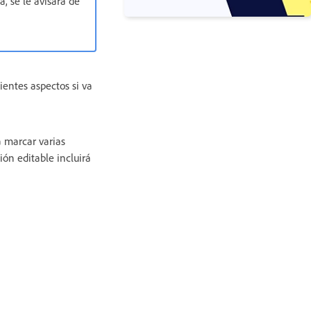
, se le avisará de
ientes aspectos si va
á marcar varias
ión editable incluirá