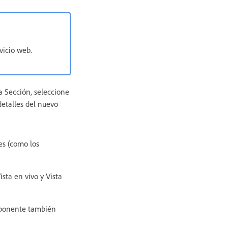
vicio web.
a Sección, seleccione
detalles del nuevo
es (como los
sta en vivo y Vista
mponente también