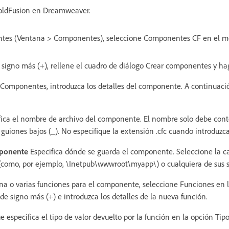
oldFusion en Dreamweaver.
tes (Ventana > Componentes), seleccione Componentes CF en el 
 signo más (+), rellene el cuadro de diálogo Crear componentes y ha
n Componentes, introduzca los detalles del componente. A continuaci
ica el nombre de archivo del componente. El nombre solo debe cont
guiones bajos (_). No especifique la extensión .cfc cuando introduzc
mponente
Especifica dónde se guarda el componente. Seleccione la ca
(como, por ejemplo, \Inetpub\wwwroot\myapp\) o cualquiera de sus 
una o varias funciones para el componente, seleccione Funciones en l
 de signo más (+) e introduzca los detalles de la nueva función.
 especifica el tipo de valor devuelto por la función en la opción Tipo