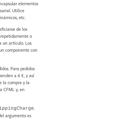
encapsular elementos
arial. Utilice
inámicos, etc.
ficiarse de los
a repetidamente o
a un artículo. Los
ir un componente con
idos. Para pedidos
ienden a 6 €, y así
e la compra y la
ca CFML y, en
.
ippingCharge
 del argumento es