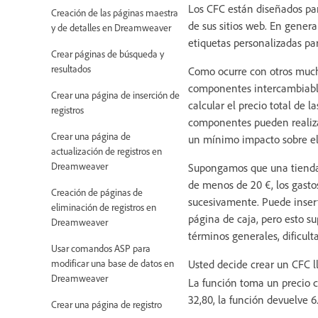
Los CFC están diseñados par
Creación de las páginas maestra
de sus sitios web. En genera
y de detalles en Dreamweaver
etiquetas personalizadas p
Crear páginas de búsqueda y
resultados
Como ocurre con otros mucho
componentes intercambiable
Crear una página de inserción de
calcular el precio total de 
registros
componentes pueden realizar
Crear una página de
un mínimo impacto sobre el 
actualización de registros en
Dreamweaver
Supongamos que una tienda o
de menos de 20 €, los gastos
Creación de páginas de
sucesivamente. Puede inserta
eliminación de registros en
página de caja, pero esto s
Dreamweaver
términos generales, dificult
Usar comandos ASP para
Usted decide crear un CFC l
modificar una base de datos en
Dreamweaver
La función toma un precio c
32,80, la función devuelve 6
Crear una página de registro