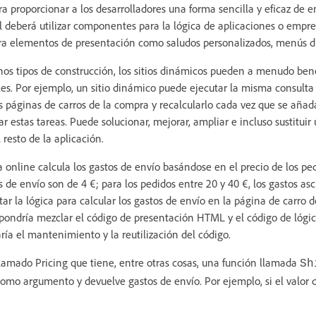
a proporcionar a los desarrolladores una forma sencilla y eficaz de 
l deberá utilizar componentes para la lógica de aplicaciones o empres
ara elementos de presentación como saludos personalizados, menús d
s tipos de construcción, los sitios dinámicos pueden a menudo bene
s. Por ejemplo, un sitio dinámico puede ejecutar la misma consult
las páginas de carros de la compra y recalcularlo cada vez que se añad
 estas tareas. Puede solucionar, mejorar, ampliar e incluso sustitu
resto de la aplicación.
nline calcula los gastos de envío basándose en el precio de los ped
 de envío son de 4 €; para los pedidos entre 20 y 40 €, los gastos asc
r la lógica para calcular los gastos de envío en la página de carro d
upondría mezclar el código de presentación HTML y el código de lógi
aría el mantenimiento y la reutilización del código.
lamado Pricing que tiene, entre otras cosas, una función llamada
Sh
omo argumento y devuelve gastos de envío. Por ejemplo, si el valor
.