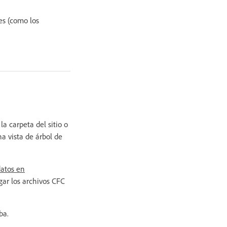
es (como los
 carpeta del sitio o
a vista de árbol de
datos en
rgar los archivos CFC
ba.