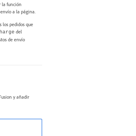
r la función
 envío a la página.
s los pedidos que
del
harge
stos de envío
usion y añadir