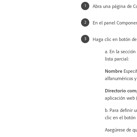
Abra una página de C
En el panel Componen
Haga clic en botón de
a. En la secció
lista parcial:
Nombre
Especif
alfanuméricos y 
Directorio co
aplicación web 
b. Para definir 
clic en el botón
Asegúrese de que