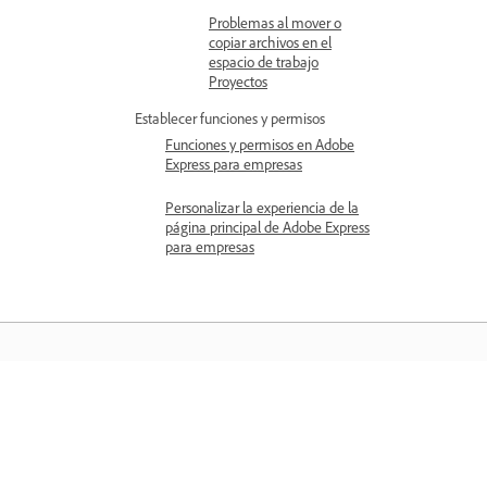
Problemas al mover o
copiar archivos en el
espacio de trabajo
Proyectos
Establecer funciones y permisos
Funciones y permisos en Adobe
Express para empresas
Personalizar la experiencia de la
página principal de Adobe Express
para empresas
Aprender
Aprenda con tutoriales en vídeo paso 