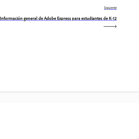
Siguiente
Información general de Adobe Express para estudiantes de K-12
icio de Adobe
ceda a sus aplicaciones y servicios