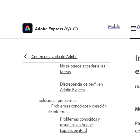
Trabajar con tareas
Enviar las tareas
Mobile
W
Ayuda
Adobe Express
Monitorizar el progreso de
los estudiantes
Acceder a las clases
I
Centro de ayuda de Adobe
Solucionar problemas
No se puede acceder a las
e
tareas
Discrepancia de perfil en
Úl
Adobe Express
Solucionar problemas
Problemas conocidos y creación
Má
de informes
Problemas conocidos y
Pa
resueltos en Adobe
de
Express en iPad