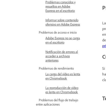
Problemas conocidos y
P
resueltos en Adobe
Express en el escritorio
Informar sobre contenido
La
ofensivo en Adobe Express
pr
Problemas de acceso e inicio
en
Adobe Express no se carga
de
en el escritorio
pr
Notificación de errores al
C
acceder a archivos
anteriores
Si
Problemas de rendimiento
ha
La carga del vídeo es lenta
en Chromebook
cl
La reproducción de vídeo
es lenta en Chromebook
T
Problemas del flujo de trabajo
entre aplicaciones